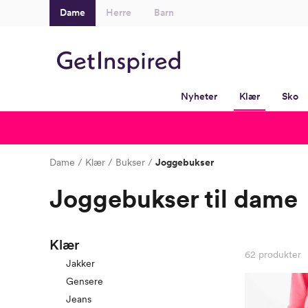
Dame
Herre
Barn
Nyheter
Klær
Sko
Dame
Klær
Bukser
Joggebukser
Joggebukser til dame
Klær
62
produkter
Jakker
Gensere
Jeans