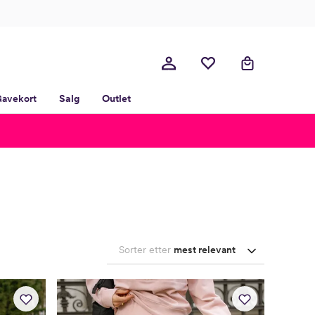
avekort
Salg
Outlet
Sorter etter
mest relevant