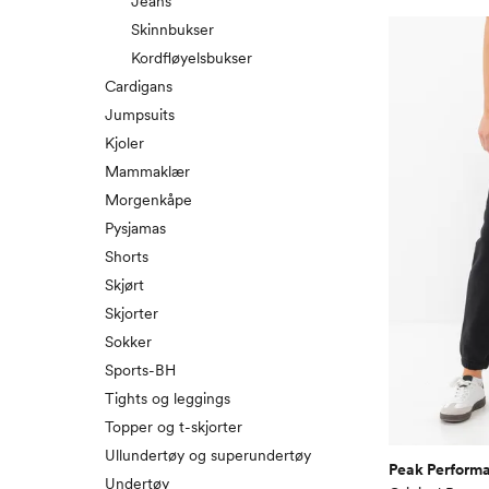
Jeans
Skinnbukser
Kordfløyelsbukser
Cardigans
Jumpsuits
Kjoler
Mammaklær
Morgenkåpe
Pysjamas
Shorts
Skjørt
Skjorter
Sokker
Sports-BH
Tights og leggings
Topper og t-skjorter
Ullundertøy og superundertøy
Peak Perform
Undertøy