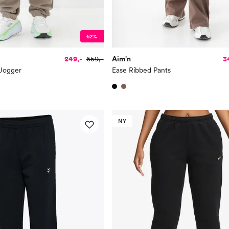
62%
249,-
659,-
Aim'n
3
 Jogger
Ease Ribbed Pants
NY