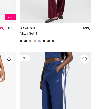
30%
49,-
499,-
B.YOUNG
599,-
Mitza Set 3
NY