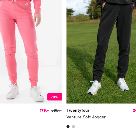
70%
179,-
599,-
Twentyfour
2
Venture Soft Jogger