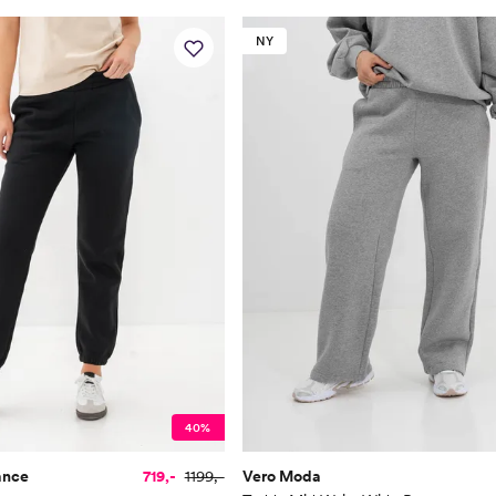
NY
40%
ance
719,-
1199,-
Vero Moda