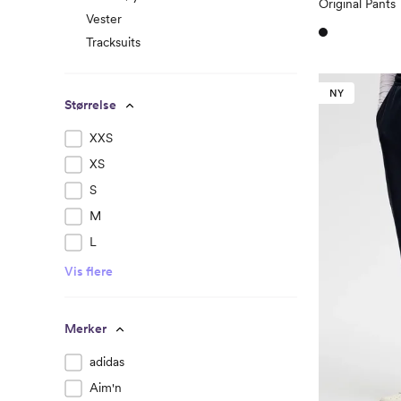
Original Pants
Vester
Tracksuits
NY
Størrelse
XXS
XS
S
M
L
Vis flere
Merker
adidas
Aim'n