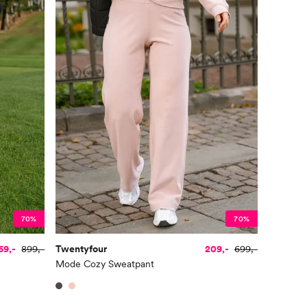
70%
70%
69,-
899,-
Twentyfour
209,-
699,-
Mode Cozy Sweatpant