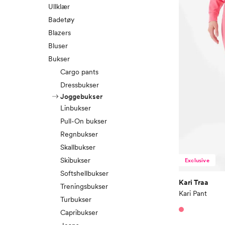
Ullklær
Badetøy
Blazers
Bluser
Bukser
Cargo pants
Dressbukser
Joggebukser
Linbukser
Pull-On bukser
Regnbukser
Skallbukser
Skibukser
Exclusive
Softshellbukser
Kari Traa
Treningsbukser
Kari Pant
Turbukser
Capribukser