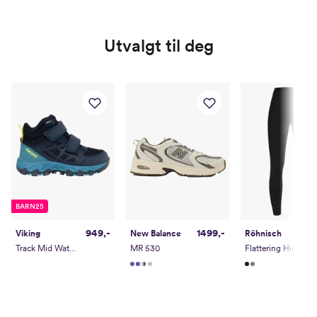
Utvalgt til deg
BARN25
949,-
1499,-
Viking
New Balance
Röhnisch
Track Mid Waterproof 2V
MR 530
Flattering High Waist Tights