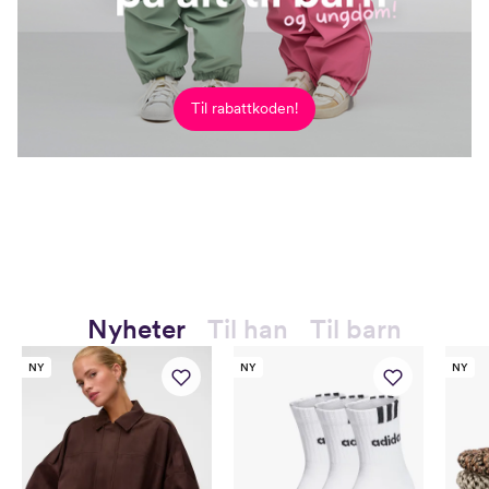
Til rabattkoden!
Nyheter
Til han
Til barn
NY
NY
NY