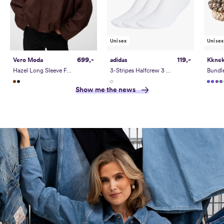
Unisex
Unisex
699,-
119,-
Vero Moda
adidas
Kknek
Hazel Long Sleeve Faux Suede Bomber Jacket
3-Stripes Halfcrew 3 Pack
Bundl
Show me the news