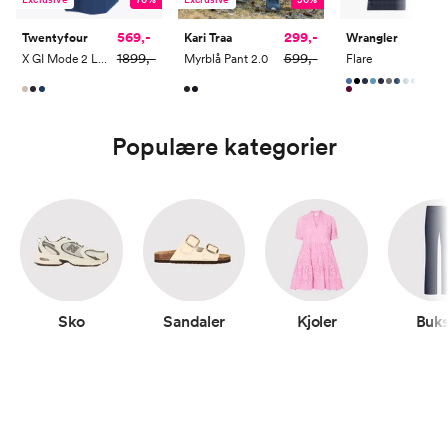
299,-
569,-
Kari Traa
Twentyfour
Wrangler
599,-
1899,-
Myrblå Pant 2.0
X GI Mode 2 Lags Poncho
Flare
Populære kategorier
Sko
Sandaler
Kjoler
Buks