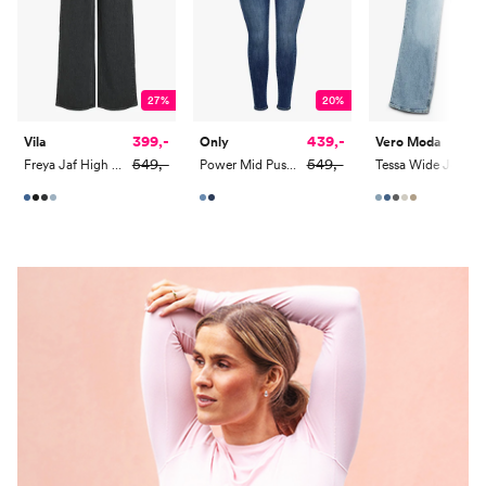
27%
20%
399,-
439,-
Vila
Only
Vero Moda
549,-
549,-
Freya Jaf High Waist Jeans
Power Mid Pushup
Tessa Wide Jeans