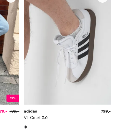
15%
79,-
799,-
adidas
799,-
VL Court 3.0