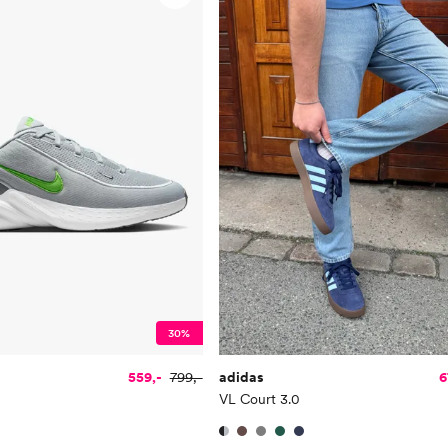
30%
559,-
799,-
adidas
6
VL Court 3.0