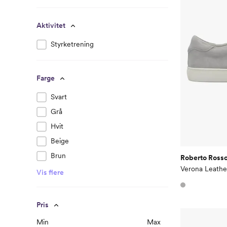
Aktivitet
Styrketrening
Farge
Svart
Grå
Hvit
Beige
Brun
Roberto Ross
Verona Leath
Vis flere
Pris
Min
Max