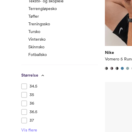
Tekstil- og skopleie
Terrengløpesko
Tøfler
Treningssko
Tursko
Vintersko
Skinnsko
Nike
Fotballsko
Vomero 5 Run
Størrelse
34.5
35
36
36.5
37
Vis flere