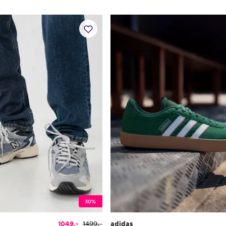
30%
1049,-
1499,-
adidas