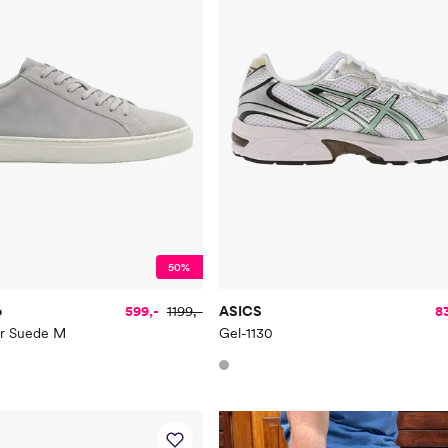
50%
o
599,-
1199,-
ASICS
8
er Suede M
Gel-1130