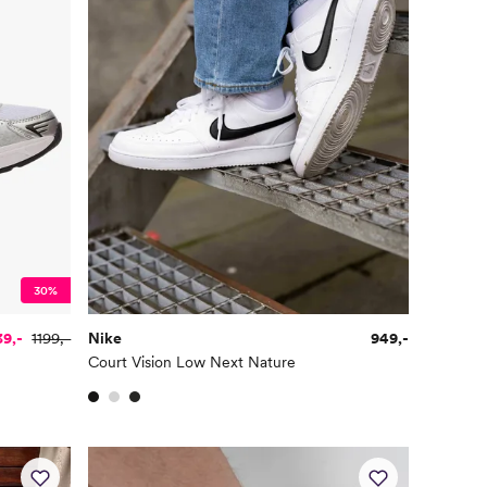
30%
39,-
1199,-
Nike
949,-
Court Vision Low Next Nature