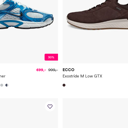
30%
699,-
999,-
ECCO
ner
Exostride M Low GTX