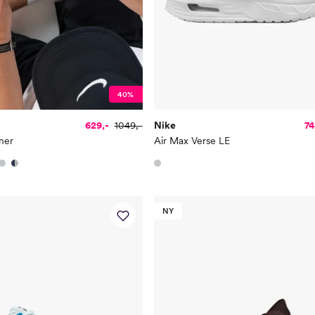
40%
629,-
1049,-
Nike
74
ner
Air Max Verse LE
NY