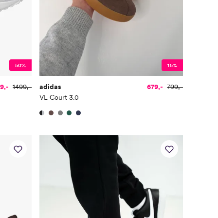
50%
15%
9,-
1499,-
adidas
679,-
799,-
VL Court 3.0