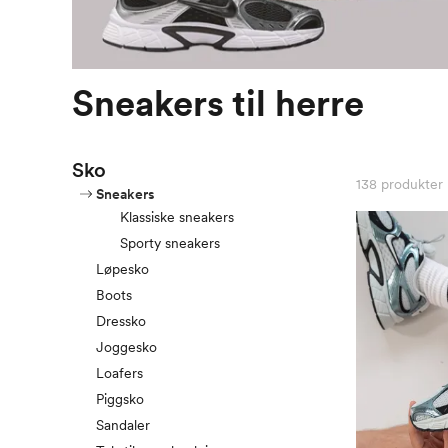
Sneakers til herre
Sko
138
produkter
Sneakers
Klassiske sneakers
Sporty sneakers
Løpesko
Boots
Dressko
Joggesko
Loafers
Piggsko
Sandaler