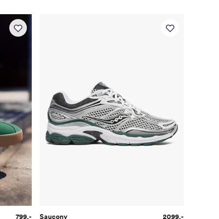
799,-
Saucony
2099,-