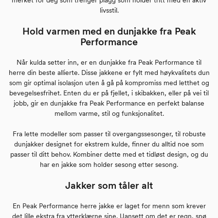
livsstil.
Hold varmen med en dunjakke fra Peak
Performance
Når kulda setter inn, er en dunjakke fra Peak Performance til
herre din beste allierte. Disse jakkene er fylt med høykvalitets dun
som gir optimal isolasjon uten å gå på kompromiss med letthet og
bevegelsesfrihet. Enten du er på fjellet, i skibakken, eller på vei til
jobb, gir en dunjakke fra Peak Performance en perfekt balanse
mellom varme, stil og funksjonalitet.
Fra lette modeller som passer til overgangssesonger, til robuste
dunjakker designet for ekstrem kulde, finner du alltid noe som
passer til ditt behov. Kombiner dette med et tidløst design, og du
har en jakke som holder sesong etter sesong.
Jakker som tåler alt
En Peak Performance herre jakke er laget for menn som krever
det lille ekstra fra ytterklærne sine. Uansett om det er regn, snø