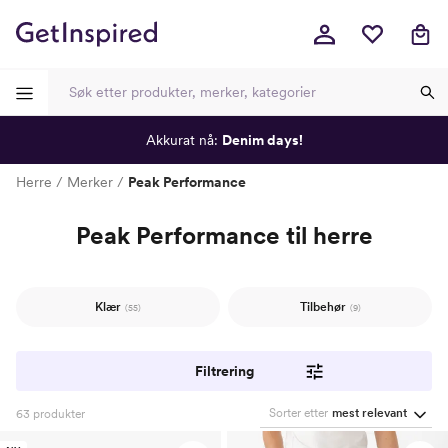
Akkurat nå:
Denim days!
-
-
-
-
Herre
Merker
Peak Performance
Peak Performance til herre
Klær
Tilbehør
(55)
(9)
Filtrering
Sorter etter
mest relevant
63
produkter