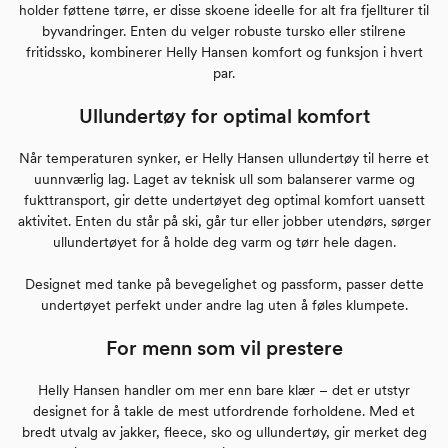
holder føttene tørre, er disse skoene ideelle for alt fra fjellturer til
byvandringer. Enten du velger robuste tursko eller stilrene
fritidssko, kombinerer Helly Hansen komfort og funksjon i hvert
par.
Ullundertøy for optimal komfort
Når temperaturen synker, er Helly Hansen ullundertøy til herre et
uunnværlig lag. Laget av teknisk ull som balanserer varme og
fukttransport, gir dette undertøyet deg optimal komfort uansett
aktivitet. Enten du står på ski, går tur eller jobber utendørs, sørger
ullundertøyet for å holde deg varm og tørr hele dagen.
Designet med tanke på bevegelighet og passform, passer dette
undertøyet perfekt under andre lag uten å føles klumpete.
For menn som vil prestere
Helly Hansen handler om mer enn bare klær – det er utstyr
designet for å takle de mest utfordrende forholdene. Med et
bredt utvalg av jakker, fleece, sko og ullundertøy, gir merket deg