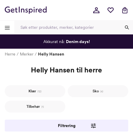
Akkurat nå:
Denim days!
-
-
-
-
Herre
Merker
Helly Hansen
Helly Hansen til herre
Klær
Sko
(12)
(4)
Tilbehør
(1)
Filtrering