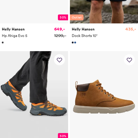
50%
Outlet
649,-
435,-
Helly Hansen
Helly Hansen
1299,-
Hp Ahiga Evo 5
Dock Shorts 10"
50%