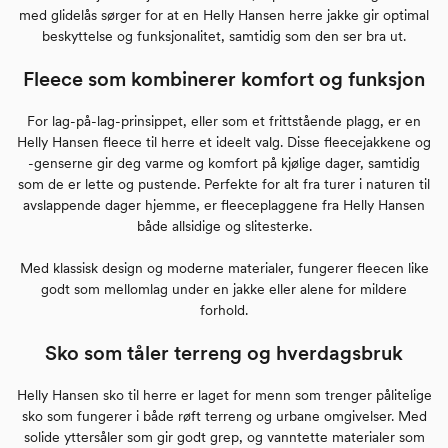
med glidelås sørger for at en Helly Hansen herre jakke gir optimal
beskyttelse og funksjonalitet, samtidig som den ser bra ut.
Fleece som kombinerer komfort og funksjon
For lag-på-lag-prinsippet, eller som et frittstående plagg, er en
Helly Hansen fleece til herre et ideelt valg. Disse fleecejakkene og
-genserne gir deg varme og komfort på kjølige dager, samtidig
som de er lette og pustende. Perfekte for alt fra turer i naturen til
avslappende dager hjemme, er fleeceplaggene fra Helly Hansen
både allsidige og slitesterke.
Med klassisk design og moderne materialer, fungerer fleecen like
godt som mellomlag under en jakke eller alene for mildere
forhold.
Sko som tåler terreng og hverdagsbruk
Helly Hansen sko til herre er laget for menn som trenger pålitelige
sko som fungerer i både røft terreng og urbane omgivelser. Med
solide yttersåler som gir godt grep, og vanntette materialer som