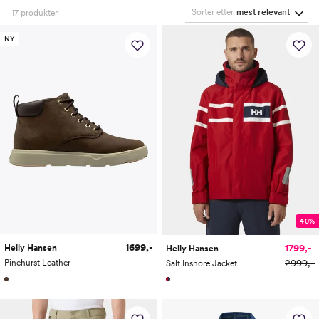
Sorter etter
mest relevant
17
produkter
NY
40%
1699,-
1799,-
Helly Hansen
Helly Hansen
2999,-
Pinehurst Leather
Salt Inshore Jacket