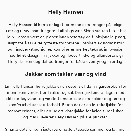
Helly Hansen
Helly Hansen til herre er laget for menn som trenger pålitelige
klær og utstyr som fungerer i all slags vær. Siden starten i 1877 har
Helly Hansen vært en pioner innen yttertøy og funksjonelle plagg,
skapt for å takle de tøffeste forholdene. Inspirert av norsk natur
og håndverkstradisjoner, kombinerer merket teknisk innovasjon
med tidløs design. Fra jakker og fleece til sko og ullundertøy, gir
Helly Hansen deg det du trenger for både eventyr og hverdag.
Jakker som takler vær og vind
En Helly Hansen herre jakke er en essensiell del av garderoben for
menn som verdsetter kvalitet og stil. Disse jakkene er laget med
slitesterke, vann- og vindtette materialer som holder deg tørr og
komfortabel uansett forhold. Enten det er en lett skalljakke for
regnværsdager, eller en isolert vinterjakke for kalde turer i skog
og mark, leverer Helly Hansen på alle punkter.
Smarte detaljer som justerbare hetter, tapede sømmer og lommer