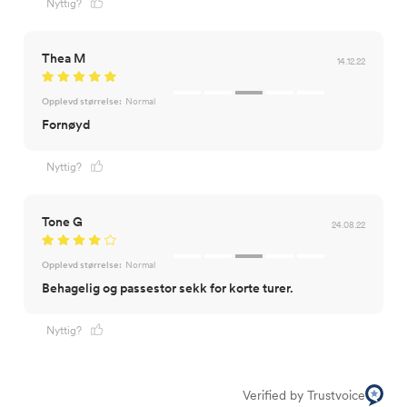
Nyttig?
Thea M
14.12.22
Opplevd størrelse:
Normal
Fornøyd
Nyttig?
Tone G
24.08.22
Opplevd størrelse:
Normal
Behagelig og passestor sekk for korte turer.
Nyttig?
Verified by Trustvoice