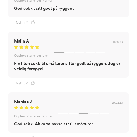
Opplevd størrelse:
Normal
God sekk , sitt godt på ryggen .
Nyttig?
Malin A
11.06.23
Opplevd størrelse:
Liten
Fin liten sekk til små turer sitter godt på ryggen. Jeg er
veldig fornøyd.
Nyttig?
Monica J
25.02.23
Opplevd størrelse:
Normal
God sekk. Akkurat passe str til små turer.