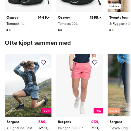
Unisex
1449,-
1599,-
Osprey
Osprey
Twentyfour
Tempest 11L
Tempest 22L
& Ryggsekk 3
Ofte kjøpt sammen med
Outlet
70%
70%
389,-
239,-
Bergans
Bergans
Bergans
1299,-
799,-
Y LightLine Fast 5" Shorts Women
Imingen Pull-On Shorts Women