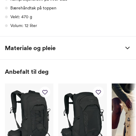
Bærehåndtak på toppen
Vekt: 470 g
Volum: 12 liter
Materiale og pleie
PFAS- fritt og BlueSign® Approved Materiale
Anbefalt til deg