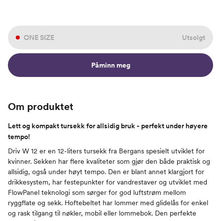
ONE SIZE
Utsolgt
Påminn meg
Om produktet
Lett og kompakt tursekk for allsidig bruk - perfekt under høyere
tempo!
Driv W 12 er en 12-liters tursekk fra Bergans spesielt utviklet for
kvinner. Sekken har flere kvaliteter som gjør den både praktisk og
allsidig, også under høyt tempo. Den er blant annet klargjort for
drikkesystem, har festepunkter for vandrestaver og utviklet med
FlowPanel teknologi som sørger for god luftstrøm mellom
ryggflate og sekk. Hoftebeltet har lommer med glidelås for enkel
og rask tilgang til nøkler, mobil eller lommebok. Den perfekte