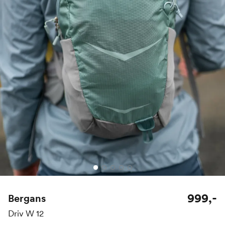
999,-
Bergans
Driv W 12