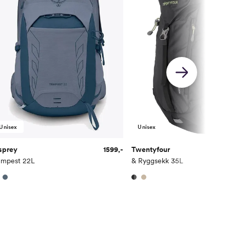
Unisex
Unisex
sprey
1599,-
Twentyfour
7
empest 22L
& Ryggsekk 35L