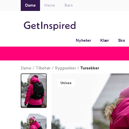
Dame
Herre
Barn
Nyheter
Klær
Sko
Dame
Tilbehør
Ryggsekker
Tursekker
Unisex