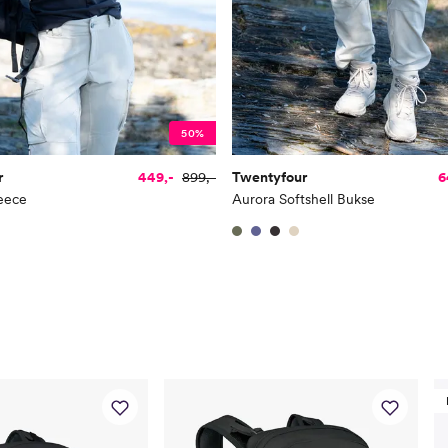
50%
r
449,-
899,-
Twentyfour
6
leece
Aurora Softshell Bukse