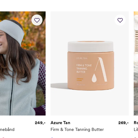
249,-
Azure Tan
269,-
R
nnebånd
Firm & Tone Tanning Butter
Li