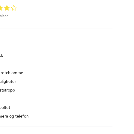
elser
ck
stretchlomme
uligheter
ststropp
eltet
amera og telefon