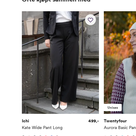
Unisex
Ichi
499,-
Twentyfour
Kate Wide Pant Long
Aurora Basic Pa