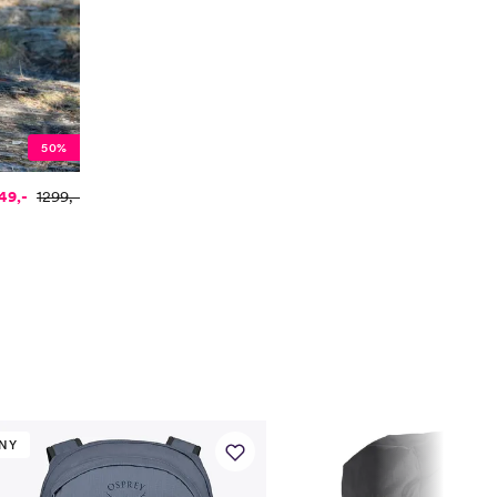
50%
49,-
1299,-
NY