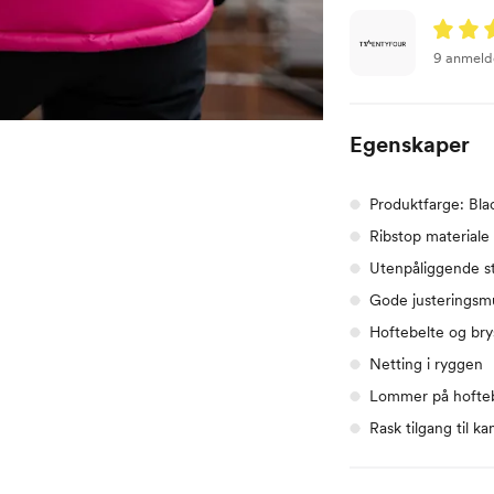
9 anmeld
Egenskaper
Produktfarge: Bla
Ribstop materiale
Utenpåliggende 
Gode justeringsm
Hoftebelte og bry
Netting i ryggen
Lommer på hofteb
Rask tilgang til k