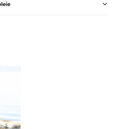
leie
00% Nylon
00%Polyester
100%Spandex
behandlet med en PFC-fri impregnering