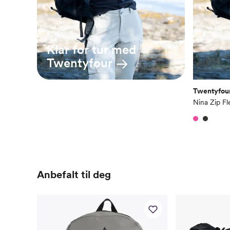
Klar for tur med
Twentyfour
Twentyfou
Nina Zip F
Anbefalt til deg