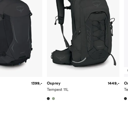
1399,-
Osprey
1449,-
O
Tempest 11L
T