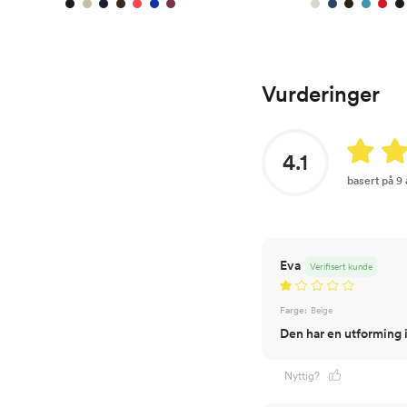
Vurderinger
4.1
basert på 9
Eva
Verifisert kunde
Farge:
Beige
Den har en utforming i
Nyttig?