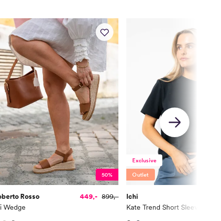
Exclusive
50%
Outlet
oberto Rosso
449,-
899,-
Ichi
li Wedge
Kate Trend Short Sleeve