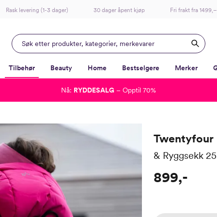
Rask levering (1-3 dager)
30 dager åpent kjøp
Fri frakt fra 1499,–
Tilbehør
Beauty
Home
Bestselgere
Merker
G
Nå:
RYDDESALG
– Opptil 70%
-
-
-
-
Lagt i kurven, utmerket valg!
Til kassen
Twentyfour
& Ryggsekk 2
899,-