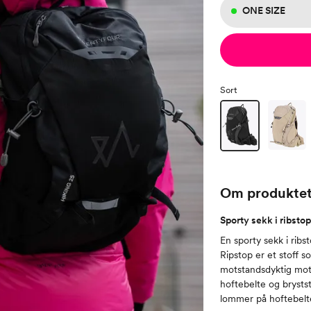
ONE SIZE
Sort
Om produkte
Sporty sekk i ribsto
En sporty sekk i rib
Ripstop er et stoff s
motstandsdyktig mot 
hoftebelte og brystst
lommer på hoftebeltet