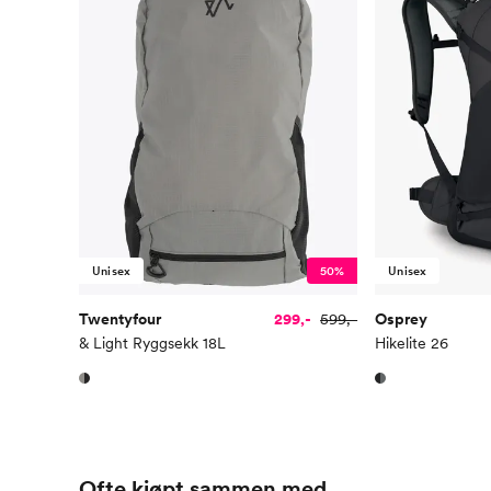
Unisex
50%
Unisex
Twentyfour
299,-
599,-
Osprey
& Light Ryggsekk 18L
Hikelite 26
Ofte kjøpt sammen med