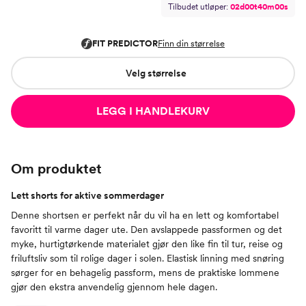
Tilbudet utløper:
0
2
d
0
0
t
3
9
m
5
9
s
Velg størrelse
LEGG I HANDLEKURV
Om produktet
Lett shorts for aktive sommerdager
Denne shortsen er perfekt når du vil ha en lett og komfortabel
favoritt til varme dager ute. Den avslappede passformen og det
myke, hurtigtørkende materialet gjør den like fin til tur, reise og
friluftsliv som til rolige dager i solen. Elastisk linning med snøring
sørger for en behagelig passform, mens de praktiske lommene
gjør den ekstra anvendelig gjennom hele dagen.