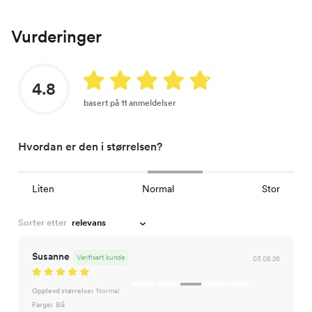
Vurderinger
4.8
basert på 11 anmeldelser
Hvordan er den i størrelsen?
Liten
Normal
Stor
Sorter etter
Susanne
Verifisert kunde
03.08.26
Opplevd størrelse:
Normal
Farge:
Blå