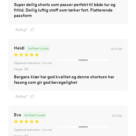
Super deilig shorts som passer perfekt til både tur og
fritid. Deilig luftig stoff som tørker fort. Flatterende
passform
Nyttig?
Heidi
Verifisert kunde
20.07.26
Opplevd størrelse:
Normal
Farge:
Blå
Bergans klær har god kvalitet og denne shortsen har
fasong som gir god bevegelighet
Nyttig?
Eva
Verifisert kunde
14.07.26
Opplevd størrelse:
Normal
Farge:
Blå