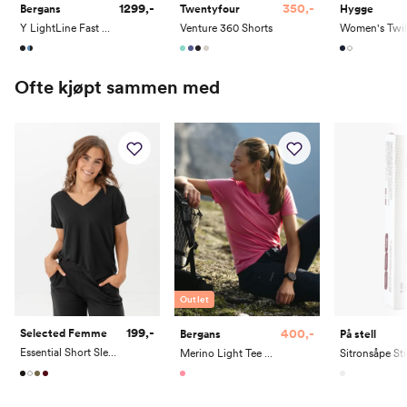
1299,-
350,-
Hygge
Bergans
Twentyfour
Y LightLine Fast 5" Shorts Women
Venture 360 Shorts
Ofte kjøpt sammen med
Outlet
199,-
400,-
Selected Femme
Bergans
På stell
Essential Short Sleeve V-Neck Tee
Merino Light Tee Women
Sitronsåpe St