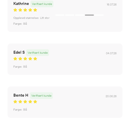
Kathrine
Verifisert kunde
16.07.26
Opplevd størrelse:
Litt stor
Farge:
Blå
Edel S
Verifisert kunde
04.07.26
Farge:
Blå
Bente H
Verifisert kunde
20.06.26
Farge:
Blå