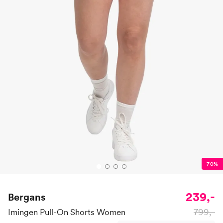
70%
239,-
Bergans
799,-
Imingen Pull-On Shorts Women