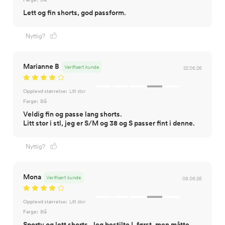
Lett og fin shorts, god passform.
Nyttig?
Marianne B
Verifisert kunde
22.06.26
Opplevd størrelse:
Litt stor
Farge:
Blå
Veldig fin og passe lang shorts.
Litt stor i stl, jeg er S/M og 38 og S passer fint i denne.
Nyttig?
Mona
Verifisert kunde
08.06.26
Opplevd størrelse:
Litt stor
Farge:
Blå
Sporty og lett shorts. Jeg bestilte L først, men måtte