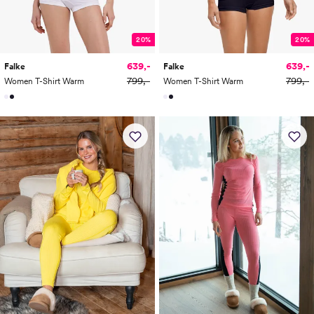
20%
20%
639,-
639,-
Falke
Falke
799,-
799,-
Women T-Shirt Warm
Women T-Shirt Warm