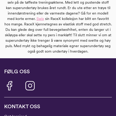
selv på de tøffeste treningsøktene. Med lett og pustende stoff
kan superundertøy brukes året rundt. Er du ute etter en trøye til
innendørstrening eller de varmeste dagene? Gå for en modell
med korte ermer.
Swix
sin RaceX kolleksjon har blitt en favoritt
hos mange. RaceX kjennetegnes av elastisk stoff med god stretch.
Du kan glede deg over full bevegelsesfrihet, enten du langer ut i
skiløypa eller skal sette ny pers i markløft! Til slutt minner vi om at
superundertøy ikke trenger å være synonymt med svette og høy
puls. Med mykt og behagelig materiale egner superundertøy seg
også godt som undertøy i hverdagen.
FØLG OSS
KONTAKT OSS