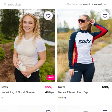
Sorter etter
mest relevant
34
produkter
40%
299,-
699,-
Swix
Swix
499,-
RaceX Light Short Sleeve
RaceX Classic Half Zip