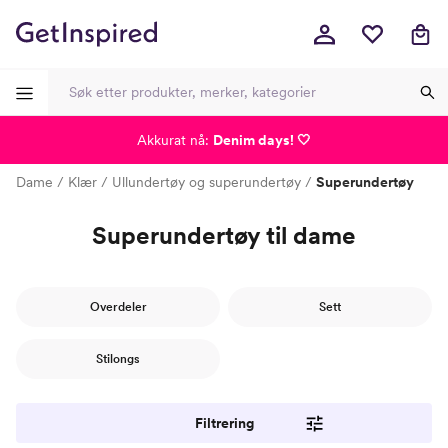
Akkurat nå:
Denim days! 🤍
-
-
-
-
Dame
Klær
Ullundertøy og superundertøy
Superundertøy
Superundertøy til dame
Overdeler
Sett
Stilongs
Filtrering