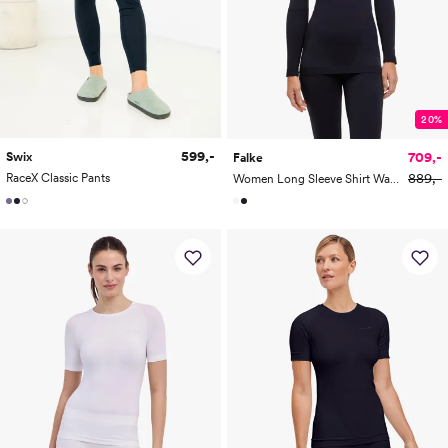
20%
599,-
709,-
Swix
Falke
889,-
RaceX Classic Pants
Women Long Sleeve Shirt Warm