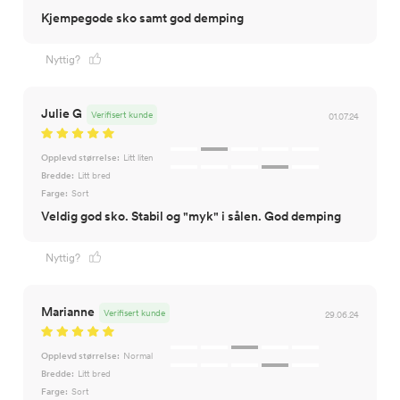
Kjempegode sko samt god demping
Nyttig?
Julie G
Verifisert kunde
01.07.24
Opplevd størrelse:
Litt liten
Bredde:
Litt bred
Farge:
Sort
Veldig god sko. Stabil og "myk" i sålen. God demping
Nyttig?
Marianne
Verifisert kunde
29.06.24
Opplevd størrelse:
Normal
Bredde:
Litt bred
Farge:
Sort