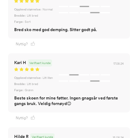
Opplevd størrelse:
Normal
Bredde:
Litt bred
Farge:
Sort
Bred sko med god demping. Sitter godt på.
Nyttig?
Kari H
Verifisert kunde
17.08.24
Opplevd størrelse:
Litt liten
Bredde:
Litt bred
Farge:
Grønn
Beste skoen for mine føtter. Ingen gnagsår ved første
gangs bruk. Veldig fornøyd😊
Nyttig?
Hilde R
Verifisert kunde
15.08.24