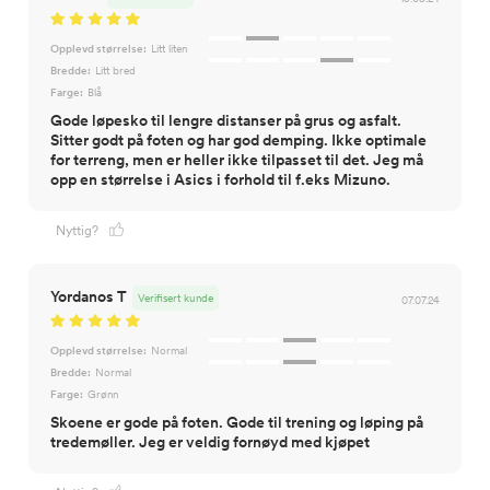
Opplevd størrelse:
Litt liten
Bredde:
Litt bred
Farge:
Blå
Gode løpesko til lengre distanser på grus og asfalt.
Sitter godt på foten og har god demping. Ikke optimale
for terreng, men er heller ikke tilpasset til det. Jeg må
opp en størrelse i Asics i forhold til f.eks Mizuno.
Nyttig?
Yordanos T
Verifisert kunde
07.07.24
Opplevd størrelse:
Normal
Bredde:
Normal
Farge:
Grønn
Skoene er gode på foten. Gode til trening og løping på
tredemøller. Jeg er veldig fornøyd med kjøpet