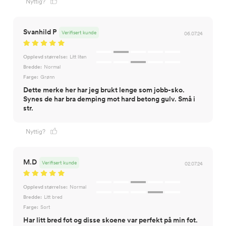
Nyttig?
Svanhild P
Verifisert kunde
06.07.24
Opplevd størrelse:
Litt liten
Bredde:
Normal
Farge:
Grønn
Dette merke her har jeg brukt lenge som jobb-sko.
Synes de har bra demping mot hard betong gulv. Små i
str.
Nyttig?
M.D
Verifisert kunde
02.07.24
Opplevd størrelse:
Normal
Bredde:
Litt bred
Farge:
Sort
Har litt bred fot og disse skoene var perfekt på min fot.