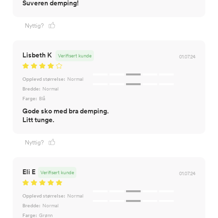
Suveren demping!
Nyttig?
Lisbeth K
Verifisert kunde
01.07.24
Opplevd størrelse:
Normal
Bredde:
Normal
Farge:
Blå
Gode sko med bra demping.
Litt tunge.
Nyttig?
Eli E
Verifisert kunde
01.07.24
Opplevd størrelse:
Normal
Bredde:
Normal
Farge:
Grønn