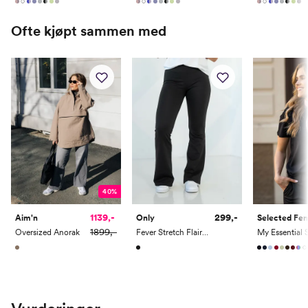
41.5
26
9.5
7.5
Ofte kjøpt sammen med
42
26.5
10
8
42.5
27
10.5
8.5
Asics oppleves som noe mindre i størrelsen enn mange andre merke
Vi anbefaler å vurdere å gå 0.5-1 størrelse opp.
40%
1139,-
299,-
Aim'n
Only
Selected F
1899,-
Oversized Anorak
Fever Stretch Flaired Pants