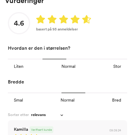
Vurderinger
4.6
basert på 93 anmeldelser
Hvordan er den i størrelsen?
Liten
Normal
Stor
Bredde
Smal
Normal
Bred
Sorter etter
Kamilla
Verifisert kunde
09.09.24