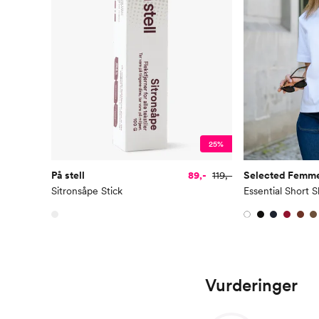
25%
På stell
89,-
119,-
Selected Femm
Sitronsåpe Stick
Essential Short 
Vurderinger