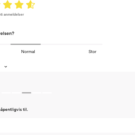
46 anmeldelser
relsen?
Normal
Stor
åpentligvis til.