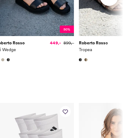
50%
oberto Rosso
449,-
899,-
Roberto Rosso
35
li Wedge
Tropea