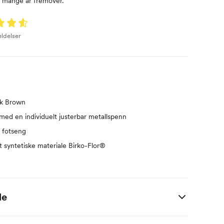
i mange år fremover.
ldelser
rk Brown
 med en individuelt justerbar metallspenn
 fotseng
t syntetiske materiale Birko-Flor®
de
Lengde (cm)
Bredde (cm)