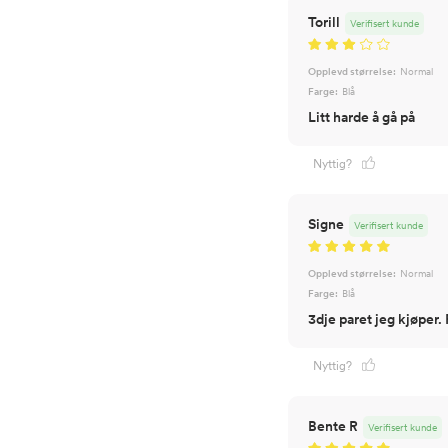
Torill
Verifisert kunde
Opplevd størrelse:
Normal
Farge:
Blå
Litt harde å gå på
Nyttig?
Signe
Verifisert kunde
Opplevd størrelse:
Normal
Farge:
Blå
3dje paret jeg kjøper.
Nyttig?
Bente R
Verifisert kunde