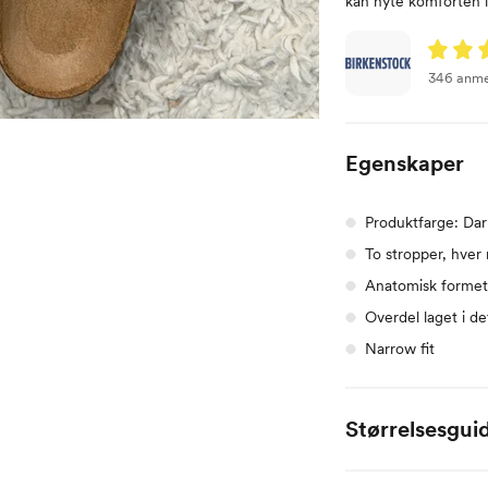
kan nyte komforten 
346 anme
Egenskaper
Produktfarge: Da
To stropper, hver
Anatomisk formet
Overdel laget i de
Narrow fit
Størrelsesgui
EU