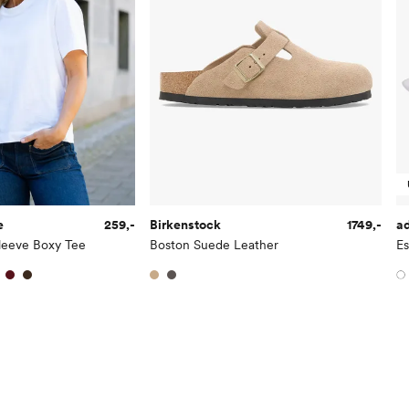
e
259,-
Birkenstock
1749,-
a
Sleeve Boxy Tee
Boston Suede Leather
Es