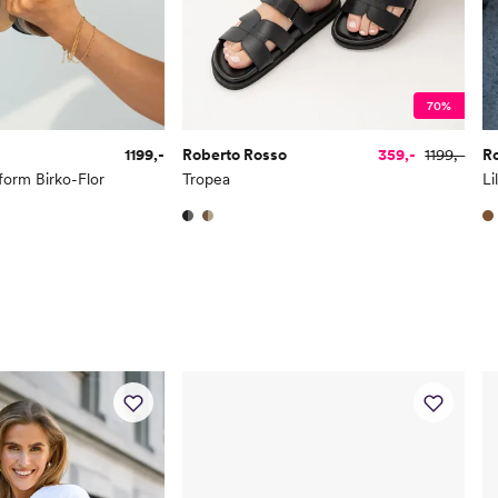
70%
1199,-
Roberto Rosso
359,-
1199,-
R
form Birko-Flor
Tropea
Li