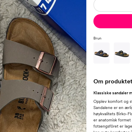
Brun
Om produkte
Klassiske sandaler 
Opplev komfort og st
Sandalene er en ærli
høykvalitets Birko-F
er anatomisk formet 
fotsengsfôret er lage