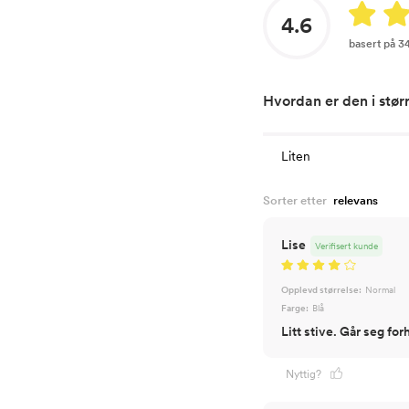
4.6
basert på 3
Hvordan er den i stør
Liten
Sorter etter
Lise
Verifisert kunde
Opplevd størrelse:
Normal
Farge:
Blå
Litt stive. Går seg forh
Nyttig?