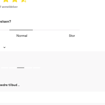
17 anmeldelser
relsen?
Normal
Stor
edre tilbud ..