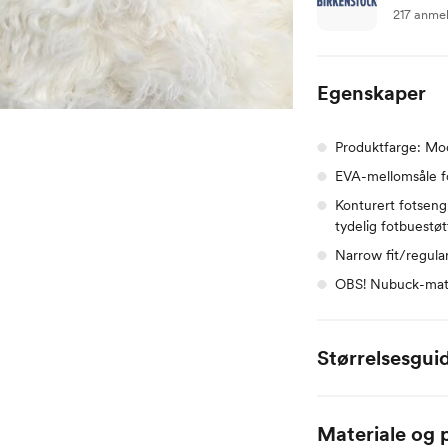
217 anme
Egenskaper
Produktfarge: Mo
EVA-mellomsåle f
Konturert fotseng 
tydelig fotbuestø
Narrow fit/regular
OBS! Nubuck-materi
Størrelsesgui
EU
Materiale og p
35