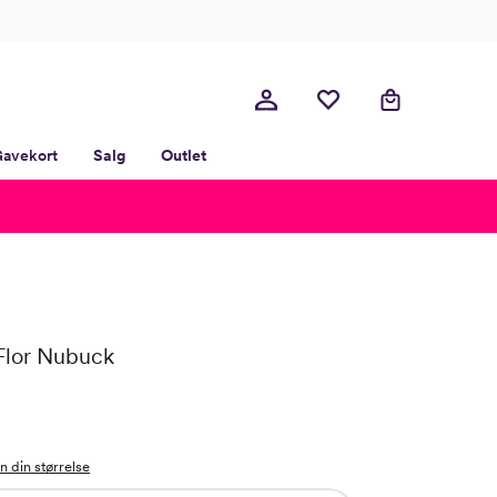
avekort
Salg
Outlet
-Flor Nubuck