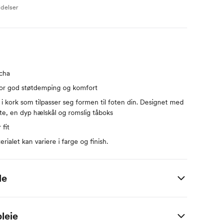
ldelser
cha
or god støtdemping og komfort
i kork som tilpasser seg formen til foten din. Designet med
tte, en dyp hælskål og romslig tåboks
 fit
alet kan variere i farge og finish.
de
Lengde (cm)
Bredde (cm)
leie
21.6-22.0
8.1-8.4