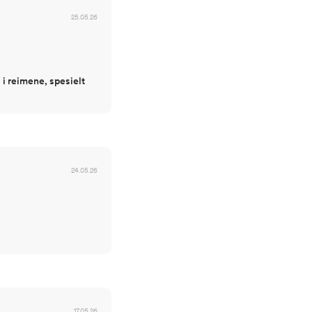
25.05.26
 i reimene, spesielt
24.05.26
17.05.26