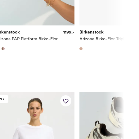
irkenstock
1199,-
Birkenstock
izona PAP Platform Birko-Flor
Arizona Birko-Flor Triples
NY