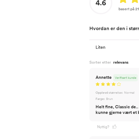
4.6
basert på 2
Hvordan er den i stør
Liten
Sorter etter
Annette
Verifisert kunde
Opplevd størrelse:
Normal
Farge:
Brun
Helt fine, Classic de..
kunne gjerne vært et b
Nyttig?