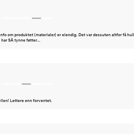
fo om produktet (materialer) er elendig. Det var dessuten altfor få hull
har SÅ tynne føtter...
llen! Lettere enn forventet.