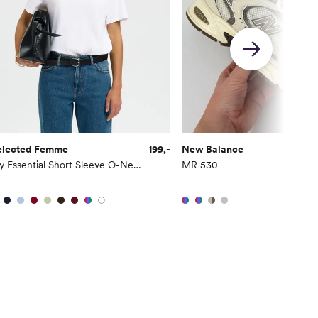
elected Femme
199,-
New Balance
My Essential Short Sleeve O-Neck Tee
MR 530