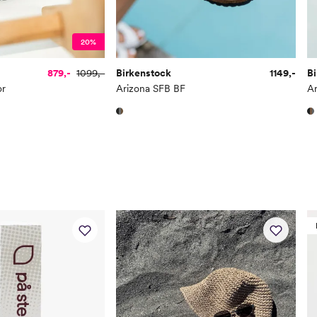
20%
879,-
1099,-
Birkenstock
1149,-
B
or
Arizona SFB BF
Ar