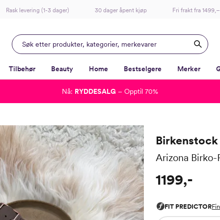
Rask levering (1-3 dager)
30 dager åpent kjøp
Fri frakt fra 1499,–
Tilbehør
Beauty
Home
Bestselgere
Merker
G
Nå:
RYDDESALG
– Opptil 70%
-
-
-
-
Lagt i kurven, utmerket valg!
Til kassen
Birkenstock
Arizona Birko
1199,-