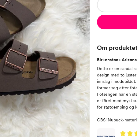
Om produkte
Birkenstock Arizona 
Dette er en sandal s
design med to juster
innslag i modebildet
former seg etter fot
Fotsengen har en st
er fôret med mykt su
for støtdemping og 
OBS! Nubuck-materiale