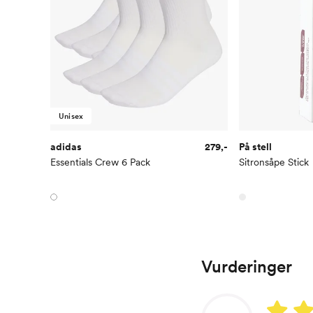
Unisex
adidas
279,-
På stell
Essentials Crew 6 Pack
Sitronsåpe Stick
Vurderinger