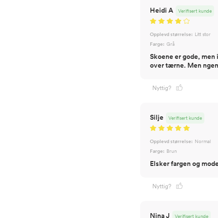
Heidi A
Verifisert kunde
Opplevd størrelse:
Litt stor
Farge:
Grå
Skoene er gode, men in
over tærne. Men ngen 
Nyttig?
Silje
Verifisert kunde
Opplevd størrelse:
Normal
Farge:
Brun
Elsker fargen og mode
Nyttig?
Nina J
Verifisert kunde