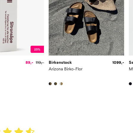
25%
89,-
119,-
Birkenstock
1099,-
S
Arizona Birko-Flor