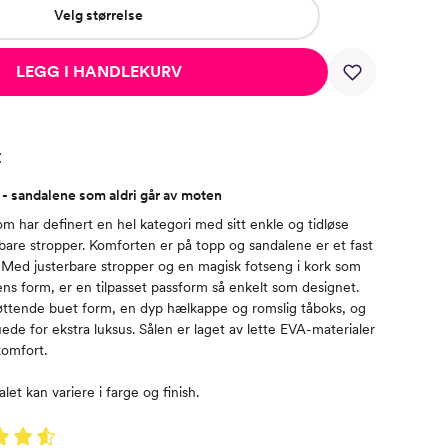
Velg størrelse
LEGG I HANDLEKURV
t
- sandalene som aldri går av moten
om har definert en hel kategori med sitt enkle og tidløse
bare stropper. Komforten er på topp og sandalene er et fast
. Med justerbare stropper og en magisk fotseng i kork som
ens form, er en tilpasset passform så enkelt som designet.
øttende buet form, en dyp hælkappe og romslig tåboks, og
ede for ekstra luksus. Sålen er laget av lette EVA-materialer
komfort.
t kan variere i farge og finish.