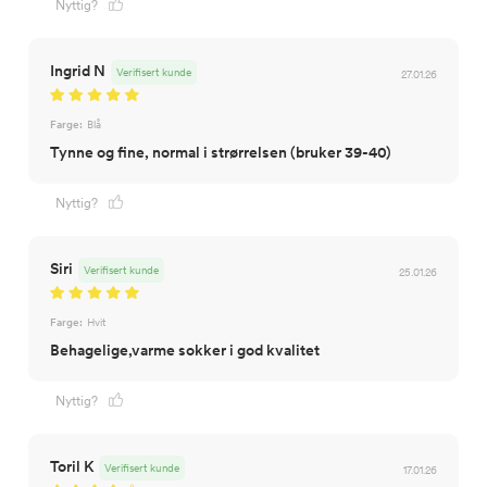
Nyttig?
Ingrid N
Verifisert kunde
27.01.26
Farge:
Blå
Tynne og fine, normal i strørrelsen (bruker 39-40)
Nyttig?
Siri
Verifisert kunde
25.01.26
Farge:
Hvit
Nyttig?
Toril K
Verifisert kunde
17.01.26