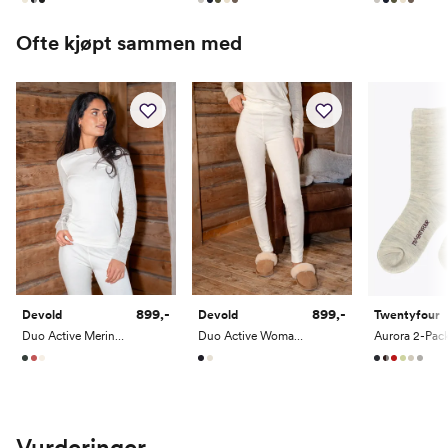
Ofte kjøpt sammen med
899,-
899,-
Devold
Devold
Twentyfour
Duo Active Merino 205 Shirt Woman
Duo Active Woman Long John
Vurderinger