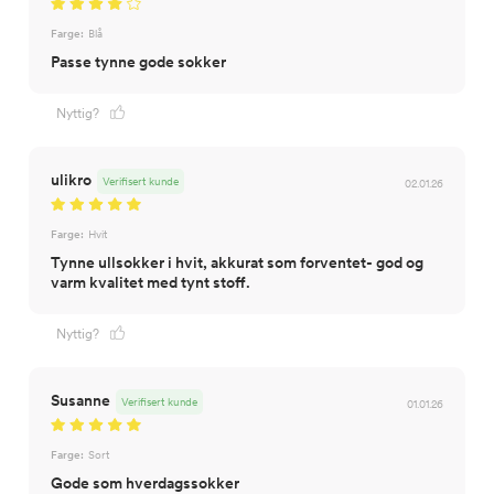
Farge:
Blå
Passe tynne gode sokker
Nyttig?
ulikro
Verifisert kunde
02.01.26
Farge:
Hvit
Tynne ullsokker i hvit, akkurat som forventet- god og
varm kvalitet med tynt stoff.
Nyttig?
Susanne
Verifisert kunde
01.01.26
Farge:
Sort
Gode som hverdagssokker