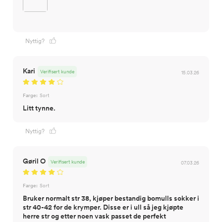
Nyttig?
Kari
Verifisert kunde
15.03.26
Farge:
Sort
Litt tynne.
Nyttig?
Gøril O
Verifisert kunde
07.03.26
Farge:
Sort
Bruker normalt str 38, kjøper bestandig bomulls sokker i
str 40-42 for de krymper. Disse er i ull så jeg kjøpte
herre str og etter noen vask passet de perfekt