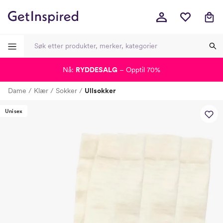
Nå:
RYDDESALG
– Opptil 70%
-
-
-
-
Dame
Klær
Sokker
Ullsokker
Lagt i kurven, utmerket valg!
Til kassen
Unisex