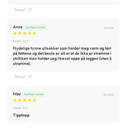
Nyttig?
Anne
Verifisert kunde
22.02.26
Farge:
Sort
Nydelige tynne ullsokker som holder meg varm og tørr
på føttene og det beste av alt er at de ikke er stramme i
strikken men holder seg likevel oppe på leggen (uten å
stramme).
Nyttig?
May
Verifisert kunde
20.02.26
Farge:
Sort
Tipptopp