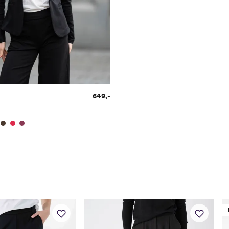
26
88
27
90
28
93
29
96
30
98
649,-
31
100
32
103
33
106
34
109