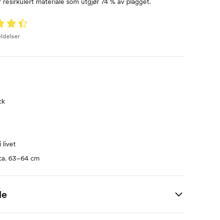
 resirkulert materiale som utgjør 74 % av plagget.
ldelser
ck
 livet
ca. 63–64 cm
de
S
M
L
XL
XXL