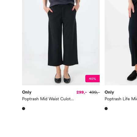
40%
Only
299,-
499,-
Only
Poptrash Mid Waist Culotte Pant