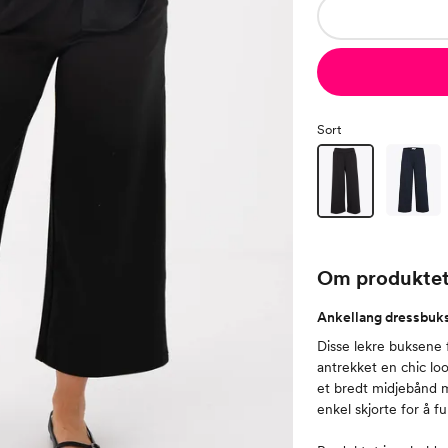
Sort
Om produkte
Ankellang dressbukse 
Disse lekre buksene f
antrekket en chic l
et bredt midjebånd 
enkel skjorte for å fu