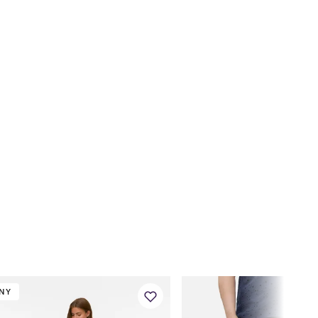
80
71
80
73
80
76
80
79
80
81
80
84
80
86
80
89
80
92
NY