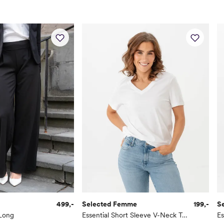
499,-
Selected Femme
199,-
S
Long
Essential Short Sleeve V-Neck Tee