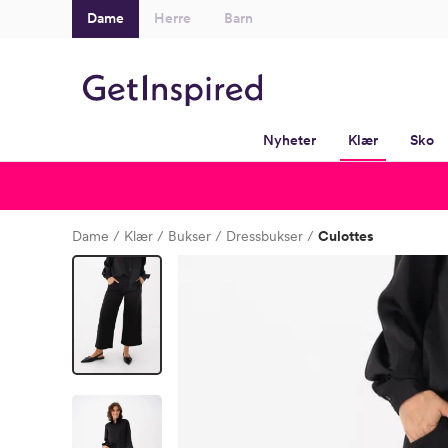
Dame
Herre
Barn
Nyheter
Klær
Sko
Dame
Klær
Bukser
Dressbukser
Culottes