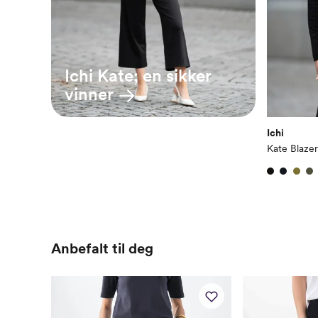
Ichi Kate; en sikker
vinner
Ichi
Kate Blazer
Anbefalt til deg