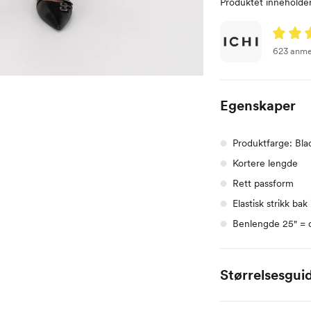
Produktet inneholder
623 anme
Egenskaper
Produktfarge: Bla
Kortere lengde
Rett passform
Elastisk strikk bak i
Benlengde 25" = 
Størrelsesgui
Ichi
XS