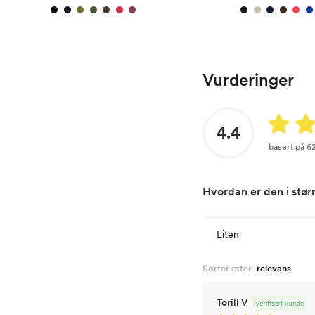
Vurderinger
4.4
basert på 6
Hvordan er den i stør
Liten
Sorter etter
Torill V
Verifisert kunde