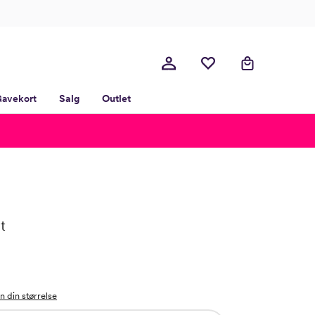
avekort
Salg
Outlet
t