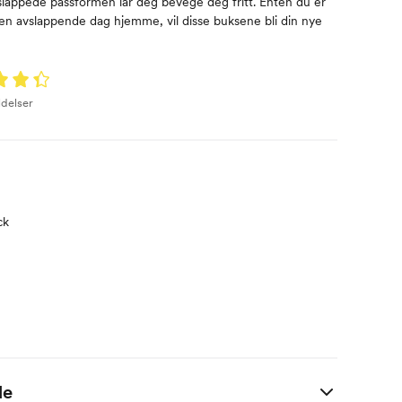
lappede passformen lar deg bevege deg fritt. Enten du er
r en avslappende dag hjemme, vil disse buksene bli din nye
ldelser
ck
e
de