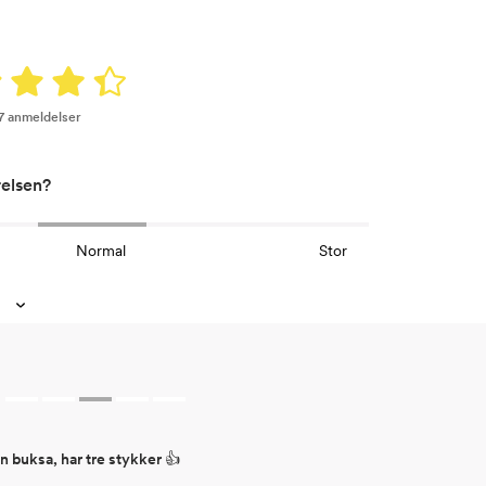
77 anmeldelser
relsen?
Normal
Stor
en buksa, har tre stykker 👍