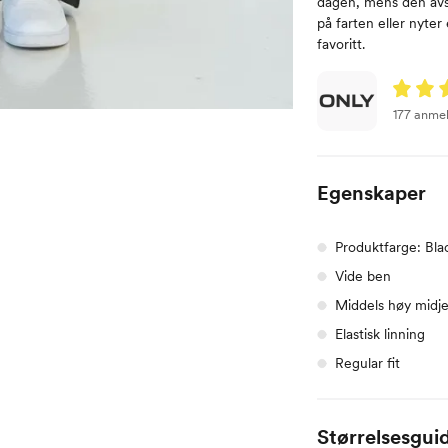
dagen, mens den avs
på farten eller nyte
favoritt.
177 anme
Egenskaper
Produktfarge: Bla
Vide ben
Middels høy midj
Elastisk linning
Regular fit
Størrelsesgui