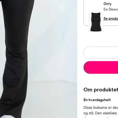
Only
Ea Sleev
Se produ
Om produkte
En hverdagshelt
Disse buksene er des
og stil. Den elastis