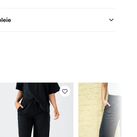
 (EU)
Jeans str.
Bryst (cm)
Midje (cm)
Hofter (cm)
leie
25
80
63
90
astan
26
82
65
92
27-28
86
69
96
29
90
73
100
30-31
94
77
104
32-33
98
81
108
34-35
104
87
114
36
109
92
119
Høyde (cm)