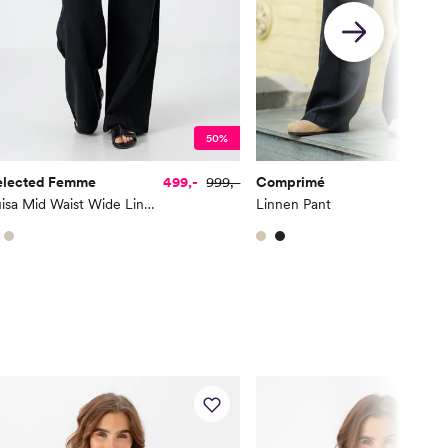
160
165
170
50%
175
180
elected Femme
499,-
999,-
Comprimé
49
Luisa Mid Waist Wide Linen Blend Pant
Linnen Pant
185