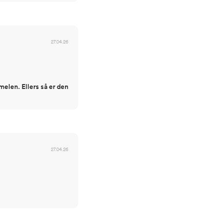
27.04.26
melen. Ellers så er den
27.04.26