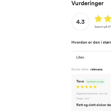
Vurderinger
4.3
basert på 1
Hvordan er den i stør
Liten
Sorter etter
Tove
Verifisert kunde
Opplevd størrelse:
Normal
Farge:
Sort
Rett og slett elsker d