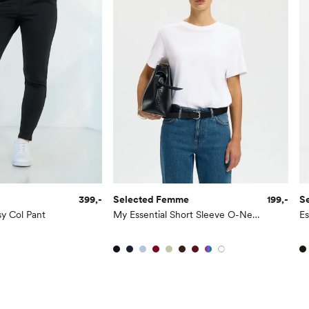
399,-
Selected Femme
199,-
S
sy Col Pant
My Essential Short Sleeve O-Neck Tee