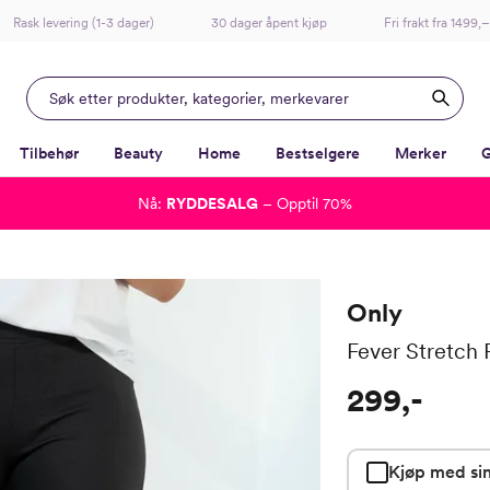
Rask levering (1-3 dager)
30 dager åpent kjøp
Fri frakt fra 1499,–
Tilbehør
Beauty
Home
Bestselgere
Merker
G
Nå:
RYDDESALG
– Opptil 70%
-
-
-
-
Lagt i kurven, utmerket valg!
Til kassen
Only
Fever Stretch 
299,-
Kjøp med sin