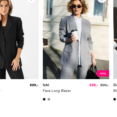
Hofte
89
Jeans:
Størrelse
Hofte (c
25
85
26
88
27
90
28
93
40%
29
96
899,-
Ichi
539,-
899,-
C
30
98
r
Fava Long Blazer
Bl
31
100
32
103