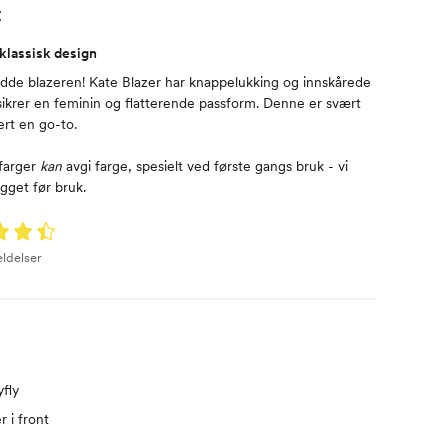
t
 klassisk design
dde blazeren! Kate Blazer har knappelukking og innskårede
 sikrer en feminin og flatterende passform. Denne er svært
tert en go-to.
 farger
kan
avgi farge, spesielt ved første gangs bruk - vi
gget før bruk.
ldelser
fly
r i front