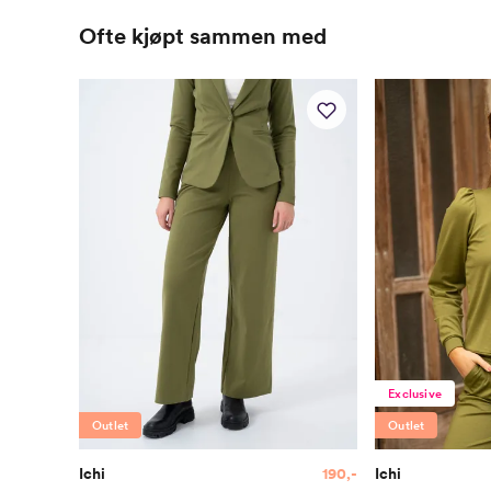
Ofte kjøpt sammen med
Exclusive
Outlet
Outlet
Ichi
190,-
Ichi