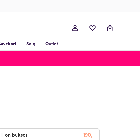
avekort
Salg
Outlet
ll-on bukser
190,-