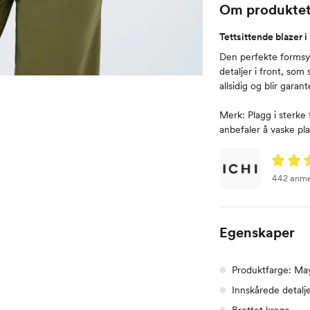
Om produkte
Tettsittende blazer i
Den perfekte formsy
detaljer i front, som
allsidig og blir garan
Merk: Plagg i sterke
anbefaler å vaske pla
442 anme
Egenskaper
Produktfarge: May
Innskårede detalje