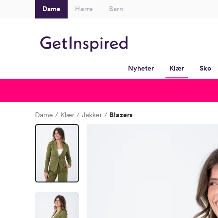
Dame
Herre
Barn
Nyheter
Klær
Sko
Dame
Klær
Jakker
Blazers