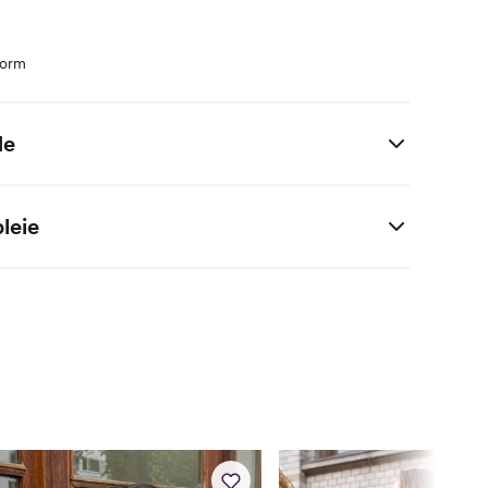
form
de
S
M
L
XL
XXL
leie
84
90
96
100
104
viskose / 4% elastan
68
74
80
84
88
93
99
105
109
119
36
38
40
42
44
84
88
92
96
100
68
72
76
80
84