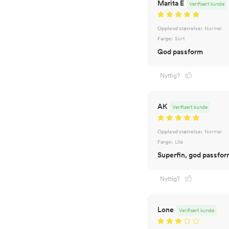
Marita E
Verifisert kunde
Opplevd størrelse:
Normal
Farge:
Sort
God passform
Nyttig?
AK
Verifisert kunde
Opplevd størrelse:
Normal
Farge:
Lilla
Superfin, god passfor
Nyttig?
Lone
Verifisert kunde