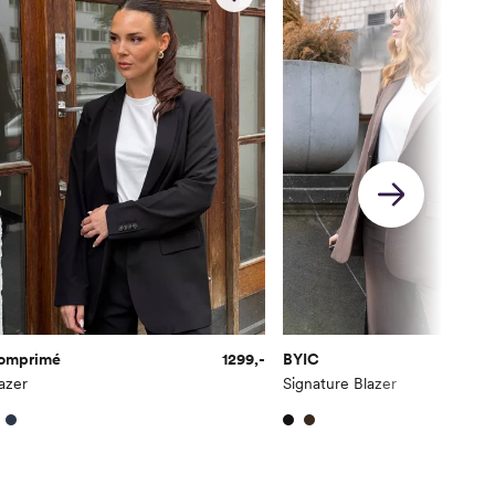
93
97
101
105
109
m)
Innersøm (cm)
Midje (cm)
80
68
80
71
80
73
80
76
80
79
omprimé
1299,-
BYIC
80
81
azer
Signature Blazer
80
84
80
86