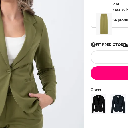
Ichi
Kate Wi
Se produ
Grønn