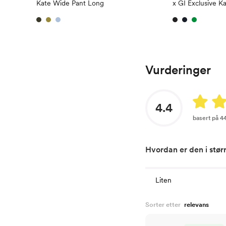
Kate Wide Pant Long
x GI Exclusive K
Vurderinger
4.4
basert på 4
Hvordan er den i stør
Liten
Sorter etter