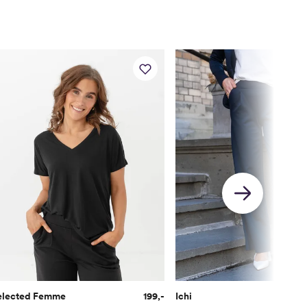
80
89
80
92
elected Femme
199,-
Ichi