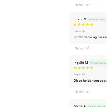
Nyttig?
Erlend S
Verifisert kunde
Farge:
Blå
Nyttig?
Ingvild M
Verifisert kunde
Farge:
Blå
Disse holder seg godt
Nyttig?
Marte A
Verifisert kunde