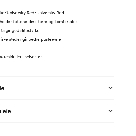
te/University Red/University Red
 holder føttene dine tørre og komfortable
tå gir god slitestyrke
giske steder gir bedre pusteevne
% resirkulert polyester
de
S
M
L
XL
2XL
leie
4-38
38-42
42-46
46-50
50-53
spandex