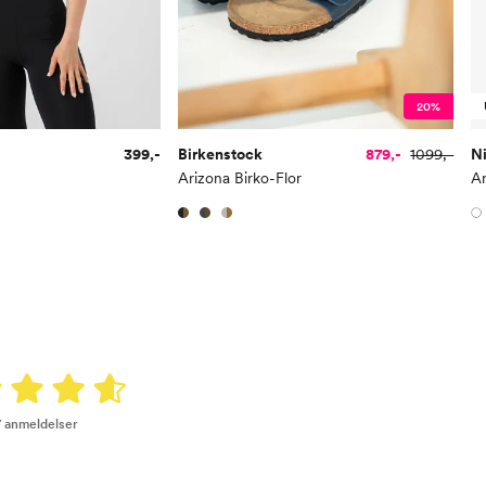
20%
399,-
Birkenstock
879,-
1099,-
N
Arizona Birko-Flor
An
7 anmeldelser