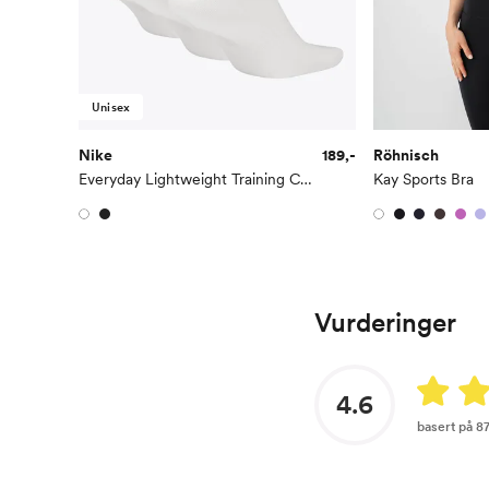
Unisex
Nike
189,-
Röhnisch
Everyday Lightweight Training Crew Socks 3PK
Kay Sports Bra
Vurderinger
4.6
basert på 8