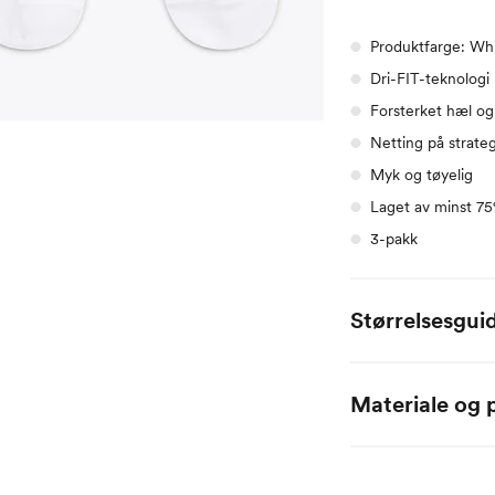
Produktfarge: Whi
Dri-FIT-teknologi
Forsterket hæl og 
Netting på strate
Myk og tøyelig
Laget av minst 75
3-pakk
Størrelsesgui
Størrelse
XS
Materiale og p
EU
31-35
3
97% polyester / 3% 