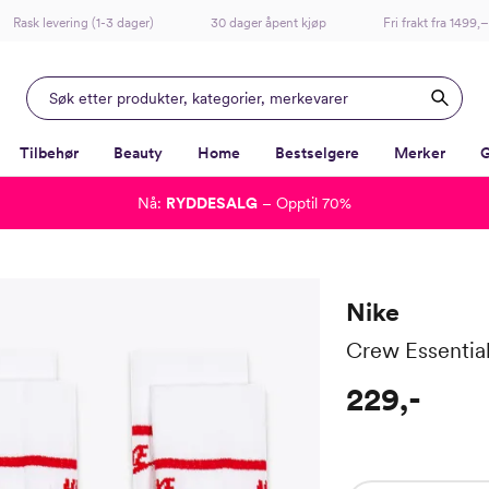
Rask levering (1-3 dager)
30 dager åpent kjøp
Fri frakt fra 1499,–
Tilbehør
Beauty
Home
Bestselgere
Merker
G
Nå:
RYDDESALG
– Opptil 70%
-
-
-
-
Lagt i kurven, utmerket valg!
Til kassen
Nike
Crew Essential
229,-