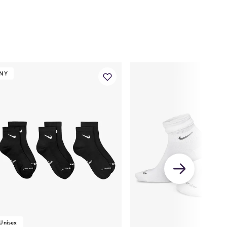
NY
Unisex