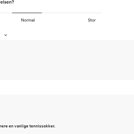
relsen?
Normal
Stor
nnere en vanlige tennissokker.