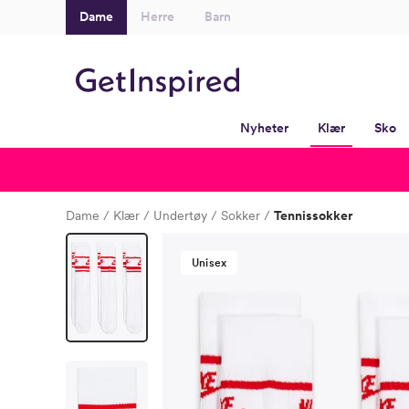
Dame
Herre
Barn
Nyheter
Klær
Sko
Dame
Klær
Undertøy
Sokker
Tennissokker
Unisex