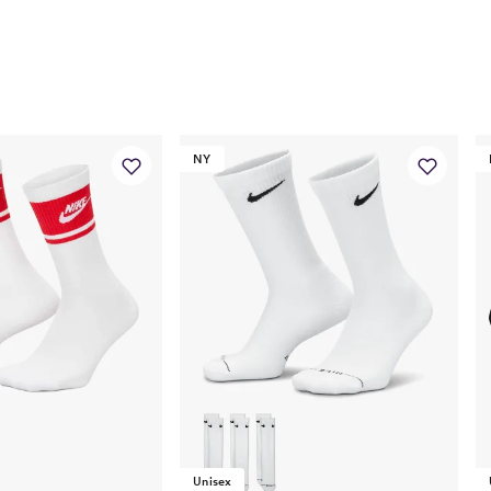
NY
Unisex