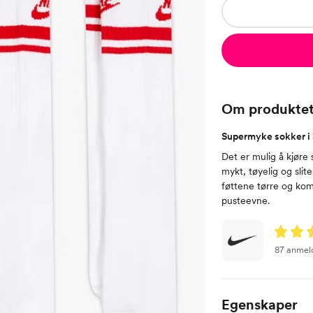
Om produkte
Supermyke sokker i
Det er mulig å kjøre 
mykt, tøyelig og slit
føttene tørre og kom
pusteevne.
87 anmel
Egenskaper