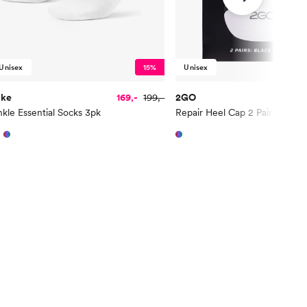
Unisex
15%
Unisex
ike
169,-
199,-
2GO
kle Essential Socks 3pk
Repair Heel Cap 2 Pair