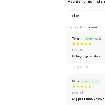
Hvordan er den i stør
Liten
Sorter etter
Torunn
Verifisert kunde
Farge:
Rosa
Behagelige sokker
Nyttig?
Nina
Verifisert kunde
Farge:
Blå
Digge sokker. Litt ty