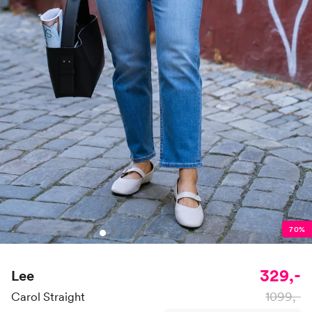
70%
329,-
Lee
1099,-
Carol Straight