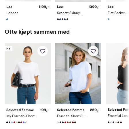
34
90
112
1199,-
1099,-
Lee
Lee
Lee
London
Scarlett Skinny High
Flat Pocket Je
36
96.5
117
Benlengde:
Ofte kjøpt sammen med
Innersøm
Innerben (cm)
NY
31"
79
33"
84
35"
89
199,-
259,-
Selected F
Selected Femme
Selected Femme
My Essential Short Sleeve O-Neck Tee
Essential Short Sleeve Boxy Tee