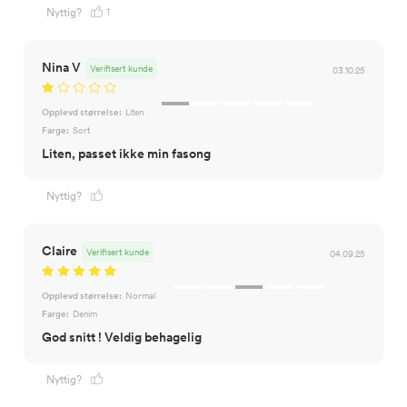
1
Nyttig?
Nina V
Verifisert kunde
03.10.25
Opplevd størrelse:
Liten
Farge:
Sort
Liten, passet ikke min fasong
Nyttig?
Claire
Verifisert kunde
04.09.25
Opplevd størrelse:
Normal
Farge:
Denim
God snitt ! Veldig behagelig
Nyttig?