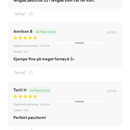
lengde,bestillte 33 i lengde som var for kort.
Nyttig?
Anniken B
Verifisert kunde
28.12.25
Opplevd størrelse:
Normal
Farge:
Sort
Kjempe fine på meget fornøyd 👍
Nyttig?
Torill H
Verifisert kunde
03.11.25
Opplevd størrelse:
Normal
Farge:
Hvit
Perfekt passform!