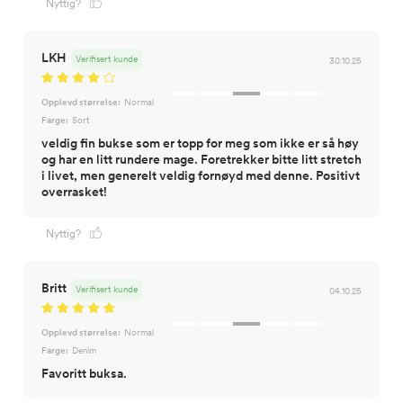
Nyttig?
LKH
Verifisert kunde
30.10.25
Opplevd størrelse:
Normal
Farge:
Sort
veldig fin bukse som er topp for meg som ikke er så høy
og har en litt rundere mage. Foretrekker bitte litt stretch
i livet, men generelt veldig fornøyd med denne. Positivt
overrasket!
Nyttig?
Britt
Verifisert kunde
04.10.25
Opplevd størrelse:
Normal
Farge:
Denim
Favoritt buksa.