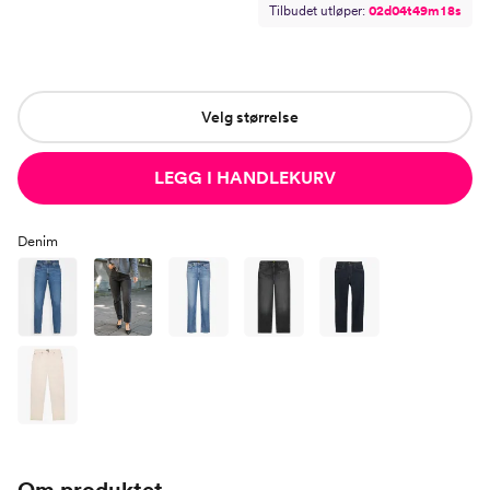
Tilbudet utløper:
0
2
d
0
4
t
4
9
m
1
7
s
Velg størrelse
LEGG I HANDLEKURV
Denim
Om produktet