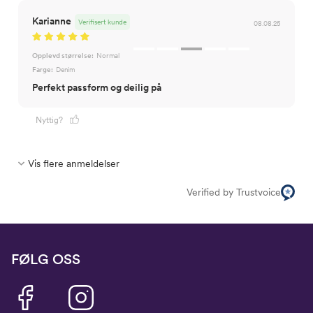
Karianne
Verifisert kunde
08.08.25
Opplevd størrelse:
Normal
Farge:
Denim
Nyttig?
Vis flere anmeldelser
Verified by Trustvoice
FØLG OSS