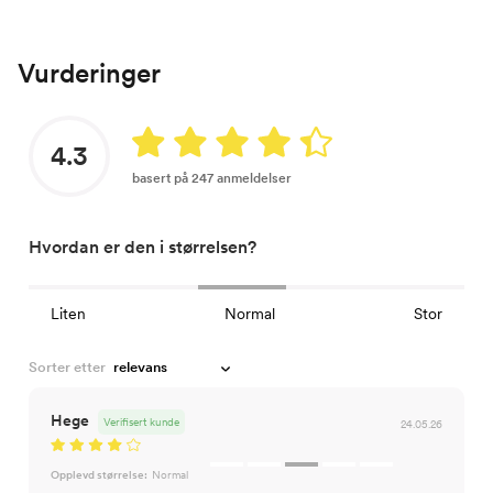
Vurderinger
4.3
basert på 247 anmeldelser
Hvordan er den i størrelsen?
Liten
Normal
Stor
Sorter etter
Hege
Verifisert kunde
24.05.26
Opplevd størrelse:
Normal