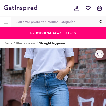
Nå:
RYDDESALG
– Opptil 70%
-
-
-
-
Dame
Klær
Jeans
Straight leg jeans
Lagt i kurven, utmerket valg!
Til kassen