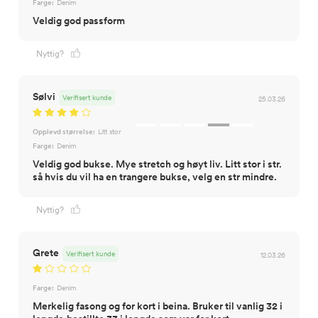
Farge:
Denim
Veldig god passform
Nyttig?
Sølvi
Verifisert kunde
25.03.26
Opplevd størrelse:
Litt stor
Farge:
Denim
Veldig god bukse. Mye stretch og høyt liv. Litt stor i str.
så hvis du vil ha en trangere bukse, velg en str mindre.
Nyttig?
Grete
Verifisert kunde
12.03.26
Farge:
Denim
Merkelig fasong og for kort i beina. Bruker til vanlig 32 i