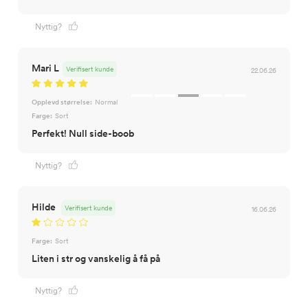
Nyttig?
Mari L
Verifisert kunde
22.06.26
Opplevd størrelse:
Normal
Farge:
Sort
Perfekt! Null side-boob
Nyttig?
Hilde
Verifisert kunde
16.06.26
Farge:
Sort
Liten i str og vanskelig å få på
Nyttig?