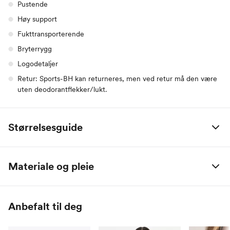
Pustende
Høy support
Fukttransporterende
Bryterrygg
Logodetaljer
Retur: Sports-BH kan returneres, men ved retur må den være
uten deodorantflekker/lukt.
Størrelsesguide
Størrelse
XS
S
M
L
XL
XXL
Materiale og pleie
Bryst
80-84
86-90
92-96
98-102
104-110
113-119
Hovedmateriale: 87% polyamid + 13% elastan / Stropper: 80%
Midje
64-68
70-74
76-80
82-86
88-92
97-103
polyamid + 20% elastan
Anbefalt til deg
Hofte
88-92
94-98
100-104
106-110
112-116
118-123