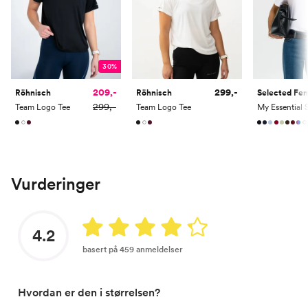
30%
209,-
299,-
Röhnisch
Röhnisch
Selected F
299,-
Team Logo Tee
Team Logo Tee
Vurderinger
4.2
basert på 459 anmeldelser
Hvordan er den i størrelsen?