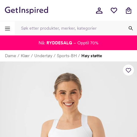
Nå:
RYDDESALG
– Opptil 70%
-
-
-
-
Dame
Klær
Undertøy
Sports-BH
Høy støtte
Lagt i kurven, utmerket valg!
Til kassen