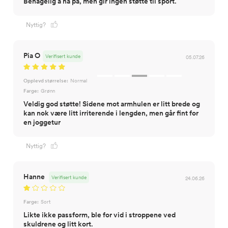
Behagelig å ha på, men gir ingen støtte til sport.
Nyttig?
Pia O
Verifisert kunde
05.07.26
Opplevd størrelse:
Normal
Farge:
Grønn
Veldig god støtte! Sidene mot armhulen er litt brede og
kan nok være litt irriterende i lengden, men går fint for
en joggetur
Nyttig?
Hanne
Verifisert kunde
24.06.26
Farge:
Sort
Likte ikke passform, ble for vid i stroppene ved
skuldrene og litt kort.