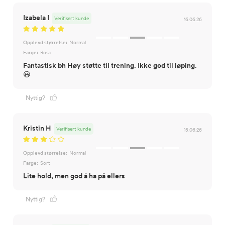
Izabela I
Verifisert kunde
16.06.26
Opplevd størrelse:
Normal
Farge:
Rosa
Fantastisk bh Høy støtte til trening. Ikke god til løping.
😃
Nyttig?
Kristin H
Verifisert kunde
15.06.26
Opplevd størrelse:
Normal
Farge:
Sort
Lite hold, men god å ha på ellers
Nyttig?