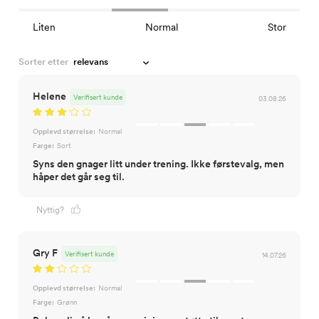
Liten
Normal
Stor
Sorter etter
Helene
Verifisert kunde
03.08.26
Opplevd størrelse:
Normal
Farge:
Sort
Syns den gnager litt under trening. Ikke førstevalg, men
håper det går seg til.
Nyttig?
Gry F
Verifisert kunde
14.07.26
Opplevd størrelse:
Normal
Farge:
Grønn