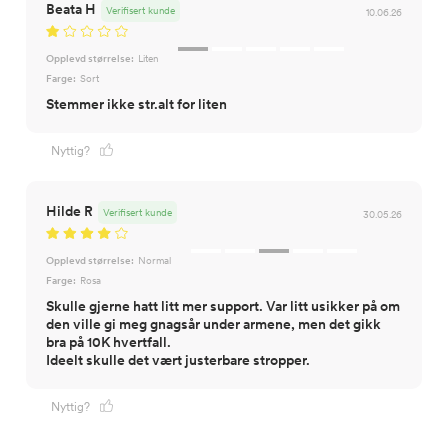
Beata H
Verifisert kunde
10.06.26
Opplevd størrelse:
Liten
Farge:
Sort
Stemmer ikke str.alt for liten
Nyttig?
Hilde R
Verifisert kunde
30.05.26
Opplevd størrelse:
Normal
Farge:
Rosa
Skulle gjerne hatt litt mer support. Var litt usikker på om
den ville gi meg gnagsår under armene, men det gikk
bra på 10K hvertfall.
Ideelt skulle det vært justerbare stropper.
Nyttig?