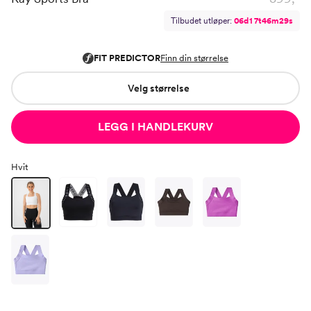
Tilbudet utløper:
0
6
d
1
7
t
4
6
m
2
8
s
Velg størrelse
LEGG I HANDLEKURV
Hvit