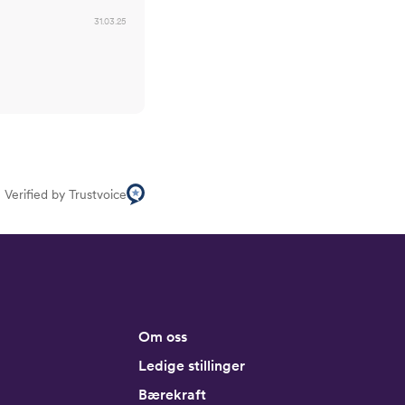
31.03.25
Verified by Trustvoice
Om oss
Ledige stillinger
Bærekraft