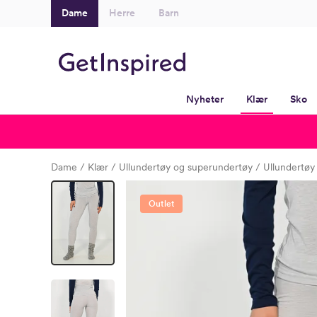
Dame
Herre
Barn
Nyheter
Klær
Sko
Dame
Klær
Ullundertøy og superundertøy
Ullundertøy
Outlet