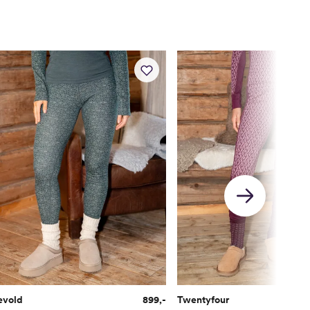
75-77
77-80
80-83
83-86
61
61-62
62-64
64-66
66-68
evold
899,-
Twentyfour