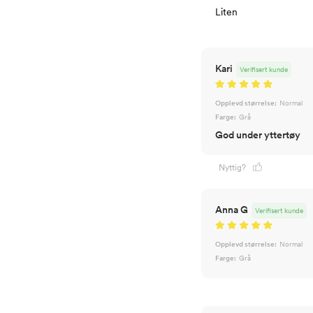
Liten
Kari
Verifisert kunde
Opplevd størrelse:
Normal
Farge:
Grå
God under yttertøy
Nyttig?
Anna G
Verifisert kunde
Opplevd størrelse:
Normal
Farge:
Grå