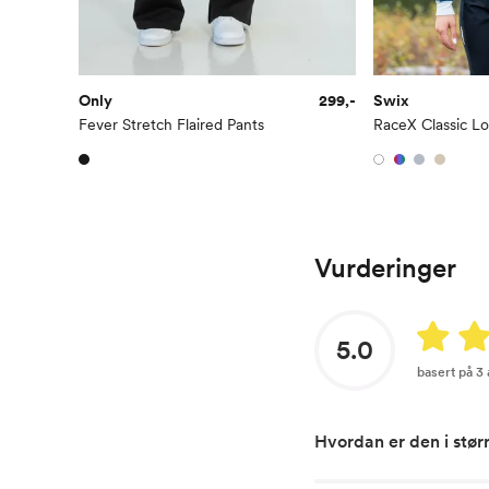
Only
299,-
Swix
Fever Stretch Flaired Pants
RaceX Classic L
Vurderinger
5.0
basert på 3
Hvordan er den i stør