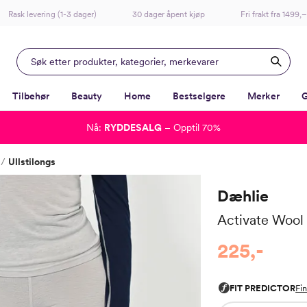
Rask levering (1-3 dager)
30 dager åpent kjøp
Fri frakt fra 1499,–
Tilbehør
Beauty
Home
Bestselgere
Merker
G
Nå:
RYDDESALG
– Opptil 70%
-
-
-
-
Ullstilongs
Lagt i kurven, utmerket valg!
Til kassen
Dæhlie
Activate Wool
225,-