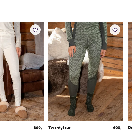
Innside ben
73-75
Ermlengde
59.5-
899,-
Twentyfour
699,-
D