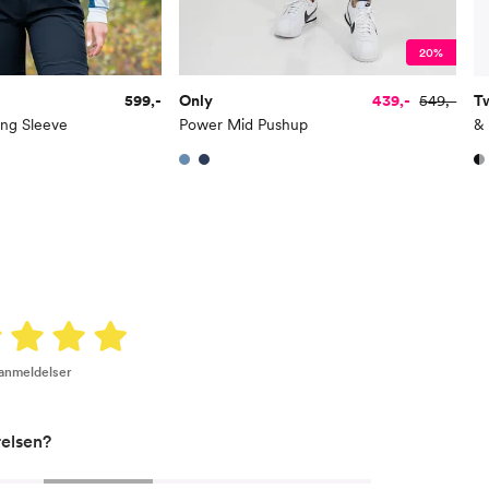
20%
599,-
Only
439,-
549,-
T
ong Sleeve
Power Mid Pushup
& 
 anmeldelser
relsen?