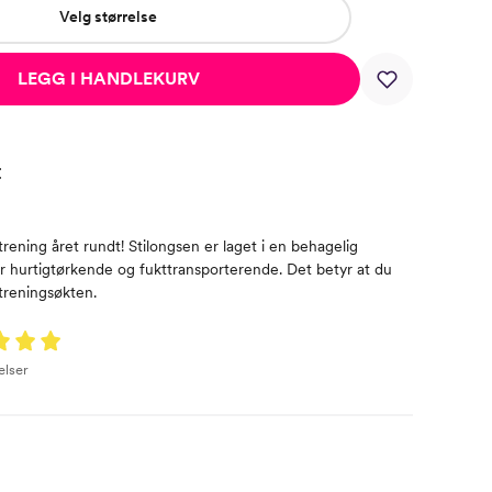
Velg størrelse
LEGG I HANDLEKURV
t
 trening året rundt! Stilongsen er laget i en behagelig
er hurtigtørkende og fukttransporterende. Det betyr at du
 treningsøkten.
elser