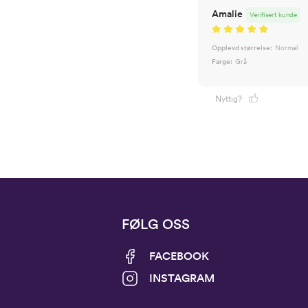
Amalie
Verifisert kunde
Opplevd størrelse:
Normal
Farge:
Grå
Nyttig?
FØLG OSS
FACEBOOK
INSTAGRAM