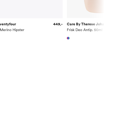
wentyfour
449,-
Care By Therese Johaug
Merino Hipster
Frisk Deo Antip. 50ml