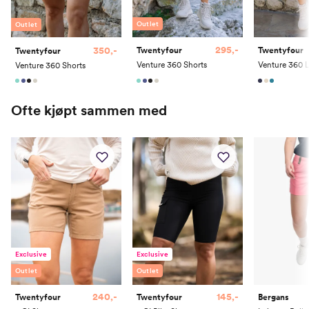
50
123-130
114-123
134-142
82-85
174-182
Outlet
Outlet
52
129-136
121-130
142-150
82-85
174-182
295,-
350,-
Twentyfour
Twentyfour
Twentyfour
Venture 360 Shorts
Venture 360 Shorts
54
135-142
128-137
150-158
82-85
174-182
Ofte kjøpt sammen med
Exclusive
Exclusive
Outlet
Outlet
240,-
145,-
Twentyfour
Twentyfour
Bergans