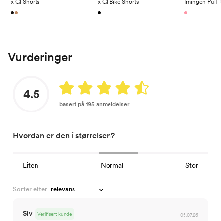
x GI Shorts
x GI Bike Shorts
Vurderinger
4.5
basert på 195 anmeldelser
Hvordan er den i størrelsen?
Liten
Normal
Stor
Sorter etter
Siv
Verifisert kunde
05.07.26