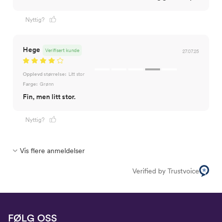
Nyttig?
Hege
Verifisert kunde
27.07.25
Opplevd størrelse:
Litt stor
Farge:
Grønn
Fin, men litt stor.
Nyttig?
Vis flere anmeldelser
Verified by Trustvoice
FØLG OSS