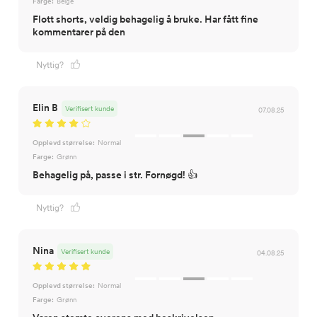
Farge:
Beige
Flott shorts, veldig behagelig å bruke. Har fått fine
kommentarer på den
Nyttig?
Elin B
Verifisert kunde
07.08.25
Opplevd størrelse:
Normal
Farge:
Grønn
Behagelig på, passe i str. Fornøgd! 👍
Nyttig?
Nina
Verifisert kunde
04.08.25
Opplevd størrelse:
Normal
Farge:
Grønn