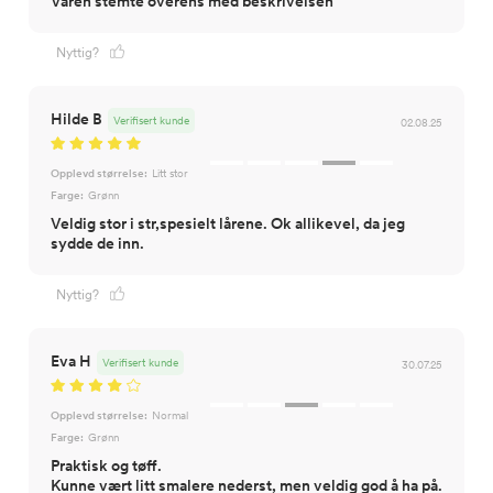
Varen stemte overens med beskrivelsen
Nyttig?
Hilde B
Verifisert kunde
02.08.25
Opplevd størrelse:
Litt stor
Farge:
Grønn
Veldig stor i str,spesielt lårene. Ok allikevel, da jeg
sydde de inn.
Nyttig?
Eva H
Verifisert kunde
30.07.25
Opplevd størrelse:
Normal
Farge:
Grønn
Praktisk og tøff.
Kunne vært litt smalere nederst, men veldig god å ha på.