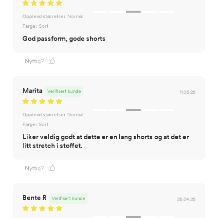
Opplevd størrelse:
Normal
Farge:
Sort
God passform, gode shorts
Nyttig?
Marita
Verifisert kunde
11.06.26
Opplevd størrelse:
Normal
Farge:
Sort
Liker veldig godt at dette er en lang shorts og at det er
litt stretch i stoffet.
Nyttig?
Bente R
Verifisert kunde
26.04.26