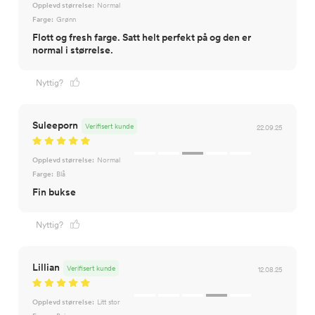
Opplevd størrelse:
Normal
Farge:
Grønn
Flott og fresh farge. Satt helt perfekt på og den er
normal i størrelse.
Nyttig?
Suleeporn
Verifisert kunde
22.09.25
Opplevd størrelse:
Normal
Farge:
Blå
Fin bukse
Nyttig?
Lillian
Verifisert kunde
12.08.25
Opplevd størrelse:
Litt stor