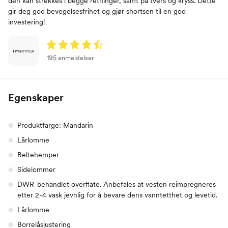
den kan strekkes i begge retninger, samt på tvers og kryss. Dette
gir deg god bevegelsesfrihet og gjør shortsen til en god
investering!
195 anmeldelser
Egenskaper
Produktfarge: Mandarin
Lårlomme
Beltehemper
Sidelommer
DWR-behandlet overflate. Anbefales at vesten reimpregneres
etter 2-4 vask jevnlig for å bevare dens vanntetthet og levetid.
Lårlomme
Borrelåsjustering