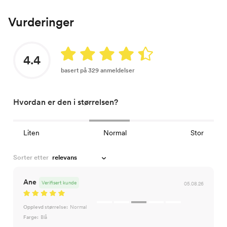
Vurderinger
4.4
basert på 329 anmeldelser
Hvordan er den i størrelsen?
Liten
Normal
Stor
Sorter etter
Ane
Verifisert kunde
05.08.26
Opplevd størrelse:
Normal
Farge:
Blå