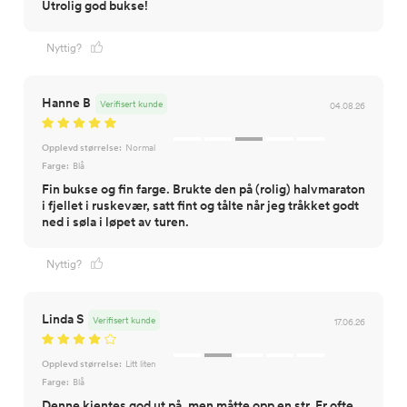
Utrolig god bukse!
Nyttig?
Hanne B
Verifisert kunde
04.08.26
Opplevd størrelse:
Normal
Farge:
Blå
Fin bukse og fin farge. Brukte den på (rolig) halvmaraton
i fjellet i ruskevær, satt fint og tålte når jeg tråkket godt
Nyttig?
Linda S
Verifisert kunde
17.06.26
Opplevd størrelse:
Litt liten
Farge:
Blå
Denne kjentes god ut på, men måtte opp en str. Er ofte