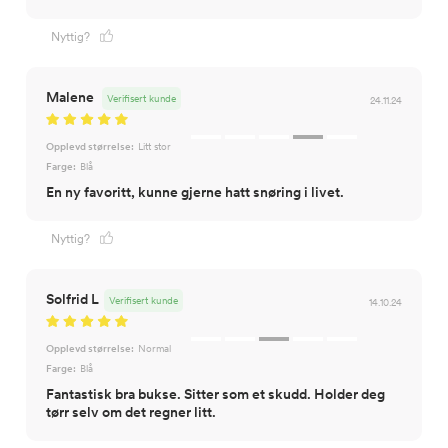
Nyttig?
Malene
Verifisert kunde
24.11.24
Opplevd størrelse:
Litt stor
Farge:
Blå
En ny favoritt, kunne gjerne hatt snøring i livet.
Nyttig?
Solfrid L
Verifisert kunde
14.10.24
Opplevd størrelse:
Normal
Farge:
Blå
Fantastisk bra bukse. Sitter som et skudd. Holder deg
tørr selv om det regner litt.