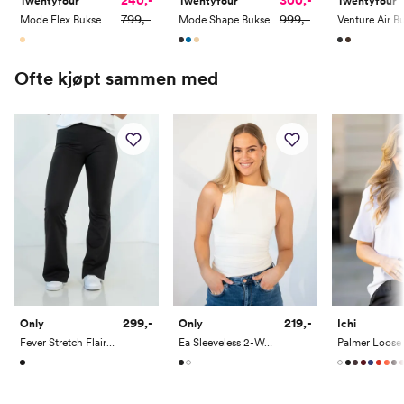
300,-
Twentyfour
Twentyfour
Twentyfour
799,-
999,-
Mode Flex Bukse
Venture Air B
Mode Shape Bukse
54
135-142
128-137
150-158
82-85
174-182
Ofte kjøpt sammen med
299,-
219,-
Only
Only
Ichi
Fever Stretch Flaired Pants
Ea Sleeveless 2-Ways Fit Top