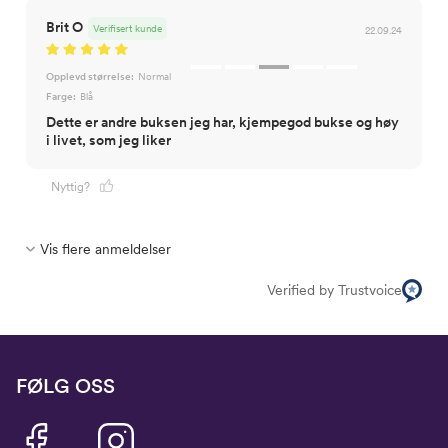
Brit O
Verifisert kunde
22.09.24
Opplevd størrelse:
Normal
Farge:
Blå
Dette er andre buksen jeg har, kjempegod bukse og høy
i livet, som jeg liker
Nyttig?
Vis flere anmeldelser
Verified by Trustvoice
FØLG OSS