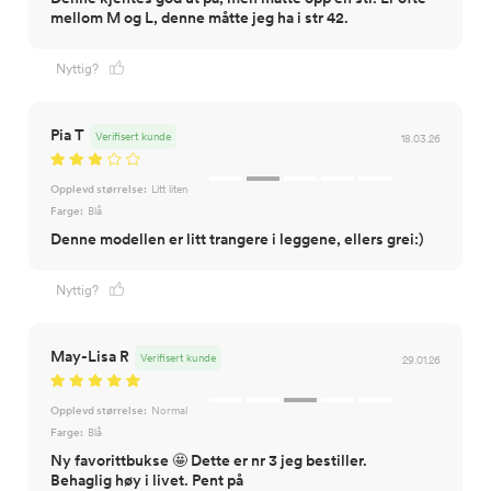
mellom M og L, denne måtte jeg ha i str 42.
Nyttig?
Pia T
Verifisert kunde
18.03.26
Opplevd størrelse:
Litt liten
Farge:
Blå
Denne modellen er litt trangere i leggene, ellers grei:)
Nyttig?
May-Lisa R
Verifisert kunde
29.01.26
Opplevd størrelse:
Normal
Farge:
Blå
Ny favorittbukse 🤩 Dette er nr 3 jeg bestiller.
Behaglig høy i livet. Pent på