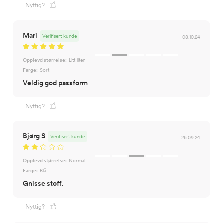
Nyttig?
Mari
Verifisert kunde
08.10.24
Opplevd størrelse:
Litt liten
Farge:
Sort
Veldig god passform
Nyttig?
Bjørg S
Verifisert kunde
26.09.24
Opplevd størrelse:
Normal
Farge:
Blå
Gnisse stoff.
Nyttig?