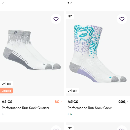
NY
Unisex
Outlet
Unisex
80,-
229,-
ASICS
ASICS
Performance Run Sock Quarter
Performance Run Sock Crew
NY