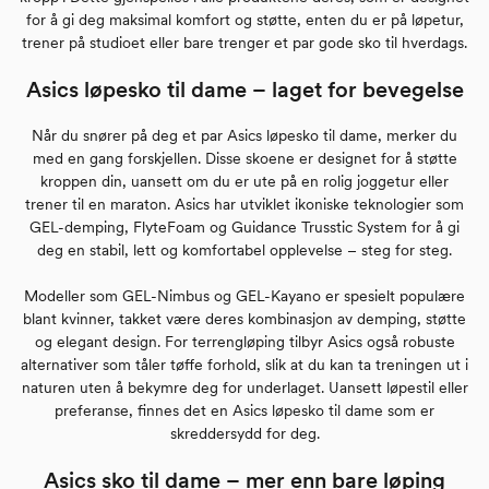
for å gi deg maksimal komfort og støtte, enten du er på løpetur,
trener på studioet eller bare trenger et par gode sko til hverdags.
Asics løpesko til dame – laget for bevegelse
Når du snører på deg et par Asics løpesko til dame, merker du
med en gang forskjellen. Disse skoene er designet for å støtte
kroppen din, uansett om du er ute på en rolig joggetur eller
trener til en maraton. Asics har utviklet ikoniske teknologier som
GEL-demping, FlyteFoam og Guidance Trusstic System for å gi
deg en stabil, lett og komfortabel opplevelse – steg for steg.
Modeller som GEL-Nimbus og GEL-Kayano er spesielt populære
blant kvinner, takket være deres kombinasjon av demping, støtte
og elegant design. For terrengløping tilbyr Asics også robuste
alternativer som tåler tøffe forhold, slik at du kan ta treningen ut i
naturen uten å bekymre deg for underlaget. Uansett løpestil eller
preferanse, finnes det en Asics løpesko til dame som er
skreddersydd for deg.
Asics sko til dame – mer enn bare løping