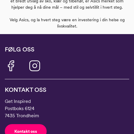
et bredt utvalg av sko, klær og tilbehør, er Asics merket som
hjelper deg å nå dine mål – med stil og selvtillit i hvert steg.
Velg Asics, og la hvert steg være en investering i din helse og
livskvalitet.
FØLG OSS
KONTAKT OSS
Get Inspired
Postboks 6124
7435 Trondheim
Kontakt oss