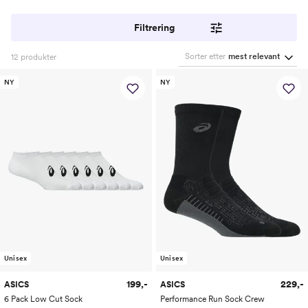
Filtrering
Sorter etter
mest relevant
12
produkter
NY
NY
Unisex
Unisex
199,-
229,-
ASICS
ASICS
6 Pack Low Cut Sock
Performance Run Sock Crew