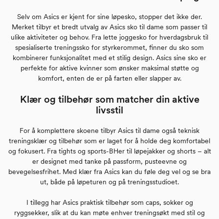
Selv om Asics er kjent for sine løpesko, stopper det ikke der.
Merket tilbyr et bredt utvalg av Asics sko til dame som passer til
ulike aktiviteter og behov. Fra lette joggesko for hverdagsbruk til
spesialiserte treningssko for styrkerommet, finner du sko som
kombinerer funksjonalitet med et stilig design. Asics sine sko er
perfekte for aktive kvinner som ønsker maksimal støtte og
komfort, enten de er på farten eller slapper av.
Klær og tilbehør som matcher din aktive
livsstil
For å komplettere skoene tilbyr Asics til dame også teknisk
treningsklær og tilbehør som er laget for å holde deg komfortabel
og fokusert. Fra tights og sports-BHer til løpejakker og shorts – alt
er designet med tanke på passform, pusteevne og
bevegelsesfrihet. Med klær fra Asics kan du føle deg vel og se bra
ut, både på løpeturen og på treningsstudioet.
I tillegg har Asics praktisk tilbehør som caps, sokker og
ryggsekker, slik at du kan møte enhver treningsøkt med stil og