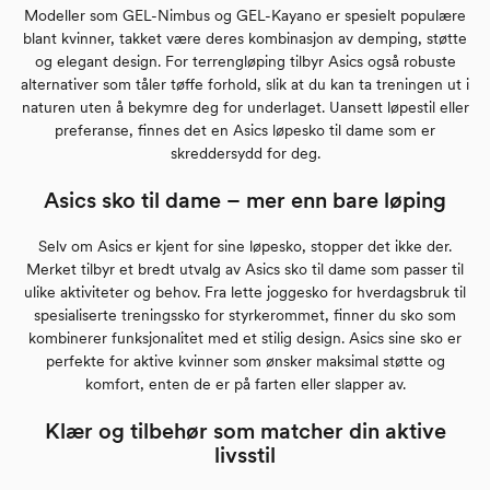
Modeller som GEL-Nimbus og GEL-Kayano er spesielt populære
blant kvinner, takket være deres kombinasjon av demping, støtte
og elegant design. For terrengløping tilbyr Asics også robuste
alternativer som tåler tøffe forhold, slik at du kan ta treningen ut i
naturen uten å bekymre deg for underlaget. Uansett løpestil eller
preferanse, finnes det en Asics løpesko til dame som er
skreddersydd for deg.
Asics sko til dame – mer enn bare løping
Selv om Asics er kjent for sine løpesko, stopper det ikke der.
Merket tilbyr et bredt utvalg av Asics sko til dame som passer til
ulike aktiviteter og behov. Fra lette joggesko for hverdagsbruk til
spesialiserte treningssko for styrkerommet, finner du sko som
kombinerer funksjonalitet med et stilig design. Asics sine sko er
perfekte for aktive kvinner som ønsker maksimal støtte og
komfort, enten de er på farten eller slapper av.
Klær og tilbehør som matcher din aktive
livsstil