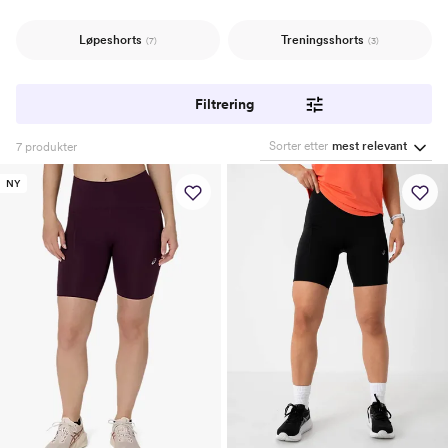
Løpeshorts
Treningsshorts
(7)
(3)
Filtrering
Sorter etter
mest relevant
7
produkter
NY