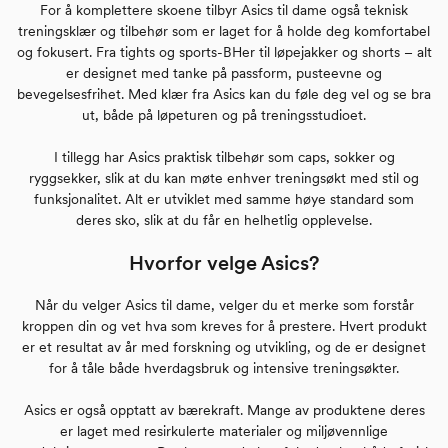
For å komplettere skoene tilbyr Asics til dame også teknisk
treningsklær og tilbehør som er laget for å holde deg komfortabel
og fokusert. Fra tights og sports-BHer til løpejakker og shorts – alt
er designet med tanke på passform, pusteevne og
bevegelsesfrihet. Med klær fra Asics kan du føle deg vel og se bra
ut, både på løpeturen og på treningsstudioet.
I tillegg har Asics praktisk tilbehør som caps, sokker og
ryggsekker, slik at du kan møte enhver treningsøkt med stil og
funksjonalitet. Alt er utviklet med samme høye standard som
deres sko, slik at du får en helhetlig opplevelse.
Hvorfor velge Asics?
Når du velger Asics til dame, velger du et merke som forstår
kroppen din og vet hva som kreves for å prestere. Hvert produkt
er et resultat av år med forskning og utvikling, og de er designet
for å tåle både hverdagsbruk og intensive treningsøkter.
Asics er også opptatt av bærekraft. Mange av produktene deres
er laget med resirkulerte materialer og miljøvennlige