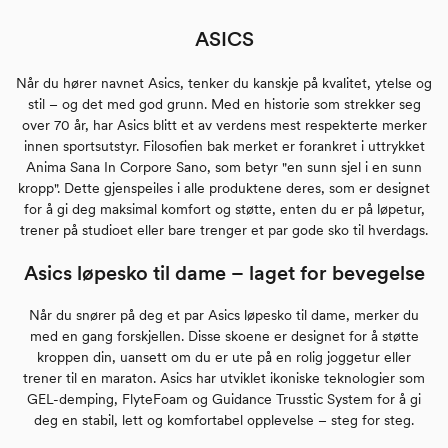
ASICS
Når du hører navnet Asics, tenker du kanskje på kvalitet, ytelse og
stil – og det med god grunn. Med en historie som strekker seg
over 70 år, har Asics blitt et av verdens mest respekterte merker
innen sportsutstyr. Filosofien bak merket er forankret i uttrykket
Anima Sana In Corpore Sano, som betyr "en sunn sjel i en sunn
kropp". Dette gjenspeiles i alle produktene deres, som er designet
for å gi deg maksimal komfort og støtte, enten du er på løpetur,
trener på studioet eller bare trenger et par gode sko til hverdags.
Asics løpesko til dame – laget for bevegelse
Når du snører på deg et par Asics løpesko til dame, merker du
med en gang forskjellen. Disse skoene er designet for å støtte
kroppen din, uansett om du er ute på en rolig joggetur eller
trener til en maraton. Asics har utviklet ikoniske teknologier som
GEL-demping, FlyteFoam og Guidance Trusstic System for å gi
deg en stabil, lett og komfortabel opplevelse – steg for steg.