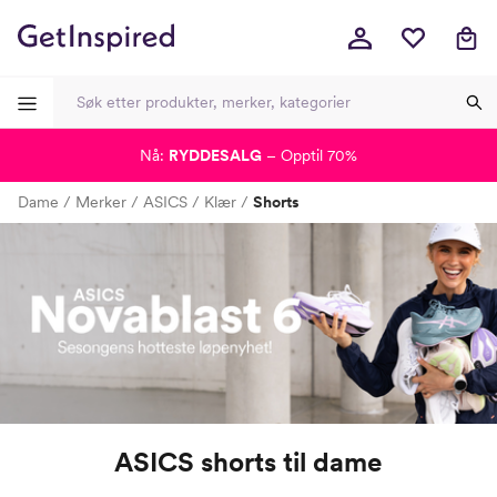
Nå:
RYDDESALG
– Opptil 70%
-
-
-
-
Dame
Merker
ASICS
Klær
Shorts
ASICS shorts til dame