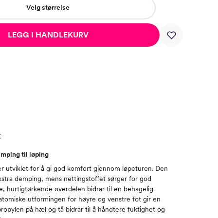
Velg størrelse
LEGG I HANDLEKURV
t
ping til løping
r utviklet for å gi god komfort gjennom løpeturen. Den
ekstra demping, mens nettingstoffet sørger for god
e, hurtigtørkende overdelen bidrar til en behagelig
tomiske utformingen for høyre og venstre fot gir en
ypropylen på hæl og tå bidrar til å håndtere fuktighet og