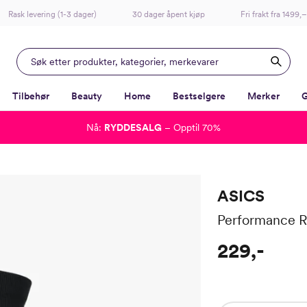
Rask levering (1-3 dager)
30 dager åpent kjøp
Fri frakt fra 1499,–
Tilbehør
Beauty
Home
Bestselgere
Merker
G
Nå:
RYDDESALG
– Opptil 70%
-
-
-
-
Lagt i kurven, utmerket valg!
Til kassen
ASICS
Performance 
229,-