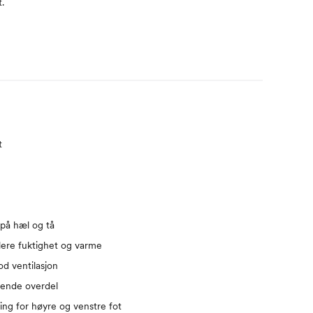
.
t
på hæl og tå
ollere fuktighet og varme
od ventilasjon
kende overdel
ng for høyre og venstre fot