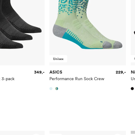
Unisex
349,-
ASICS
229,-
N
k 3-pack
Performance Run Sock Crew