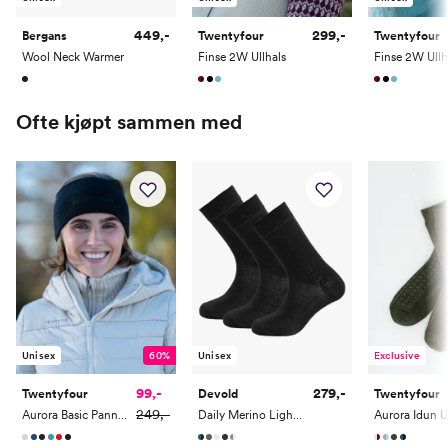
52
129-136
121-130
142-150
82-85
174-182
449,-
299,-
Bergans
Twentyfour
Twentyfour
Wool Neck Warmer
Finse 2W Ullhals
Finse 2W Ullh
54
135-142
128-137
150-158
82-85
174-182
Ofte kjøpt sammen med
Unisex
60%
Unisex
Exclusive
99,-
279,-
Twentyfour
Devold
Twentyfour
249,-
Aurora Basic Pannebånd
Daily Merino Light Sock 3 Pack