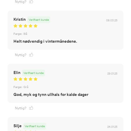
Nyttig?
Kristin
Verifisert kunde
08.03.25
Farge:
Blå
Helt nødvendig i vintermånedene.
Nyttig?
Elin
Verifisert kunde
29.01.25
Farge:
Grå
God, myk og tynn ullhals for kalde dager
Nyttig?
Silje
Verifisert kunde
24.01.25