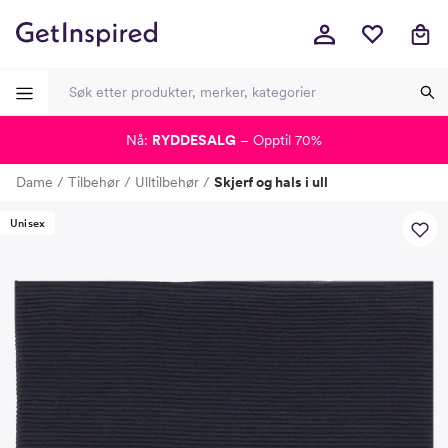
Nå:
RYDDESALG
– Opptil 70%
-
-
-
-
Dame
Tilbehør
Ulltilbehør
Skjerf og hals i ull
Lagt i kurven, utmerket valg!
Til kassen
Unisex