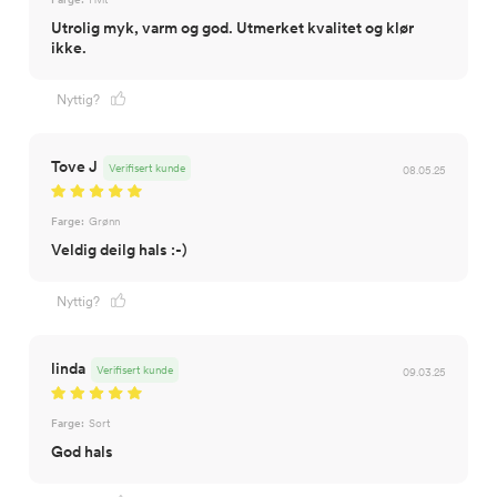
Utrolig myk, varm og god. Utmerket kvalitet og klør
ikke.
Nyttig?
Tove J
Verifisert kunde
08.05.25
Farge:
Grønn
Veldig deilg hals :-)
Nyttig?
linda
Verifisert kunde
09.03.25
Farge:
Sort
God hals