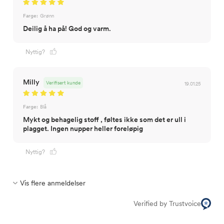
Farge:
Grønn
Deilig å ha på! God og varm.
Nyttig?
Milly
Verifisert kunde
19.01.25
Farge:
Blå
Mykt og behagelig stoff , føltes ikke som det er ull i
plagget. Ingen nupper heller foreløpig
Nyttig?
Vis flere anmeldelser
Verified by Trustvoice