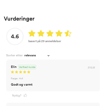
Vurderinger
4.6
basert på 29 anmeldelser
Sorter etter
Elin
Verifisert kunde
21.12.25
Farge:
Hvit
Godt og varmt
Nyttig?