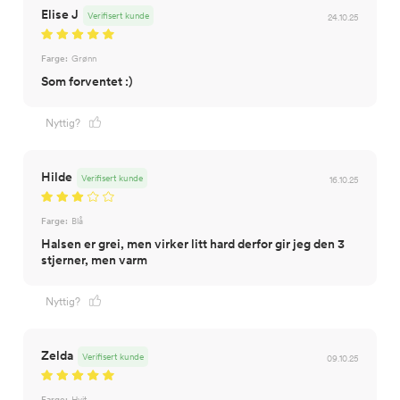
Elise J
Verifisert kunde
24.10.25
Farge:
Grønn
Som forventet :)
Nyttig?
Hilde
Verifisert kunde
16.10.25
Farge:
Blå
Halsen er grei, men virker litt hard derfor gir jeg den 3
stjerner, men varm
Nyttig?
Zelda
Verifisert kunde
09.10.25
Farge:
Hvit