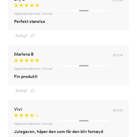
Opplevd størrelse:
Normal
Perfekt størelse
Nyttig?
Marlena B
15.01.24
Opplevd størrelse:
Normal
Fin produkt!
Nyttig?
Vivi
22.12.23
Opplevd størrelse:
Normal
Julegaven, håper den som får den blir fornøyd