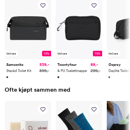
Unisex
10%
Unisex
70%
Unisex
539,-
89,-
Samsonite
Twentyfour
Osprey
599,-
299,-
Stackd Toilet Kit
& PU Toalettmappe
Daylite Toiletr
Ofte kjøpt sammen med