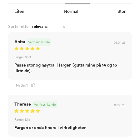
Liten
Normal
Stor
Sorter etter
Anita
Verifisert kunde
26.04.26
Farge:
Sort
Passe stor og nøytral i fargen (gutta mine på 14 og 16
likte de).
Nyttig?
Therese
Verifisert kunde
07.03.25
Farge:
Lilla
Fargen er enda finere i virkeligheten