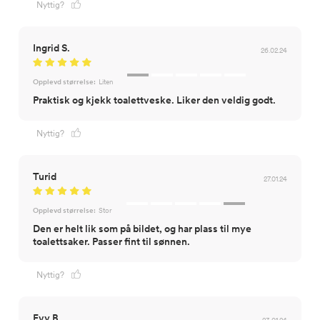
Nyttig?
Ingrid S.
26.02.24
Opplevd størrelse:
Liten
Praktisk og kjekk toalettveske. Liker den veldig godt.
Nyttig?
Turid
27.01.24
Opplevd størrelse:
Stor
Den er helt lik som på bildet, og har plass til mye
toalettsaker. Passer fint til sønnen.
Nyttig?
Evy B
23.01.24