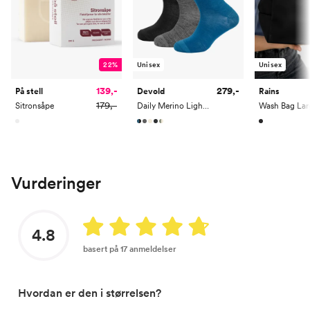
22%
Unisex
Unisex
139,-
279,-
På stell
Devold
Rains
179,-
Sitronsåpe
Daily Merino Light Sock 3 Pack
Wash Bag Lar
Vurderinger
4.8
basert på 17 anmeldelser
Hvordan er den i størrelsen?