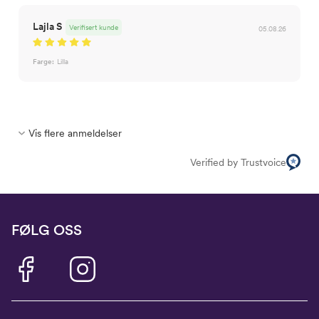
Lajla S
Verifisert kunde
05.08.26
Farge:
Lilla
Vis flere anmeldelser
Verified by Trustvoice
FØLG OSS