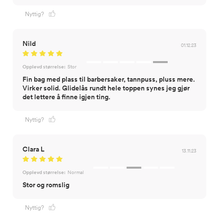
Nyttig?
Nild
01.12.23
Opplevd størrelse:
Stor
Fin bag med plass til barbersaker, tannpuss, pluss mere.
Virker solid. Glidelås rundt hele toppen synes jeg gjør
det lettere å finne igjen ting.
Nyttig?
Clara L
13.11.23
Opplevd størrelse:
Normal
Stor og romslig
Nyttig?