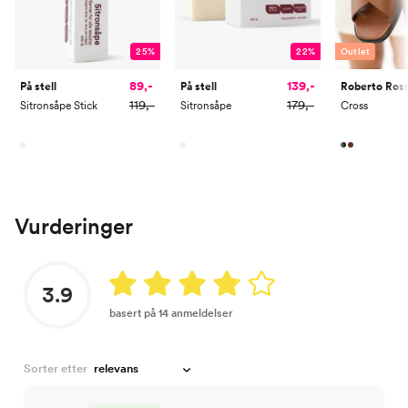
25%
22%
Outlet
89,-
139,-
På stell
På stell
Roberto Ros
119,-
179,-
Sitronsåpe Stick
Sitronsåpe
Cross
Vurderinger
3.9
basert på 14 anmeldelser
Sorter etter