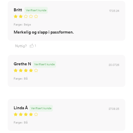
Britt
Verifisert kunde
17.05.24
Farge:
Beige
Merkelig og slapp i passformen.
1
Nyttig?
Grethe N
Verifisert kunde
20.07.26
Farge:
Blå
Linda Å
Verifisert kunde
27.08.25
Farge:
Blå