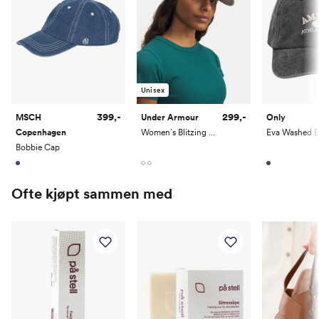
Unisex
399,-
299,-
MSCH
Under Armour
Only
Copenhagen
Women`s Blitzing Low Adjustable Hat
Bobbie Cap
Ofte kjøpt sammen med