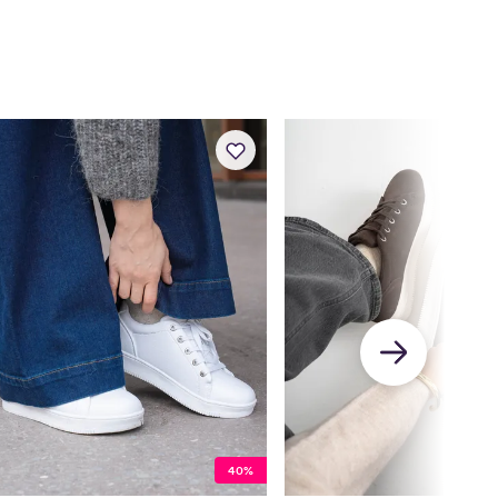
,4
22,9
23,3
23,7
24,1
24,5
25
25,4
25,8
26,2
26,7
40%