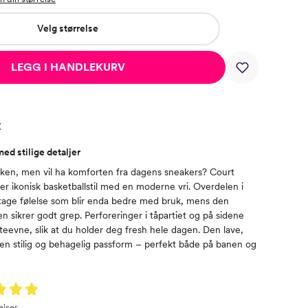
Velg størrelse
LEGG I HANDLEKURV
t
ed stilige detaljer
ooken, men vil ha komforten fra dagens sneakers? Court
r ikonisk basketballstil med en moderne vri. Overdelen i
ntage følelse som blir enda bedre med bruk, mens den
n sikrer godt grep. Perforeringer i tåpartiet og på sidene
teevne, slik at du holder deg fresh hele dagen. Den lave,
 en stilig og behagelig passform – perfekt både på banen og
elser