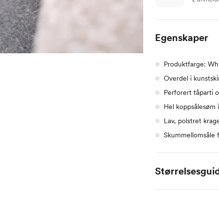
Egenskaper
Produktfarge: Wh
Overdel i kunstski
Perforert tåparti 
Hel koppsålesøm i
Lav, polstret kra
Skummellomsåle f
Størrelsesgui
Nike sko (EU)
36