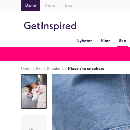
Dame
Herre
Barn
Nyheter
Klær
Sko
Dame
Sko
Sneakers
Klassiske sneakers