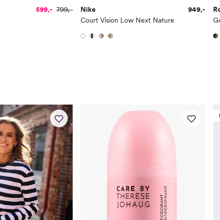
599,-
799,-
Nike
949,-
R
Court Vision Low Next Nature
G