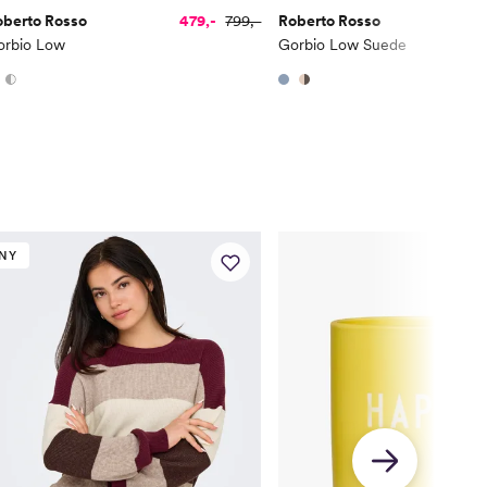
oberto Rosso
479,-
799,-
Roberto Rosso
2
orbio Low
Gorbio Low Suede
NY