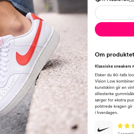
Om produkte
Klassiske sneakers m
Elsker du 80-talls l
Vision Low kombinere
kunstskinn gir en vi
slitesterke gummisåle
sørger for ekstra pus
polstrede kragen gir
i hverdagen.
2 anmeld