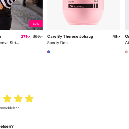
30%
e
279,-
399,-
Care By Therese Johaug
49,-
O
Essential Long Sleeve Striped Boxy Tee
Sporty Deo
 anmeldelser
relsen?