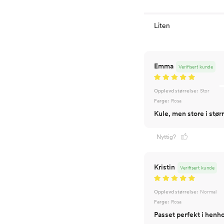
Liten
Emma
Verifisert kunde
Opplevd størrelse:
Stor
Farge:
Rosa
Kule, men store i stør
Nyttig?
Kristin
Verifisert kunde
Opplevd størrelse:
Normal
Farge:
Rosa
Passet perfekt i henho