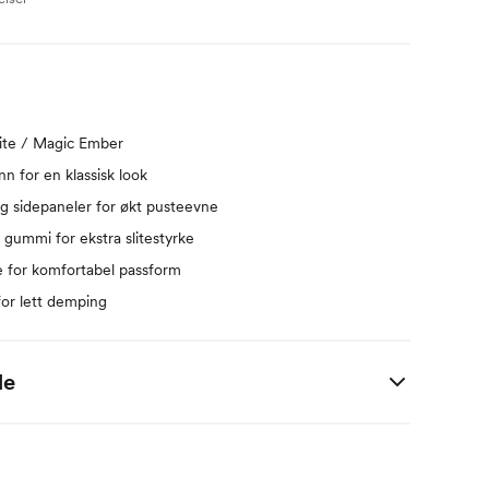
ite / Magic Ember
nn for en klassisk look
og sidepaneler for økt pusteevne
 gummi for ekstra slitestyrke
ge for komfortabel passform
or lett demping
de
36,5
37,5
38
38,5
39
40
40,5
41
42
42,5