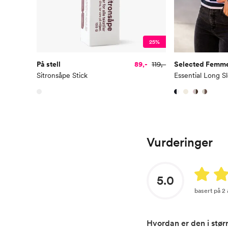
25%
På stell
89,-
119,-
Selected Femm
Sitronsåpe Stick
Vurderinger
5.0
basert på 2
Hvordan er den i stør