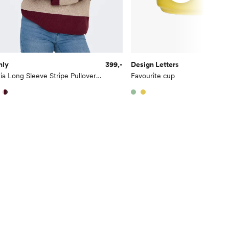
nly
399,-
Design Letters
1
Atia Long Sleeve Stripe Pullover Knit
Favourite cup