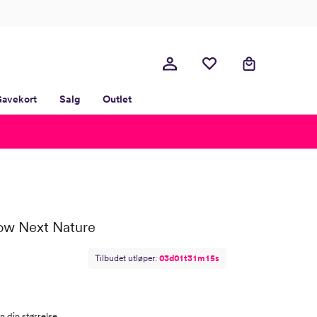
avekort
Salg
Outlet
Low Next Nature
Tilbudet utløper:
0
3
d
0
1
t
3
1
m
1
4
s