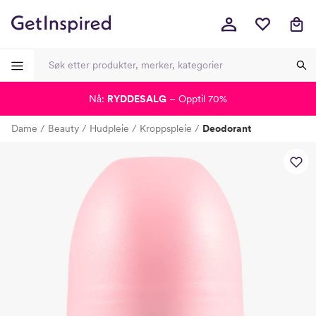
Nå:
RYDDESALG
– Opptil 70%
-
-
-
-
Dame
Beauty
Hudpleie
Kroppspleie
Deodorant
Lagt i kurven, utmerket valg!
Til kassen