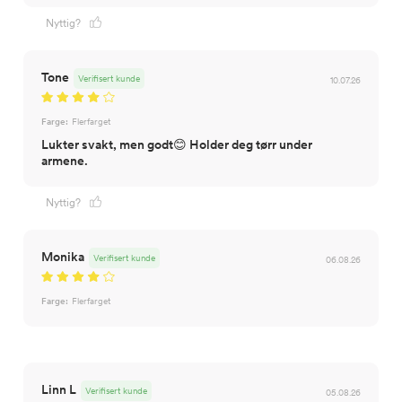
Nyttig?
Tone
Verifisert kunde
10.07.26
Farge:
Flerfarget
Lukter svakt, men godt😊 Holder deg tørr under
armene.
Nyttig?
Monika
Verifisert kunde
06.08.26
Farge:
Flerfarget
Linn L
Verifisert kunde
05.08.26