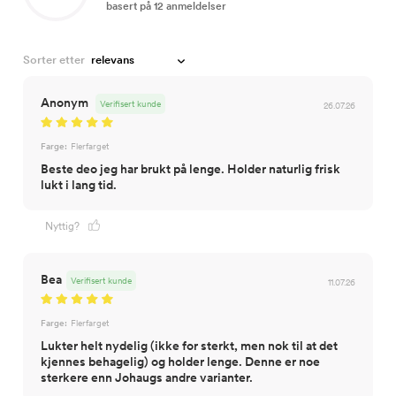
basert på 12 anmeldelser
Sorter etter
Anonym
Verifisert kunde
26.07.26
Farge:
Flerfarget
Beste deo jeg har brukt på lenge. Holder naturlig frisk
lukt i lang tid.
Nyttig?
Bea
Verifisert kunde
11.07.26
Farge:
Flerfarget
Lukter helt nydelig (ikke for sterkt, men nok til at det
kjennes behagelig) og holder lenge. Denne er noe
sterkere enn Johaugs andre varianter.