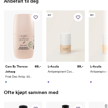
Anbefalt til deg
NY
NY
69,-
99,-
Care By Therese
L-Acuila
L-Acuila
Johaug
Antiperspirant Coconut Breeze 50ml
Frisk Deo Antip. 50ml
Ofte kjøpt sammen med