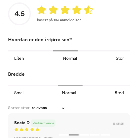
4.5
basert på 103 anmeldelser
Hvordan er den i størrelsen?
Liten
Normal
Stor
Bredde
Smal
Normal
Bred
Sorter etter
Beate D
Verifisert kunde
16.05.25
Opplevd størrelse:
Litt liten