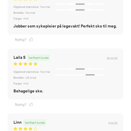
Opplevd størrelse:
Normal
Bredde:
Normal
Farge:
Hvit
Jobber som sykepleier på legevakt! Perfekt sko til meg.
Nyttig?
Laila S
Verifisert kunde
26.02.25
Opplevd størrelse:
Normal
Bredde:
Litt bred
Farge:
Hvit
Behagelige sko.
Nyttig?
Linn
Verifisert kunde
11.02.25