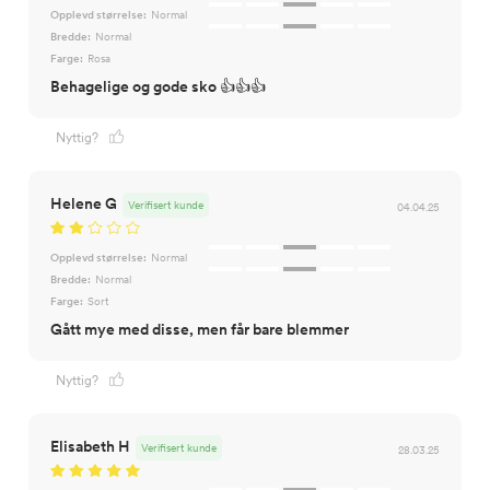
Opplevd størrelse:
Normal
Bredde:
Normal
Farge:
Rosa
Behagelige og gode sko 👍👍👍
Nyttig?
Helene G
Verifisert kunde
04.04.25
Opplevd størrelse:
Normal
Bredde:
Normal
Farge:
Sort
Gått mye med disse, men får bare blemmer
Nyttig?
Elisabeth H
Verifisert kunde
28.03.25