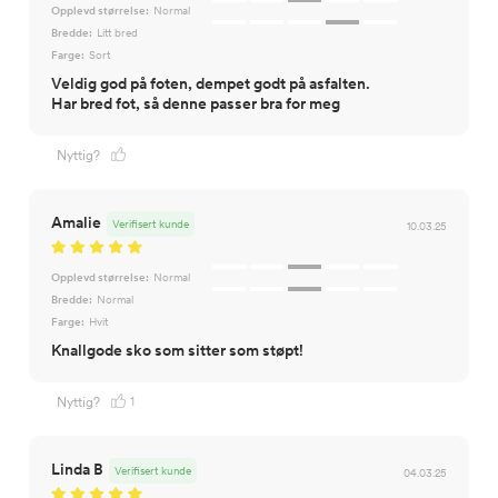
Opplevd størrelse:
Normal
Bredde:
Litt bred
Farge:
Sort
Veldig god på foten, dempet godt på asfalten.
Har bred fot, så denne passer bra for meg
Nyttig?
Amalie
Verifisert kunde
10.03.25
Opplevd størrelse:
Normal
Bredde:
Normal
Farge:
Hvit
Knallgode sko som sitter som støpt!
1
Nyttig?
Linda B
Verifisert kunde
04.03.25