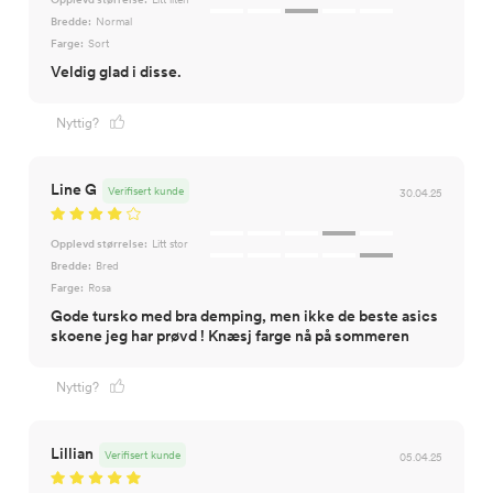
Bredde:
Normal
Farge:
Sort
Veldig glad i disse.
Nyttig?
Line G
Verifisert kunde
30.04.25
Opplevd størrelse:
Litt stor
Bredde:
Bred
Farge:
Rosa
Gode tursko med bra demping, men ikke de beste asics
skoene jeg har prøvd ! Knæsj farge nå på sommeren
Nyttig?
Lillian
Verifisert kunde
05.04.25