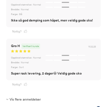
Opplevd størrelse:
Normal
Bredde:
Normal
Farge:
Blå
Ikke så god demping som håpet, men veldig gode sko!
Nyttig?
Gro H
Verifisert kunde
11.02.25
Opplevd størrelse:
Normal
Bredde:
Normal
Farge:
Sort
Super rask levering, 2 dager🤩 Veldig gode sko
Nyttig?
Vis flere anmeldelser