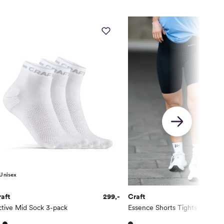
Unisex
aft
299,-
Craft
tive Mid Sock 3-pack
Essence Shorts Tights 3