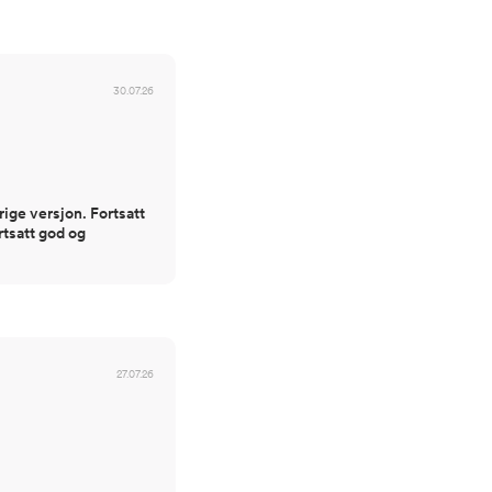
30.07.26
rige versjon. Fortsatt
rtsatt god og
27.07.26