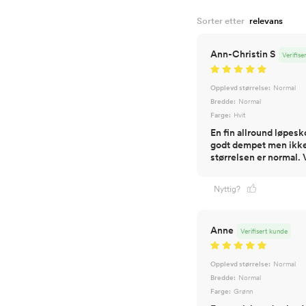
Sorter etter
Ann-Christin S
Verifise
Opplevd størrelse:
Normal
Bredde:
Normal
Farge:
Hvit
En fin allround løpesko
godt dempet men ikke l
størrelsen er normal. V
Nyttig?
Anne
Verifisert kunde
Opplevd størrelse:
Normal
Bredde:
Normal
Farge:
Grønn