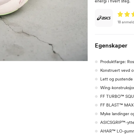
energi i hvert steg.
18 anmeld
Egenskaper
Produktfarge: Ros
Konstruert vevd o
Lett og pustende 
Wing-konstruksjon
FF TURBO™ SQUAR
FF BLAST™ MAX
Myke landinger og
ASICSGRIP™-ytter
AHAR™ LO-gummi i 