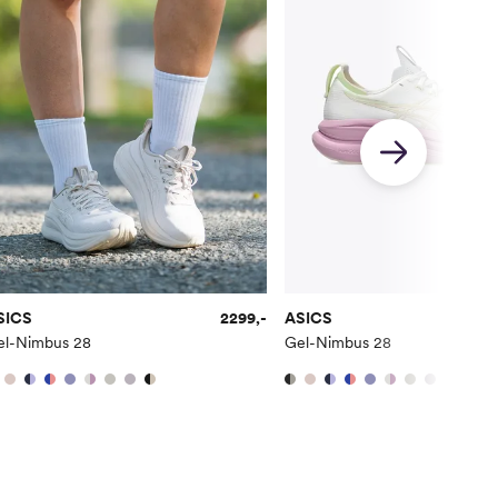
9
7
9.5
7.5
10
8
10.5
8.5
 noe mindre i størrelsen enn mange andre merker.
re å gå 0.5-1 størrelse opp.
SICS
2299,-
ASICS
el-Nimbus 28
Gel-Nimbus 28