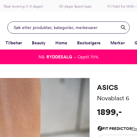
Rask levering (1-3 dager)
30 dager åpent kjøp
Fri frakt fra 1499,–
Tilbehør
Beauty
Home
Bestselgere
Merker
G
Nå:
RYDDESALG
– Opptil 70%
-
-
-
-
Lagt i kurven, utmerket valg!
Til kassen
ASICS
Novablast 6
1899,-