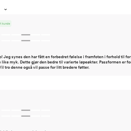
rt kunde
! Jeg synes den har fått en forbedret følelse i framfoten i forhold til for
ike myk. Dette gjør den bedre til varierte løpeøkter. Passformen er fo
il tro denne også vil passe for litt bredere føtter.