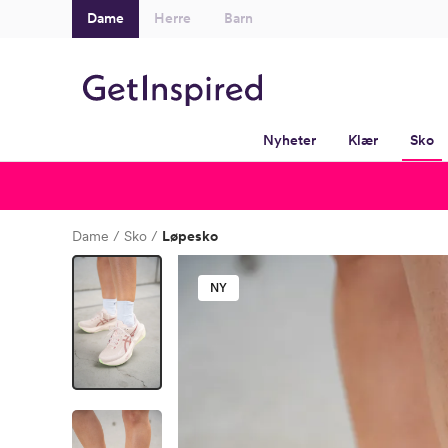
Dame
Herre
Barn
Nyheter
Klær
Sko
Dame
Sko
Løpesko
NY