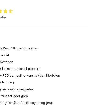
elser
e Dust / Illuminate Yellow
verdel
materiale
 i pløsen for stabil passform
ED trampoline-konstruksjon i forfoten
-demping
 responsiv energiretur
såle for godt grep
yttersålen for slitestyrke og grep