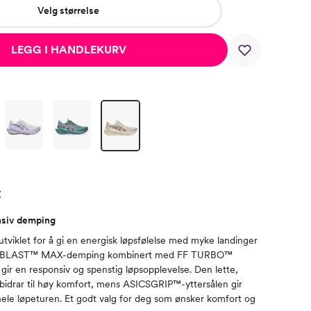
Velg størrelse
LEGG I HANDLEKURV
t
nsiv demping
iklet for å gi en energisk løpsfølelse med myke landinger
 FF BLAST™ MAX-demping kombinert med FF TURBO™
ir en responsiv og spenstig løpsopplevelse. Den lette,
bidrar til høy komfort, mens ASICSGRIP™-yttersålen gir
ele løpeturen. Et godt valg for deg som ønsker komfort og