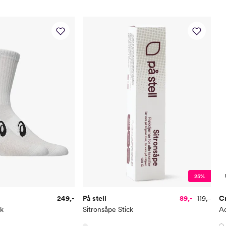
25%
249,-
På stell
89,-
119,-
Cr
ck
Sitronsåpe Stick
Ac