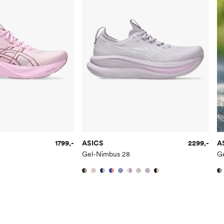
40.5
25.75
41.5
26
42
26.5
42.5
27
Asics oppleves som
Vi anbefaler å vurde
1799,-
ASICS
2299,-
A
Gel-Nimbus 28
G