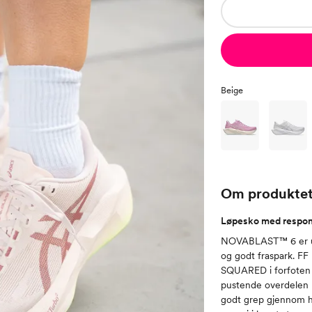
Beige
Om produkte
Løpesko med respo
NOVABLAST™ 6 er utv
og godt fraspark.
SQUARED i forfoten g
pustende overdelen 
godt grep gjennom h