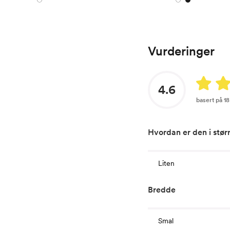
Vurderinger
4.6
basert på 1
Hvordan er den i stør
Liten
Bredde
Smal