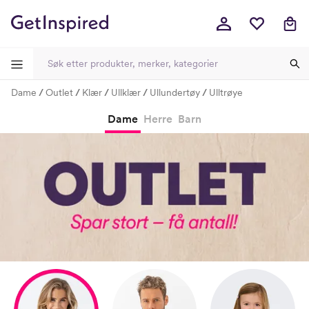
Dame
Outlet
Klær
Ullklær
Ullundertøy
Ulltrøye
-
-
-
-
Dame
Herre
Barn