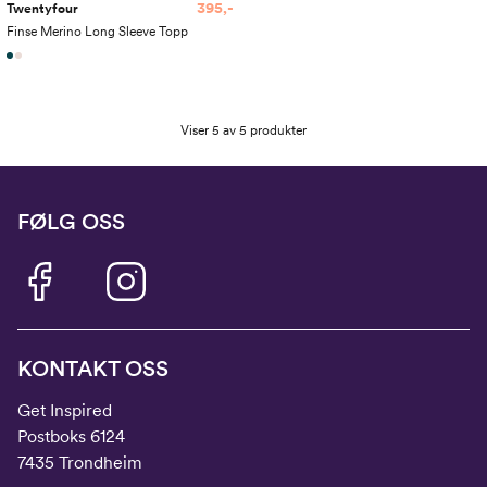
395,-
Twentyfour
Finse Merino Long Sleeve Topp
Viser 5 av 5 produkter
FØLG OSS
KONTAKT OSS
Get Inspired
Postboks 6124
7435 Trondheim