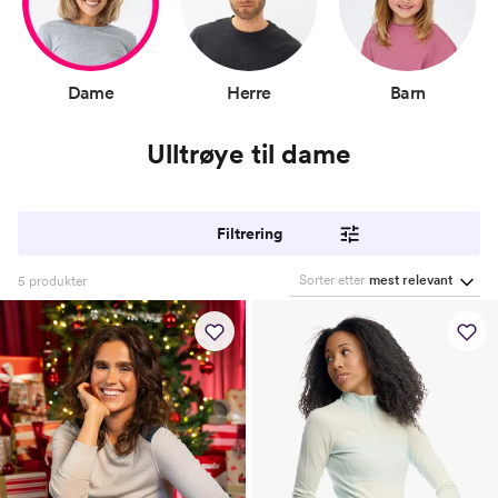
Dame
Herre
Barn
Ulltrøye til dame
Filtrering
Sorter etter
mest relevant
5
produkter