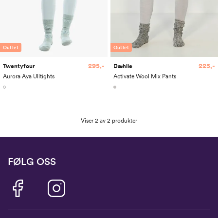
Outlet
Outlet
295,-
225,-
Twentyfour
Dæhlie
Aurora Aya Ulltights
Activate Wool Mix Pants
Viser 2 av 2 produkter
FØLG OSS