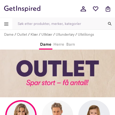
Dame
Outlet
Klær
Ullklær
Ullundertøy
Ullstilongs
-
-
-
-
Dame
Herre
Barn