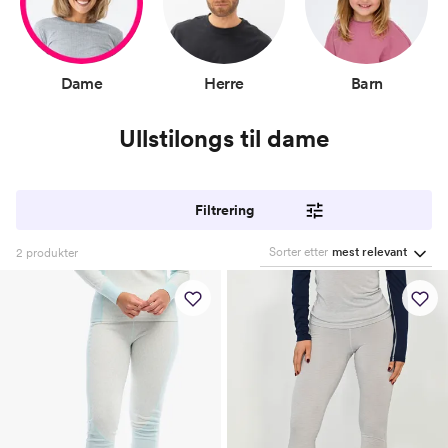
Dame
Herre
Barn
Ullstilongs til dame
Filtrering
Sorter etter
mest relevant
2
produkter