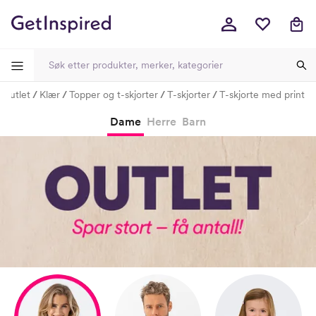
Outlet
Klær
Topper og t-skjorter
T-skjorter
T-skjorte med print
-
-
-
-
Dame
Herre
Barn