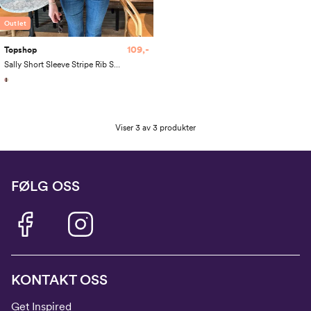
Outlet
109,-
Topshop
Sally Short Sleeve Stripe Rib Short Tee
Viser 3 av 3 produkter
FØLG OSS
KONTAKT OSS
Get Inspired