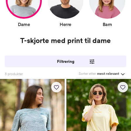
Dame
Herre
Barn
T-skjorte med print til dame
Filtrering
Sorter etter
mest relevant
3
produkter