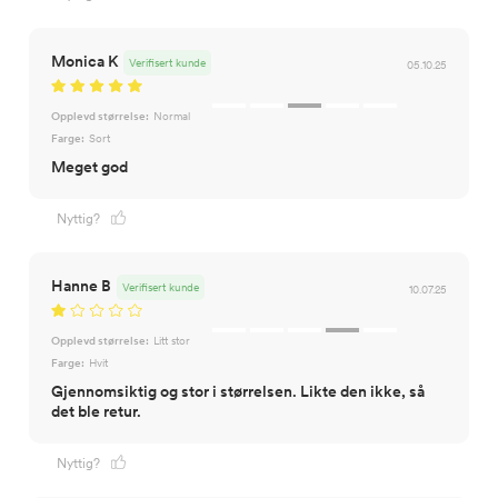
Monica K
Verifisert kunde
05.10.25
Opplevd størrelse:
Normal
Farge:
Sort
Nyttig?
Hanne B
Verifisert kunde
10.07.25
Opplevd størrelse:
Litt stor
Farge:
Hvit
Gjennomsiktig og stor i størrelsen. Likte den ikke, så
det ble retur.
Nyttig?