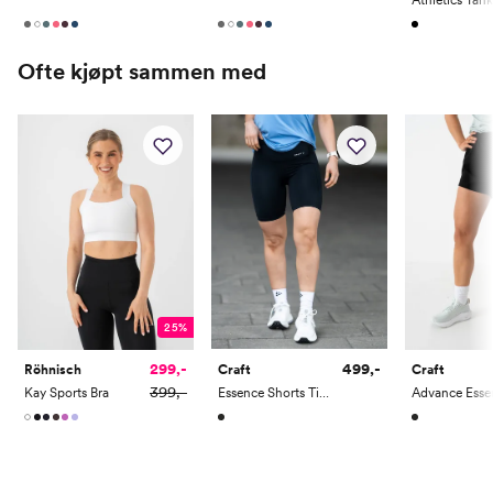
Ofte kjøpt sammen med
25%
499,-
299,-
Craft
Röhnisch
Craft
399,-
Essence Shorts Tights 3
Kay Sports Bra