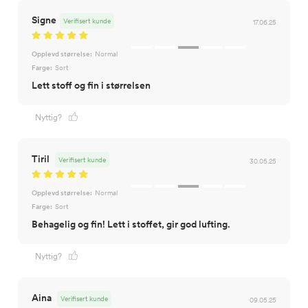
Signe
Verifisert kunde
17.06.25
Opplevd størrelse:
Normal
Farge:
Sort
Lett stoff og fin i størrelsen
Nyttig?
Tiril
Verifisert kunde
30.05.25
Opplevd størrelse:
Normal
Farge:
Sort
Behagelig og fin! Lett i stoffet, gir god lufting.
Nyttig?
Aina
Verifisert kunde
09.05.25