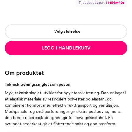
Tilbudet utløper:
1
1
t
5
4
m
3
9
s
Velg størrelse
LEGG I HANDLEKURV
Om produktet
Teknisk treningssinglet som puster
Myk, teknisk singlet utviklet for høyintensiv trening. Den er laget i
et elastisk materiale av resirkulert polyester og elastan, og
kombinerer komfort med effektiv fukttransport og ventilasjon.
Meshpaneler og små perforeringer gir ekstra pusteevne, mens
den brede racerback-designen gir full bevegelsesfrihet. En
avrundet nederkant gir et flatterende snitt og god passform.