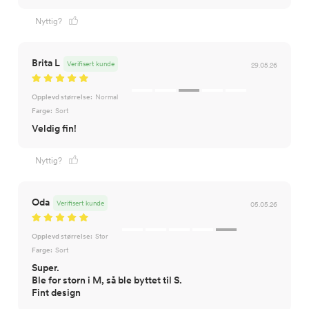
Nyttig?
Brita L
Verifisert kunde
29.05.26
Opplevd størrelse:
Normal
Farge:
Sort
Veldig fin!
Nyttig?
Oda
Verifisert kunde
05.05.26
Opplevd størrelse:
Stor
Farge:
Sort
Super.
Ble for storn i M, så ble byttet til S.
Fint design