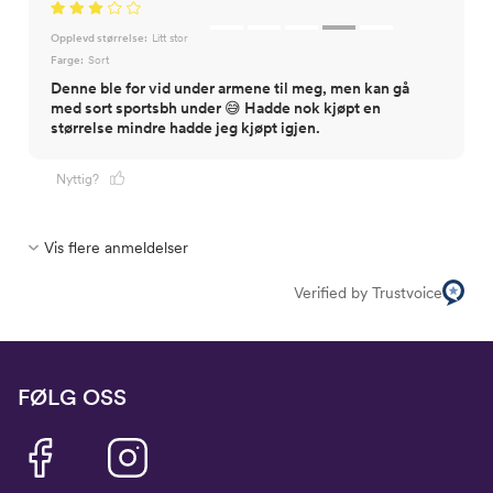
Opplevd størrelse:
Litt stor
Farge:
Sort
Denne ble for vid under armene til meg, men kan gå
med sort sportsbh under 😅 Hadde nok kjøpt en
størrelse mindre hadde jeg kjøpt igjen.
Nyttig?
Vis flere anmeldelser
Verified by Trustvoice
FØLG OSS