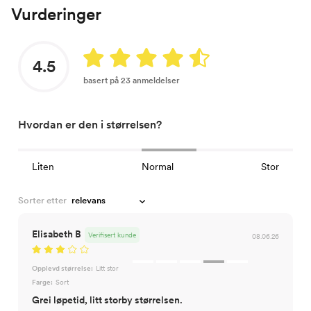
Vurderinger
4.5
basert på 23 anmeldelser
Hvordan er den i størrelsen?
Liten
Normal
Stor
Sorter etter
Elisabeth B
Verifisert kunde
08.06.26
Opplevd størrelse:
Litt stor
Farge:
Sort
Grei løpetid, litt storby størrelsen.