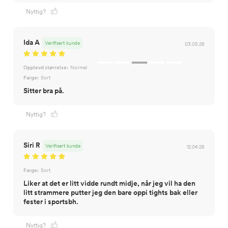
Nyttig?
Ida A
Verifisert kunde
03.05.26
Opplevd størrelse:
Normal
Farge:
Sort
Sitter bra på.
Nyttig?
Siri R
Verifisert kunde
12.04.26
Farge:
Sort
Liker at det er litt vidde rundt midje, når jeg vil ha den
litt strammere putter jeg den bare oppi tights bak eller
fester i sportsbh.
Nyttig?