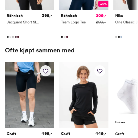
30%
399,-
209,-
Röhnisch
Röhnisch
Nike
299,-
Jacquard Short Sleeve Top
Team Logo Tee
Ofte kjøpt sammen med
Unisex
499,-
449,-
Craft
Craft
Craft