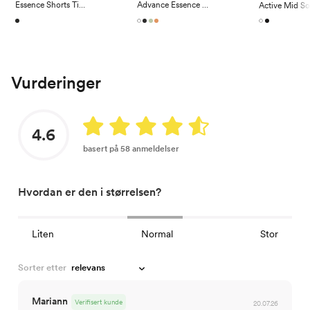
Essence Shorts Tights 3
Advance Essence Long Sleeve Tee 2
Vurderinger
4.6
basert på 58 anmeldelser
Hvordan er den i størrelsen?
Liten
Normal
Stor
Sorter etter
Mariann
Verifisert kunde
20.07.26