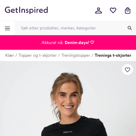
Akkurat nå:
Denim days! 🤍
-
-
-
-
e
Klær
Topper og t-skjorter
Treningstopper
Trenings t-skjorter
Lagt i kurven, utmerket valg!
Til kassen