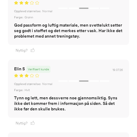
Opplevd størrelse:
Normal
Farge:
Grønn
God passform og luftig materiale, men svettelukt setter
seg godt i stoffet og det merkes etter vask. Har ikke det
problemet med annet treningstøy.
Nyttig?
Elin S
Verifisert kunde
19.07.26
Opplevd størrelse:
Normal
Farge:
Hvit
Tynn og lett, men dessverre noe gjennomsiktig. Syns
ikke det kommer frem i informasjon på siden. Så det
ikke før den skulle brukes.
Nyttig?