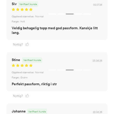
Siv
Verifisert kunde
02.07.26
Opplevd størrelse:
Normal
Farge:
Hvit
Veldig behagelig topp med god passform. Kanskje litt
lang.
Nyttig?
Stine
Verifisert kunde
23.06.26
Opplevd størrelse:
Normal
Farge:
Grønn
Perfekt passform, riktig i str
Nyttig?
Johanne
Verifisert kunde
22.06.26