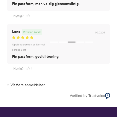
Fin passform, men veldig gjennomsiktig.
Nyttig?
Lene
Verifisert kunde
09.02.26
Opplevd størrelse:
Normal
Farge:
Sort
Fin passform, god til trening
1
Nyttig?
Vis flere anmeldelser
Verified by Trustvoice