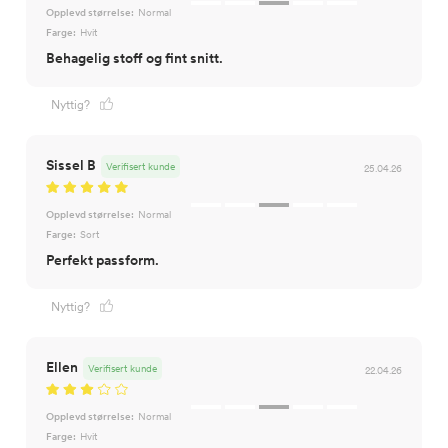
Opplevd størrelse:
Normal
Farge:
Hvit
Behagelig stoff og fint snitt.
Nyttig?
Sissel B
Verifisert kunde
25.04.26
Opplevd størrelse:
Normal
Farge:
Sort
Perfekt passform.
Nyttig?
Ellen
Verifisert kunde
22.04.26
Opplevd størrelse:
Normal
Farge:
Hvit