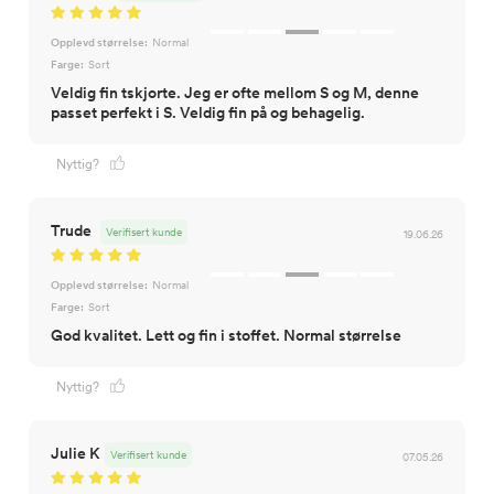
Opplevd størrelse:
Normal
Farge:
Sort
Veldig fin tskjorte. Jeg er ofte mellom S og M, denne
passet perfekt i S. Veldig fin på og behagelig.
Nyttig?
Trude
Verifisert kunde
19.06.26
Opplevd størrelse:
Normal
Farge:
Sort
God kvalitet. Lett og fin i stoffet. Normal størrelse
Nyttig?
Julie K
Verifisert kunde
07.05.26