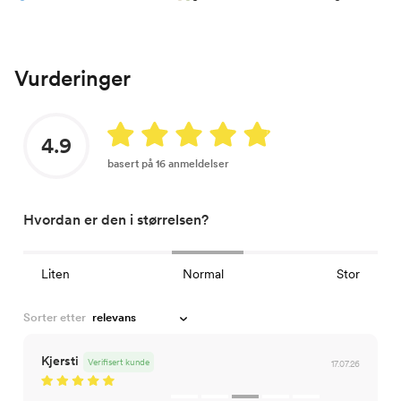
Vurderinger
4.9
basert på 16 anmeldelser
Hvordan er den i størrelsen?
Liten
Normal
Stor
Sorter etter
Kjersti
Verifisert kunde
17.07.26