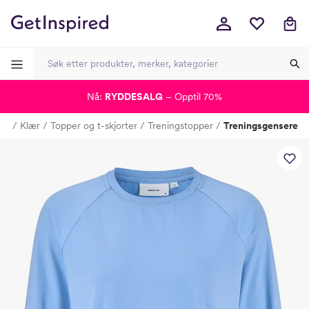
Nå:
RYDDESALG
– Opptil 70%
-
-
-
-
me
Klær
Topper og t-skjorter
Treningstopper
Treningsgensere
Lagt i kurven, utmerket valg!
Til kassen