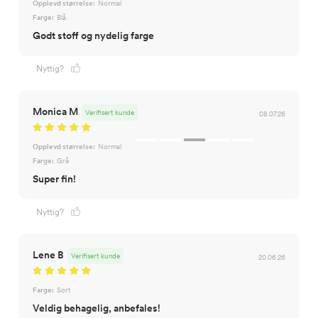
Opplevd størrelse:
Normal
Farge:
Blå
Godt stoff og nydelig farge
Nyttig?
Monica M
Verifisert kunde
08.07.26
Opplevd størrelse:
Normal
Farge:
Grå
Super fin!
Nyttig?
Lene B
Verifisert kunde
20.06.26
Farge:
Sort
Veldig behagelig, anbefales!