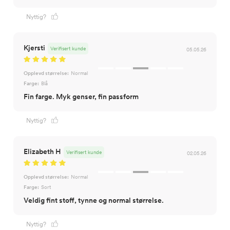
Nyttig?
Kjersti
Verifisert kunde
05.05.26
Opplevd størrelse:
Normal
Farge:
Blå
Fin farge. Myk genser, fin passform
Nyttig?
Elizabeth H
Verifisert kunde
02.05.26
Opplevd størrelse:
Normal
Farge:
Sort
Nyttig?