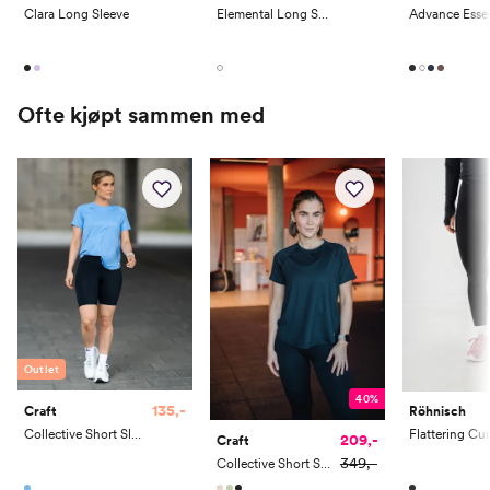
Elemental Long Sleeve 2.0
Clara Long Sleeve
Ofte kjøpt sammen med
Outlet
40%
135,-
Craft
Röhnisch
Collective Short Sleeve Tee
209,-
Craft
349,-
Collective Short Sleeve Tee