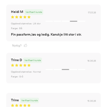
Heidi M
Verifisert kunde
17.03.26
Opplevd størrelse:
Litt stor
Farge:
Blå
Fin passform,løs og ledig. Kanskje litt stor i str.
Nyttig?
Trine D
Verifisert kunde
16.06.26
Opplevd størrelse:
Normal
Farge:
Grå
Trine
Verifisert kunde
15.06.26