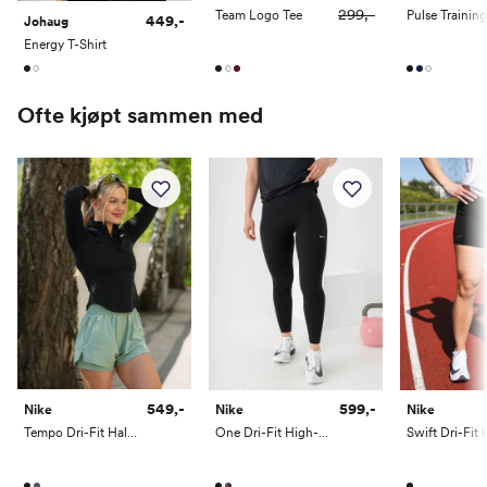
299,-
Team Logo Tee
449,-
Johaug
Energy T-Shirt
Ofte kjøpt sammen med
549,-
599,-
Nike
Nike
Nike
Tempo Dri-Fit Half-Zip Running Top
One Dri-Fit High-Waisted Full-Lenght Leggings Useam