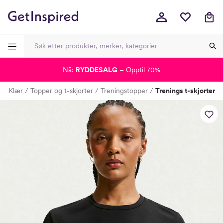
Nå:
RYDDESALG
– Opptil 70%
-
-
-
-
e
Klær
Topper og t-skjorter
Treningstopper
Trenings t-skjorter
Lagt i kurven, utmerket valg!
Til kassen