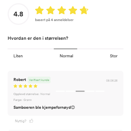
4.8
basert på 4 anmeldelser
Hvordan er den i størrelsen?
Liten
Normal
Stor
Robert
Verifisert kunde
08.06.26
Opplevd størrelse:
Normal
Farge:
Grønn
Samboeren ble kjempefornøyd😊
Nyttig?