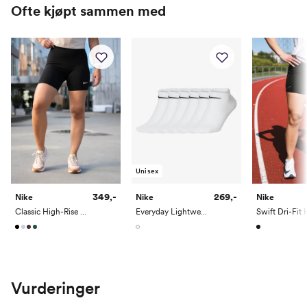
Ofte kjøpt sammen med
Unisex
349,-
269,-
Nike
Nike
Nike
Classic High-Rise 8" Shorts
Everyday Lightweight Training No-Show Socks 6pk
Vurderinger