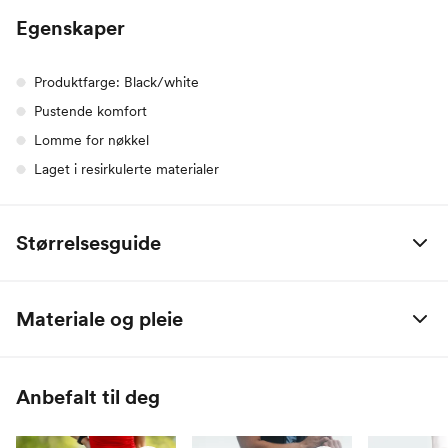
Egenskaper
Produktfarge: Black/white
Pustende komfort
Lomme for nøkkel
Laget i resirkulerte materialer
Størrelsesguide
adidas
XS
S
M
L
XL
Materiale og pleie
Bryst
75
80
85
90
95
Skall: Enkeltvevet av 100% Resirkulert Polyester
Midje
65
70
75
80
85
Anbefalt til deg
Hofte
93
98
103
108
113
Innersøm
78
78.5
79
79.5
80