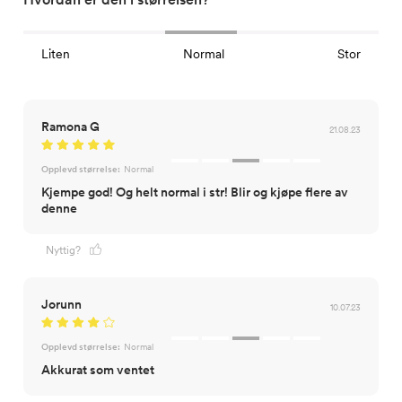
Liten
Normal
Stor
Ramona G
21.08.23
Opplevd størrelse:
Normal
Kjempe god! Og helt normal i str! Blir og kjøpe flere av
denne
Nyttig?
Jorunn
10.07.23
Opplevd størrelse:
Normal
Akkurat som ventet