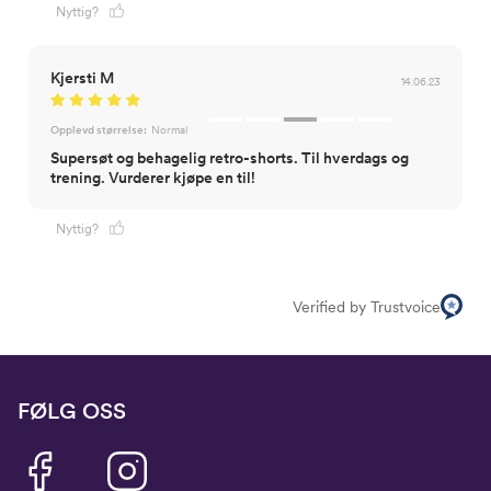
Nyttig?
Kjersti M
14.06.23
Opplevd størrelse:
Normal
Supersøt og behagelig retro-shorts. Til hverdags og
trening. Vurderer kjøpe en til!
Nyttig?
Verified by Trustvoice
FØLG OSS