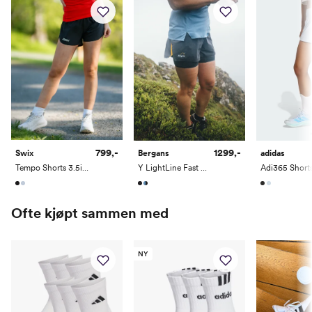
799,-
1299,-
Swix
Bergans
adidas
Tempo Shorts 3.5inch W
Y LightLine Fast 5" Shorts Women
Adi365 Short
Ofte kjøpt sammen med
NY