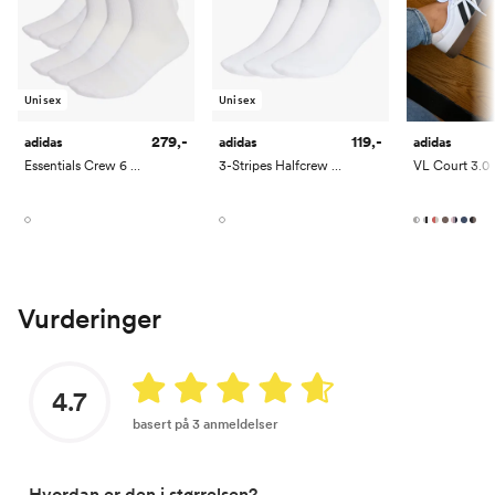
Unisex
Unisex
279,-
119,-
adidas
adidas
adidas
Essentials Crew 6 Pack
3-Stripes Halfcrew 3 Pack
VL Court 3.0
Vurderinger
4.7
basert på 3 anmeldelser
Hvordan er den i størrelsen?