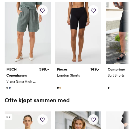
Innersøm
80
80
80
80
80
599,-
149,-
MSCH
Pieces
Comprimé
Copenhagen
London Shorts
Suit Shorts
Viana Ginia High Waist Shorts
Ofte kjøpt sammen med
NY