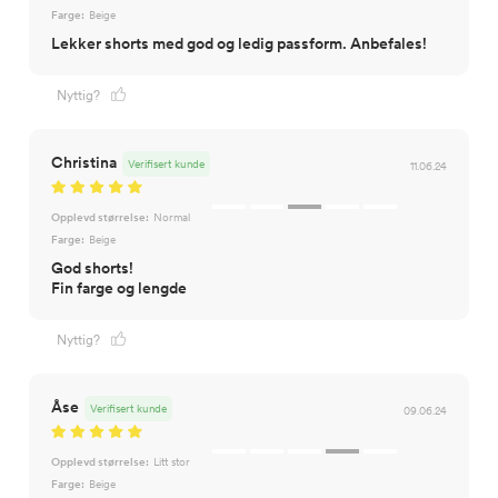
Farge:
Beige
Lekker shorts med god og ledig passform. Anbefales!
Nyttig?
Christina
Verifisert kunde
11.06.24
Opplevd størrelse:
Normal
Farge:
Beige
God shorts!
Fin farge og lengde
Nyttig?
Åse
Verifisert kunde
09.06.24
Opplevd størrelse:
Litt stor
Farge:
Beige