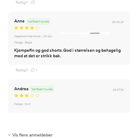
Nyttig?
Anne
Verifisert kunde
06.05.24
Opplevd størrelse:
Litt stor
Farge:
Beige
Kjempefin og god shorts.God i størrelsen og behagelig
med at det er strikk bak.
1
Nyttig?
Andrea
Verifisert kunde
24.07.24
Farge:
Sort
Vis flere anmeldelser