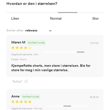
Hvordan er den i størrelsen?
Liten
Normal
Stor
Sorter etter
Maren M
Verifisert kunde
31.07.24
Opplevd størrelse:
Stor
Farge:
Grønn
Kjempeflotte shorts, men store i størrelsen. Ble for
store for meg i min vanlige størrelse.
Nyttig?
Anne
Verifisert kunde
18.06.24
Opplevd størrelse:
Normal