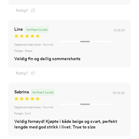
Nyttig?
Line
Verifisert kunde
01.06.24
Opplevd størrelse:
Normal
Farge:
Beige
Veldig fin og deilig sommershorts
Nyttig?
Sabrina
Verifisert kunde
30.05.24
Opplevd størrelse:
Normal
Farge:
Sort
Veldig fornøyd! Kjøpte i både beige og svart, perfekt
lengde med god strikk i livet. True to size