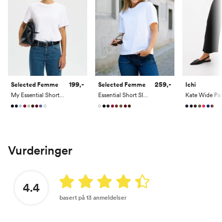
199,-
259,-
Selected Femme
Selected Femme
Ichi
My Essential Short Sleeve O-Neck Tee
Essential Short Sleeve Boxy Tee
Kate Wide Pa
Vurderinger
4.4
basert på 13 anmeldelser