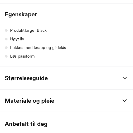
Egenskaper
Produktfarge: Black
Høyt liv
Lukkes med knapp og glidelås
Løs passform
Størrelsesguide
MSCH
XS
S
M
L
XL
Materiale og pleie
Bryst
84
88
92
96
100
55% Lin / 45% Viskose
Midje
68
72
76
80
84
Anbefalt til deg
Hofte
92
96
100
104
108