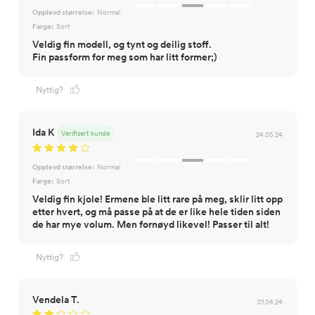
Opplevd størrelse:
Normal
Farge:
Sort
Veldig fin modell, og tynt og deilig stoff.
Fin passform for meg som har litt former;)
Nyttig?
Ida K
Verifisert kunde
24.05.24
Opplevd størrelse:
Normal
Farge:
Sort
Veldig fin kjole! Ermene ble litt rare på meg, sklir litt opp
etter hvert, og må passe på at de er like hele tiden siden
de har mye volum. Men fornøyd likevel! Passer til alt!
Nyttig?
Vendela T.
01.04.24