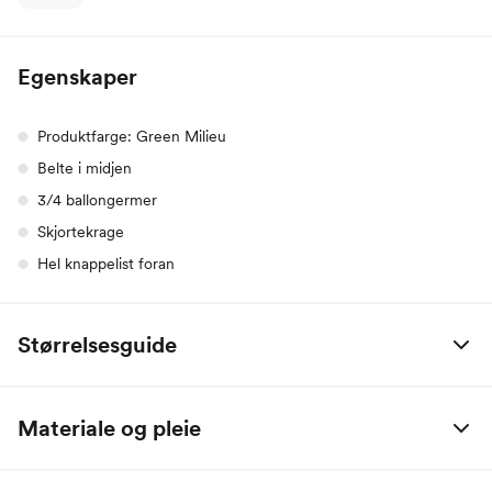
Egenskaper
Produktfarge: Green Milieu
Belte i midjen
3/4 ballongermer
Skjortekrage
Hel knappelist foran
Størrelsesguide
MSCH
XS
S
M
L
XL
Materiale og pleie
Bryst
84
88
92
96
100
58% Bomull / 42% Tencel
Midje
68
72
76
80
84