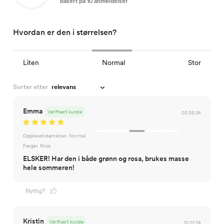
basert på 10 anmeldelser
Hvordan er den i størrelsen?
Liten
Normal
Stor
Sorter etter
Emma
Verifisert kunde
03.09.24
Opplevd størrelse:
Normal
Farge:
Rosa
ELSKER! Har den i både grønn og rosa, brukes masse
hele sommeren!
Nyttig?
Kristin
Verifisert kunde
10.07.24