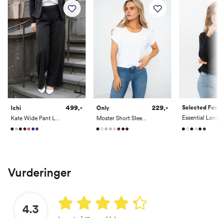
499,-
229,-
Selected F
Ichi
Only
Kate Wide Pant Long
Moster Short Sleeve O-Neck Top
Vurderinger
4.3