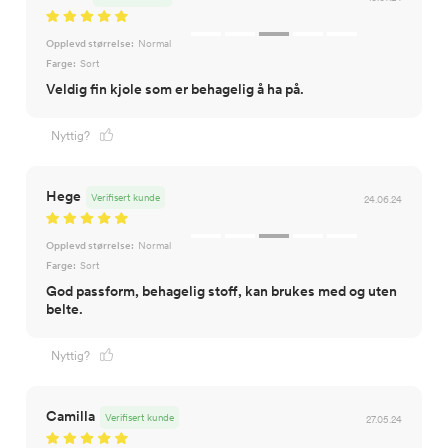
Opplevd størrelse:
Normal
Farge:
Sort
Veldig fin kjole som er behagelig å ha på.
Nyttig?
Hege
Verifisert kunde
24.06.24
Opplevd størrelse:
Normal
Farge:
Sort
God passform, behagelig stoff, kan brukes med og uten
belte.
Nyttig?
Camilla
Verifisert kunde
27.05.24