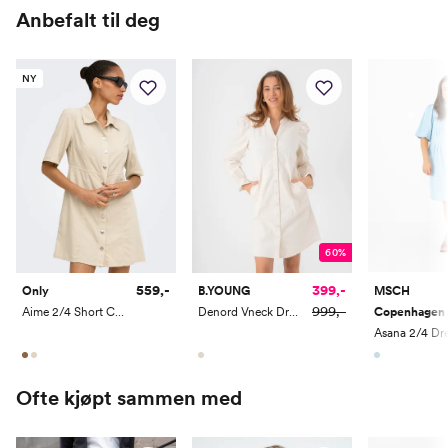
Anbefalt til deg
Hofte
92
96
100
104
108
Innersøm
80
80
80
80
80
NY
60%
559,-
399,-
Only
B.YOUNG
MSCH
999,-
Aime 2/4 Short Cord Button Dress
Denord Vneck Dress
Copenhagen
Asana 2/4 Dr
Ofte kjøpt sammen med