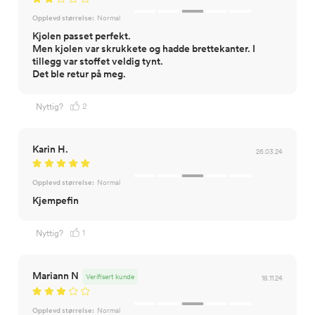
Opplevd størrelse:
Normal
Kjolen passet perfekt.
Men kjolen var skrukkete og hadde brettekanter. I
tillegg var stoffet veldig tynt.
Det ble retur på meg.
2
Nyttig?
Karin H.
26.03.24
Opplevd størrelse:
Normal
Kjempefin
1
Nyttig?
Mariann N
Verifisert kunde
18.11.24
Opplevd størrelse:
Normal