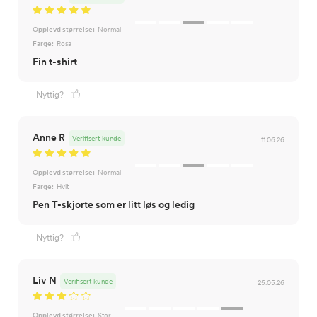
Opplevd størrelse:
Normal
Farge:
Rosa
Fin t-shirt
Nyttig?
Anne R
Verifisert kunde
11.06.26
Opplevd størrelse:
Normal
Farge:
Hvit
Pen T-skjorte som er litt løs og ledig
Nyttig?
Liv N
Verifisert kunde
25.05.26
Opplevd størrelse:
Stor