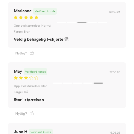
Marianne
Verifisert kunde
09.07.26
Opplevd størrelse:
Normal
Farge:
Brun
Veldig behagelig t-skjorte 👏
Nyttig?
May
Verifisert kunde
27.06.26
Opplevd størrelse:
Stor
Farge:
Blå
Stor i størrelsen
Nyttig?
June H
Verifisert kunde
16.06.26