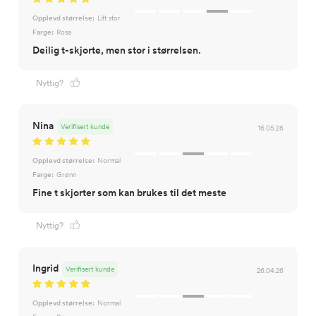
Opplevd størrelse:
Litt stor
Farge:
Rosa
Deilig t-skjorte, men stor i størrelsen.
Nyttig?
Nina
Verifisert kunde
16.05.26
Opplevd størrelse:
Normal
Farge:
Grønn
Fine t skjorter som kan brukes til det meste
Nyttig?
Ingrid
Verifisert kunde
26.04.26
Opplevd størrelse:
Normal