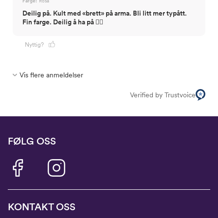
Farge:
Rosa
Deilig på. Kult med «brett» på arma. Bli litt mer typått.
Fin farge. Deilig å ha på 👍🏻
Nyttig?
Vis flere anmeldelser
Verified by Trustvoice
FØLG OSS
KONTAKT OSS