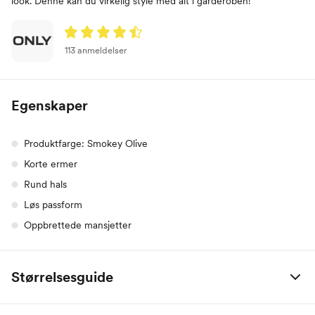
look. Denne kan du virkelig style med alt i garderoben!
113 anmeldelser
Egenskaper
Produktfarge: Smokey Olive
Korte ermer
Rund hals
Løs passform
Oppbrettede mansjetter
Størrelsesguide
Størrelse
Størrelse (EU)
Jeans str.
Bryst (cm)
Midje (cm)
Hof