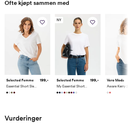
Ofte kjøpt sammen med
30"
74
165
32"
79
170
NY
34"
84
175
36"
89
180
38"
94
185
199,-
199,-
Selected Femme
Selected Femme
Vero Moda
Essential Short Sleeve V-Neck Tee
My Essential Short Sleeve O-Neck Tee
Vurderinger