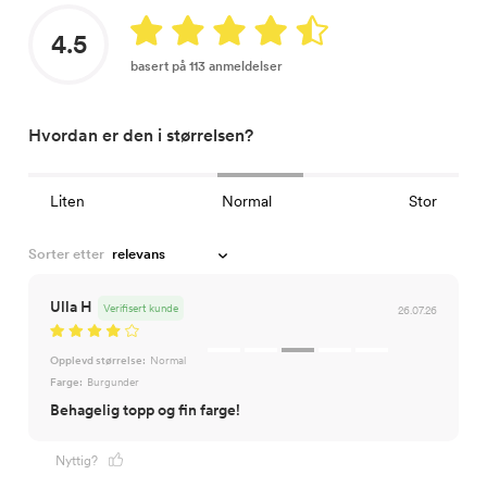
4.5
basert på 113 anmeldelser
Hvordan er den i størrelsen?
Liten
Normal
Stor
Sorter etter
Ulla H
Verifisert kunde
26.07.26
Opplevd størrelse:
Normal
Farge:
Burgunder
Behagelig topp og fin farge!
Nyttig?