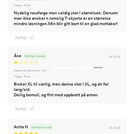
Farge:
Rosa
Nydelig rosafarge men veldig stor i størrelsen. Dersom
man ikke ønsker n romslig T-skjorte er en størrelse
mindre løsningen.Min blir gitt bort til en glad mottaker!
Nyttig?
Åse
Verifisert kunde
24.05.26
Opplevd størrelse:
Stor
Farge:
Rosa
Bruker XL til vanlig, men denne stor i XL, og alr for
lang/sid.
Deilig bomull, og fint med oppbrett på armer.
Nyttig?
Anita H
Verifisert kunde
23.05.26