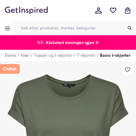
NÅ:
Kickstart treningen igjen ✨
-
-
-
-
Dame
Klær
Topper og t-skjorter
T-skjorter
Basic t-skjorter
Lagt i kurven, utmerket valg!
Til kassen
Outlet