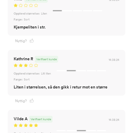
Opplevd størrelse:
Liten
Farge:
Sort
Kjempeliten i str.
Nyttig?
Kathrine R
Verifisert kunde
14.08.24
Opplevd størrelse:
Litt liten
Farge:
Sort
Liten i størrelsen, så den gikk i retur mot en større
Nyttig?
Vilde A
Verifisert kunde
14.08.24