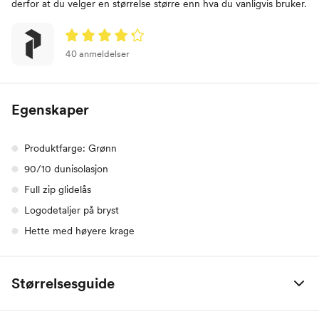
derfor at du velger en størrelse større enn hva du vanligvis bruker.
40 anmeldelser
Egenskaper
Produktfarge: Grønn
90/10 dunisolasjon
Full zip glidelås
Logodetaljer på bryst
Hette med høyere krage
Størrelsesguide
Peak Performance
XS
S
M
L
XL