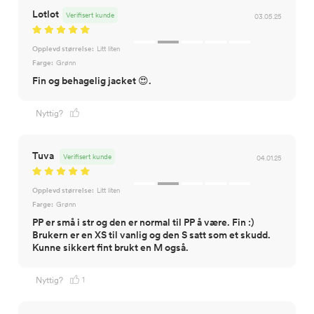
Lotlot
Verifisert kunde
03.05.25
Opplevd størrelse:
Litt liten
Farge:
Grønn
Fin og behagelig jacket 😍.
Nyttig?
Tuva
Verifisert kunde
04.01.25
Opplevd størrelse:
Litt liten
Farge:
Grønn
PP er små i str og den er normal til PP å være. Fin :)
Brukern er en XS til vanlig og den S satt som et skudd.
Kunne sikkert fint brukt en M også.
1
Nyttig?