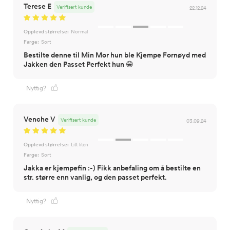
Terese E
Verifisert kunde
22.12.24
Opplevd størrelse:
Normal
Farge:
Sort
Bestilte denne til Min Mor hun ble Kjempe Fornøyd med
Jakken den Passet Perfekt hun 😁
Nyttig?
Venche V
Verifisert kunde
03.09.24
Opplevd størrelse:
Litt liten
Farge:
Sort
Jakka er kjempefin :-) Fikk anbefaling om å bestilte en
str. større enn vanlig, og den passet perfekt.
Nyttig?