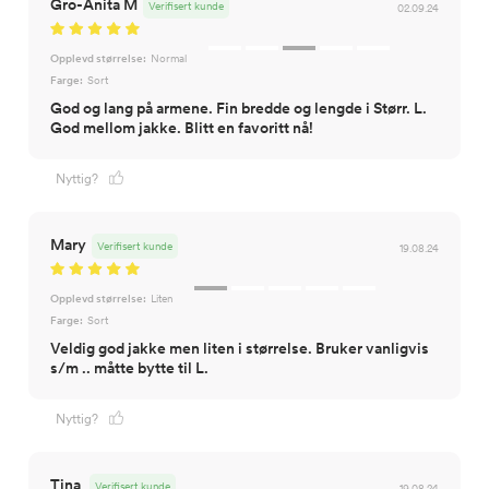
Gro-Anita M
Verifisert kunde
02.09.24
Opplevd størrelse:
Normal
Farge:
Sort
God og lang på armene. Fin bredde og lengde i Størr. L.
God mellom jakke. Blitt en favoritt nå!
Nyttig?
Mary
Verifisert kunde
19.08.24
Opplevd størrelse:
Liten
Farge:
Sort
Veldig god jakke men liten i størrelse. Bruker vanligvis
s/m .. måtte bytte til L.
Nyttig?
Tina
Verifisert kunde
19.08.24