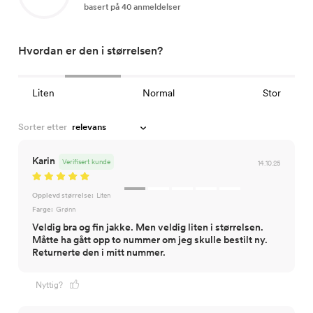
basert på 40 anmeldelser
Hvordan er den i størrelsen?
Liten
Normal
Stor
Sorter etter
Karin
Verifisert kunde
14.10.25
Opplevd størrelse:
Liten
Farge:
Grønn
Veldig bra og fin jakke. Men veldig liten i størrelsen.
Måtte ha gått opp to nummer om jeg skulle bestilt ny.
Returnerte den i mitt nummer.
Nyttig?