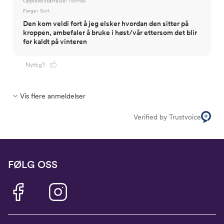
Opplevd størrelse:
Normal
Farge:
Sort
Den kom veldi fort å jeg elsker hvordan den sitter på
kroppen, ambefaler å bruke i høst/vår ettersom det blir
for kaldt på vinteren
Nyttig?
Vis flere anmeldelser
Verified by Trustvoice
FØLG OSS