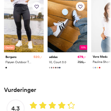
Outlet
15%
520,-
679,-
Vero Moda
Bergans
adidas
799,-
Fløyen Outdoor Tights
VL Court 3.0
Vurderinger
4.3