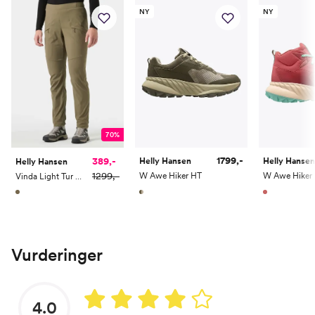
NY
NY
70%
1799,-
389,-
Helly Hansen
Helly Hansen
Helly Hansen
1299,-
W Awe Hiker HT
Vinda Light Tur Pant
Vurderinger
4.0