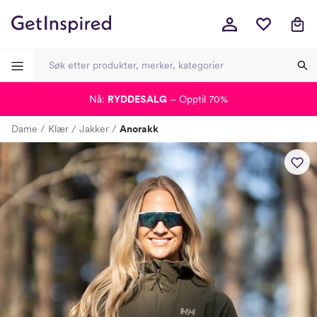
Nå:
RYDDESALG
– Opptil 70%
-
-
-
-
Dame
Klær
Jakker
Anorakk
Lagt i kurven, utmerket valg!
Til kassen