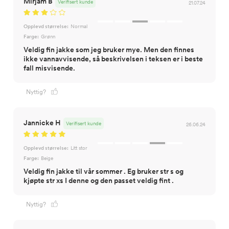
Mirjam B
Verifisert kunde
21.07.24
Opplevd størrelse:
Normal
Farge:
Grønn
Veldig fin jakke som jeg bruker mye. Men den finnes
ikke vannavvisende, så beskrivelsen i teksen er i beste
fall misvisende.
Nyttig?
Jannicke H
Verifisert kunde
26.06.24
Opplevd størrelse:
Litt stor
Farge:
Beige
Veldig fin jakke til vår sommer . Eg bruker str s og
kjøpte str xs I denne og den passet veldig fint .
Nyttig?