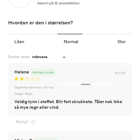
basert på 12 anmeldelser
Hvordan er den i størrelsen?
Liten
Normal
Stor
Sorter etter
Helene
Verifisert kunde
24.07.24
Opplevd størrelse:
Normal
Farge:
Beige
Veldig tynn i stoffet. Blir fort skrukkete. Tåler nok ikke
så mye regn eller vind.
Nyttig?