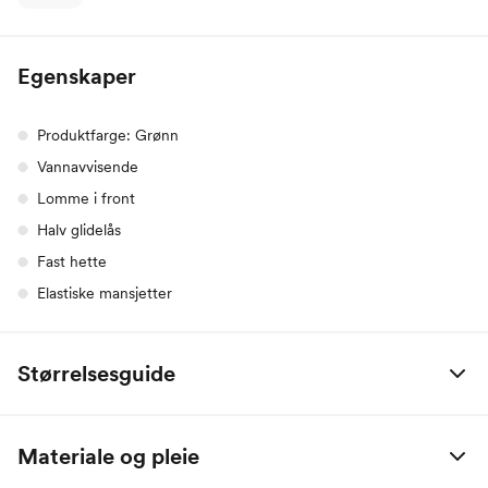
Egenskaper
Produktfarge: Grønn
Vannavvisende
Lomme i front
Halv glidelås
Fast hette
Elastiske mansjetter
Størrelsesguide
Helly Hansen, damer (i cm)
XS
S
M
L
XL
Materiale og pleie
Høyde
160
164
168
172
176