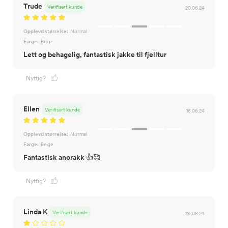
Trude
Verifisert kunde
20.06.24
Opplevd størrelse:
Normal
Farge:
Beige
Lett og behagelig, fantastisk jakke til fjelltur
Nyttig?
Ellen
Verifisert kunde
18.06.24
Opplevd størrelse:
Normal
Farge:
Beige
Fantastisk anorakk 👍🥰
Nyttig?
Linda K
Verifisert kunde
26.08.24