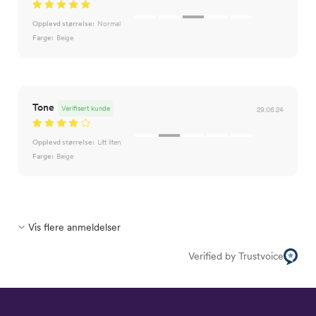
Opplevd størrelse:
Normal
Farge:
Beige
Tone
Verifisert kunde
29.06.24
Opplevd størrelse:
Litt liten
Farge:
Beige
Vis flere anmeldelser
Verified by Trustvoice