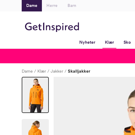
Dame
Herre
Barn
Nyheter
Klær
Sko
Dame
Klær
Jakker
Skalljakker