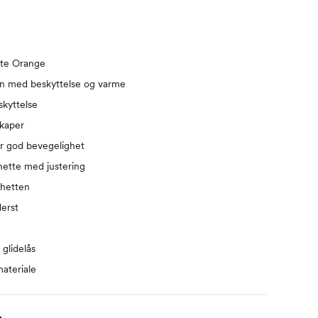
ite Orange
on med beskyttelse og varme
kyttelse
kaper
or god bevegelighet
hette med justering
hetten
derst
r
glidelås
ateriale