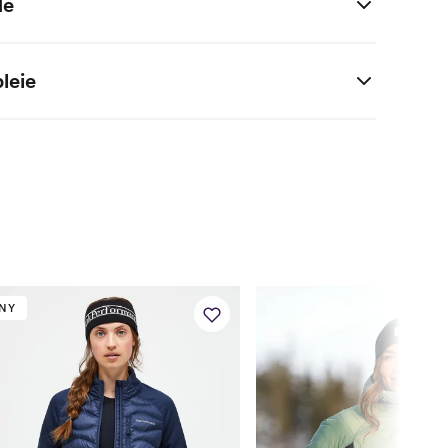
de
 (i cm)
XS
S
M
L
XL
leie
160
164
168
172
176
 polyester / 40% polyamid / 7% elastan
86
90
94
100
108
ukk glidelåser før vask. Vask med lignende farger. Ikke bruk
å vrangen
68
72
76
82
90
94
98
102
108
116
74.5
76.5
78.5
80.5
82.5
en
74
76
78
81.9
85
NY