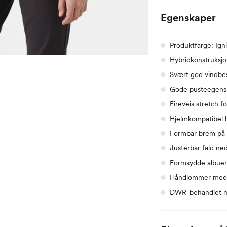
Egenskaper
Produktfarge: Ign
Hybridkonstruksj
Svært god vindbes
Gode pusteegens
Fireveis stretch f
Hjelmkompatibel 
Formbar brem på 
Justerbar fald ne
Formsydde albue
Håndlommer med 
DWR-behandlet m