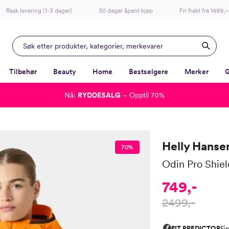
Rask levering (1-3 dager)
30 dager åpent kjøp
Fri frakt fra 1499,–
Tilbehør
Beauty
Home
Bestselgere
Merker
G
Nå:
RYDDESALG
– Opptil 70%
-
-
-
-
Lagt i kurven, utmerket valg!
Til kassen
Helly Hanse
70%
Odin Pro Shiel
749,-
2499,-