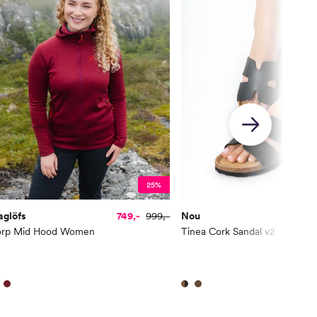
25%
aglöfs
749,-
999,-
Nou
1
orp Mid Hood Women
Tinea Cork Sandal v2