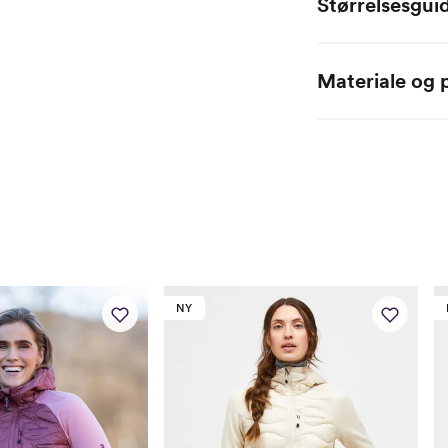
Størrelsesgui
Helly Hansen, damer
Materiale og p
Høyde
Hovedmateriale: 53%
Bryst
Vaskeinstruksjoner: L
tøymykner. Vaskes p
Midje
Hofte
Innerbenslengde
Ermlengde fra nakk
NY