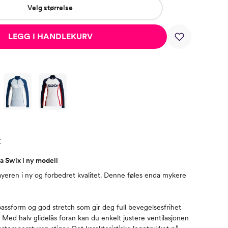
Velg størrelse
LEGG I HANDLEKURV
t
a Swix i ny modell
eren i ny og forbedret kvalitet. Denne føles enda mykere
assform og god stretch som gir deg full bevegelsesfrihet
 Med halv glidelås foran kan du enkelt justere ventilasjonen