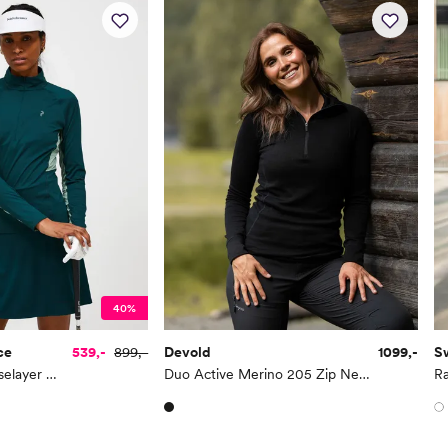
40%
ce
539,-
899,-
Devold
1099,-
S
Core Half Zip Baselayer Women
Duo Active Merino 205 Zip Neck Woman
Ra