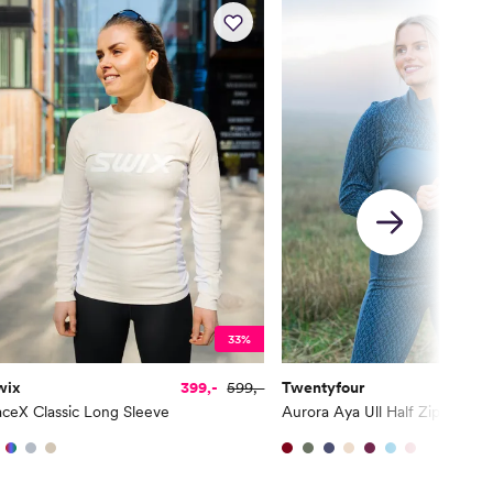
33%
wix
399,-
599,-
Twentyfour
ceX Classic Long Sleeve
Aurora Aya Ull Half Zip