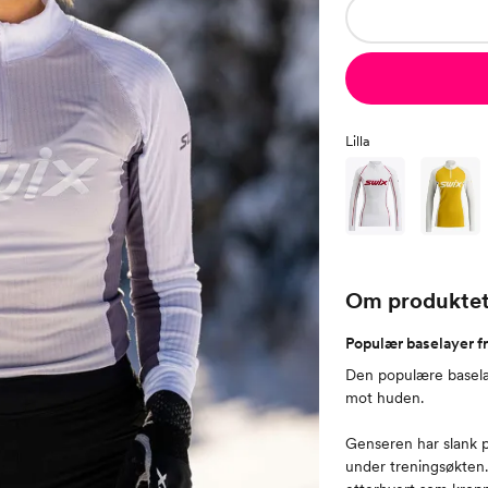
Lilla
Om produkte
Populær baselayer fr
Den populære baselay
mot huden.
Genseren har slank p
under treningsøkten.