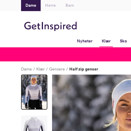
Dame
Herre
Barn
Nyheter
Klær
Sko
Dame
Klær
Gensere
Half zip genser