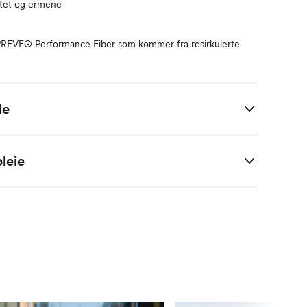
stet og ermene
REVE® Performance Fiber som kommer fra resirkulerte
de
S
M
L
XL
leie
163
164-167
168-177
172-175
176-179
ester / 30% Polyester
87
94
100
106
68
74
80
86
93
98
104
110
77
79
81
83
76
78
80
82