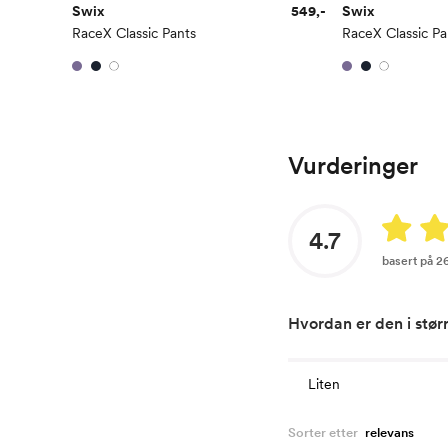
Swix
549,-
Swix
RaceX Classic Pants
RaceX Classic Pa
Vurderinger
4.7
basert på 2
Hvordan er den i stør
Liten
Sorter etter