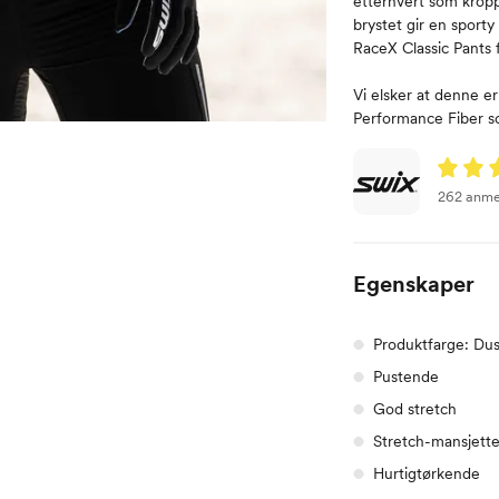
etterhvert som kropp
brystet gir en sporty
RaceX Classic Pants f
Vi elsker at denne 
Performance Fiber so
262 anme
Egenskaper
Produktfarge: Dus
Pustende
God stretch
Stretch-mansjett
Hurtigtørkende