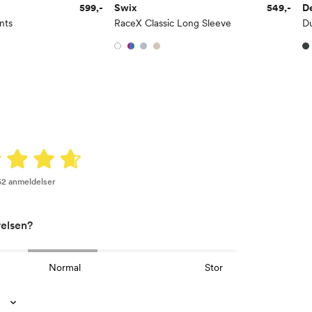
599,-
Swix
549,-
D
nts
RaceX Classic Long Sleeve
62 anmeldelser
relsen?
Normal
Stor