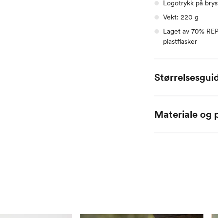
Logotrykk på bry
Vekt: 220 g
Laget av 70% REP
plastflasker
Størrelsesgui
Swix dame
XS
Materiale og p
Kroppslengde
160-
70% Resirkulert Poly
Bryst
83
Midje
62
Hofte
87
Innersøm ben
75
Ermlengde
74