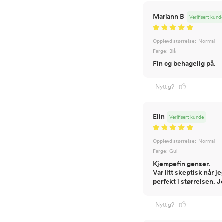
Mariann B
Verifisert kund
Opplevd størrelse:
Normal
Farge:
Blå
Fin og behagelig på.
Nyttig?
Elin
Verifisert kunde
Opplevd størrelse:
Normal
Farge:
Gul
Kjempefin genser.
Var litt skeptisk når j
Nyttig?