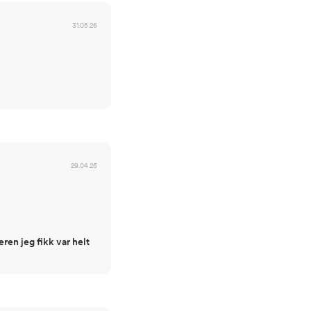
31.05.26
29.04.26
eren jeg fikk var helt