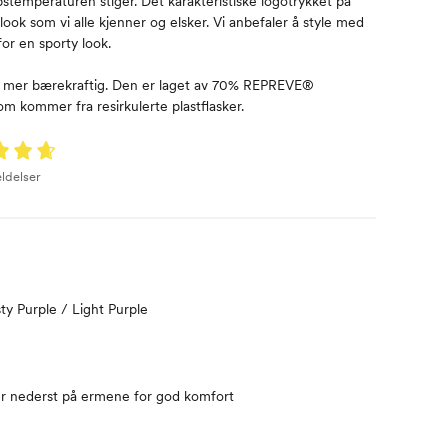
stemperaturen stiger. Det karakteristiske logotrykket på
 look som vi alle kjenner og elsker. Vi anbefaler å style med
or en sporty look.
er mer bærekraftig. Den er laget av 70% REPREVE®
m kommer fra resirkulerte plastflasker.
ldelser
ty Purple / Light Purple
er nederst på ermene for god komfort