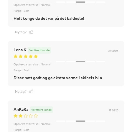
Opplevd størrelse:
Normal
Farge:
Sort
Helt konge da det var på det kaldeste!
Nyttig?
Lena K
Verifisert kunde
22.02.26
Opplevd størrelse:
Normal
Farge:
Sort
Disse satt godt og ga ekstra varme i skiheis bl.a
Nyttig?
AnKaRa
Verifisert kunde
18.01.26
Opplevd størrelse:
Normal
Farge:
Sort