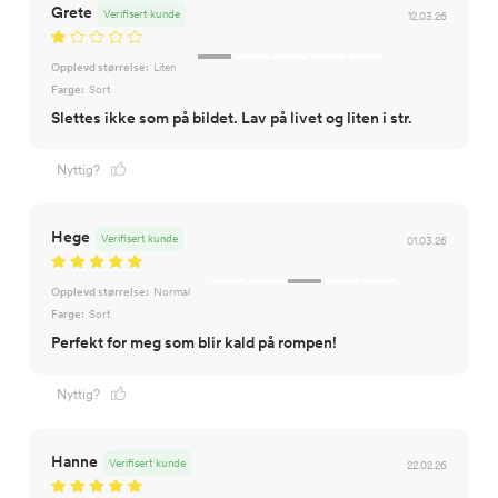
Grete
Verifisert kunde
12.03.26
Opplevd størrelse:
Liten
Farge:
Sort
Slettes ikke som på bildet. Lav på livet og liten i str.
Nyttig?
Hege
Verifisert kunde
01.03.26
Opplevd størrelse:
Normal
Farge:
Sort
Perfekt for meg som blir kald på rompen!
Nyttig?
Hanne
Verifisert kunde
22.02.26