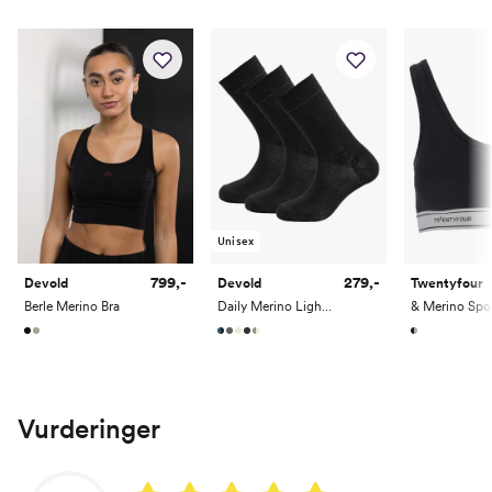
Unisex
799,-
279,-
Devold
Devold
Twentyfour
Berle Merino Bra
Daily Merino Light Sock 3 Pack
& Merino Spo
Vurderinger