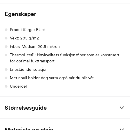
Egenskaper
Produktfarge: Black
Vekt: 205 g/m2
Fiber: Medium 20,5 mikron
ThermoLite®: Høykvalitets funksjonsfiber som er konstruert
for optimal fukttransport
Enestående isolasjon
Merinoull holder deg varm også når du blir våt
Underdel
Størrelsesguide
Devold dame
XS
S
M
L
XL
Materiale og pleie