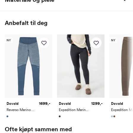
Kroppslengde
157-164
161-168
165-172
169-176
173-178
Innside: 100% ThermoLite / Utside: 80% merinoull + 20%
Bryst
79-85
85-91
91-97
97-104
104-112
polyamid
Anbefalt til deg
Midje
63-69
69-75
75-81
81-88
88-96
Hofte
87-93
93-99
99-105
105-112
112-119
NY
NY
Innside ben
75-77
77-79
79-81
81-83
83-85
1699,-
1299,-
Devold
Devold
Devold
Reverso Merino Longs Woman
Expedition Merino Silk Longs Woman
Ofte kjøpt sammen med