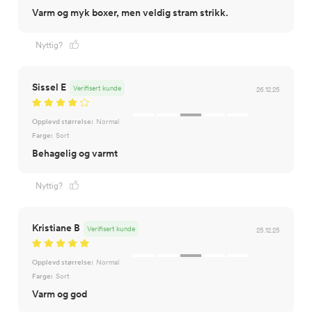
Varm og myk boxer, men veldig stram strikk.
Nyttig?
Sissel E
Verifisert kunde
26.12.25
Opplevd størrelse:
Normal
Farge:
Sort
Behagelig og varmt
Nyttig?
Kristiane B
Verifisert kunde
25.12.25
Opplevd størrelse:
Normal
Farge:
Sort
Varm og god