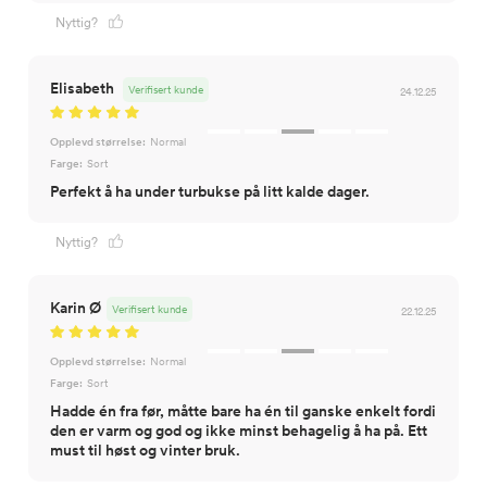
Nyttig?
Elisabeth
Verifisert kunde
24.12.25
Opplevd størrelse:
Normal
Farge:
Sort
Perfekt å ha under turbukse på litt kalde dager.
Nyttig?
Karin Ø
Verifisert kunde
22.12.25
Opplevd størrelse:
Normal
Farge:
Sort
Hadde én fra før, måtte bare ha én til ganske enkelt fordi
den er varm og god og ikke minst behagelig å ha på. Ett
must til høst og vinter bruk.