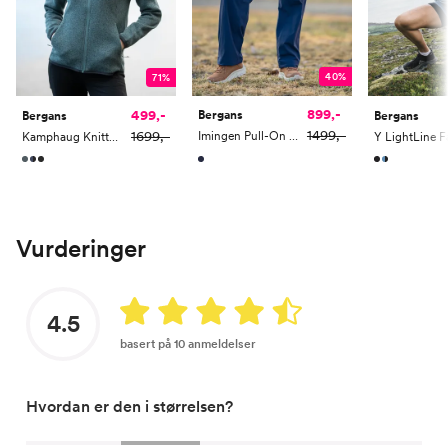
40%
71%
899,-
499,-
Bergans
Bergans
Bergans
1499,-
1699,-
Imingen Pull-On Pants Women
Kamphaug Knitted Hoodie
Vurderinger
4.5
basert på 10 anmeldelser
Hvordan er den i størrelsen?