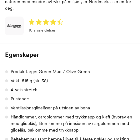
naturen med mindre avtrykk på miljøet, er Nordmarka-serien for
deg.
10 anmeldelser
Egenskaper
Produktfarge: Green Mud / Olive Green
Vekt: 515 g (str. 38)
4-veis stretch
Pustende
Ventilasjonsglidelåser på utsiden av bena
Håndlommer, cargolommer med trykknapp og klaff (hvorav en
med glidelås), liten lomme på innsiden av cargolommen med
glidelås, baklomme med trykknapp
Beltehemper samt hempe i livet til å feste nøkler og småting