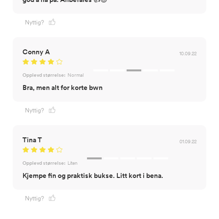
Nyttig?
Conny A
10.09.22
Opplevd størrelse:
Normal
Bra, men alt for korte bwn
Nyttig?
Tina T
01.09.22
Opplevd størrelse:
Liten
Kjempe fin og praktisk bukse. Litt kort i bena.
Nyttig?