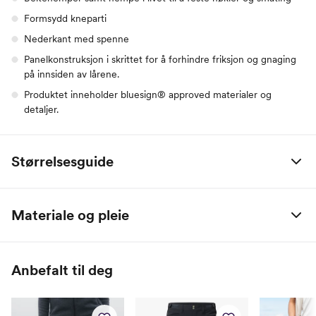
Formsydd kneparti
Nederkant med spenne
Panelkonstruksjon i skrittet for å forhindre friksjon og gnaging
på innsiden av lårene.
Produktet inneholder bluesign® approved materialer og
detaljer.
Størrelsesguide
Bergans, dame
XS
S
M
L
XL
XXL
Materiale og pleie
Bryst (cm)
85
90
97
104
113
122
65% resirkulert polyester + 35% økologisk bomull / Kvalitet 2: 88%
Midje (cm)
68
73
80
87
97
107
resirkulert polyamid + 12% elastan / Forsterkningsmateriale: 92%
Anbefalt til deg
polyamid + 8% elastan
Hofte (cm)
95
100
107
114
123
132
Innerben (cm)
78
79
80
81
82
83