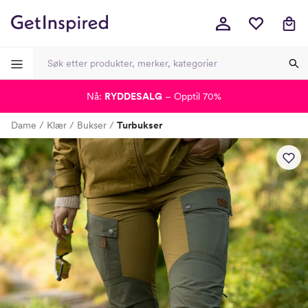
Nå:
RYDDESALG
– Opptil 70%
-
-
-
-
Dame
Klær
Bukser
Turbukser
Lagt i kurven, utmerket valg!
Til kassen