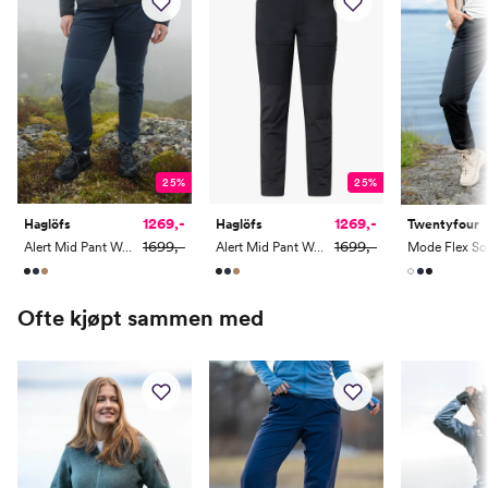
Arm (cm)
59
60
60
61
61
62
25%
25%
1269,-
1269,-
Haglöfs
Haglöfs
Twentyfour
1699,-
1699,-
Alert Mid Pant Women
Alert Mid Pant Women
Ofte kjøpt sammen med