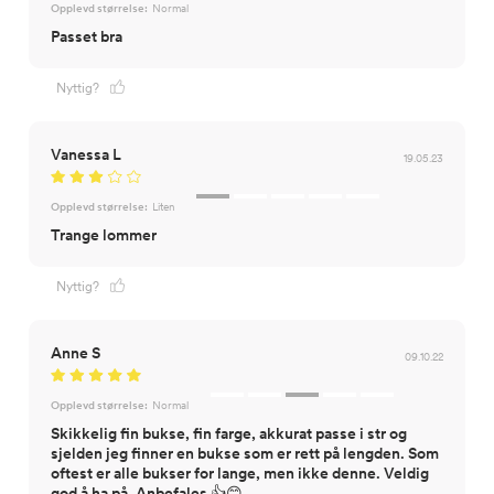
Opplevd størrelse:
Normal
Passet bra
Nyttig?
Vanessa L
19.05.23
Opplevd størrelse:
Liten
Trange lommer
Nyttig?
Anne S
09.10.22
Opplevd størrelse:
Normal
Skikkelig fin bukse, fin farge, akkurat passe i str og
sjelden jeg finner en bukse som er rett på lengden. Som
oftest er alle bukser for lange, men ikke denne. Veldig
god å ha på. Anbefales 👍😊