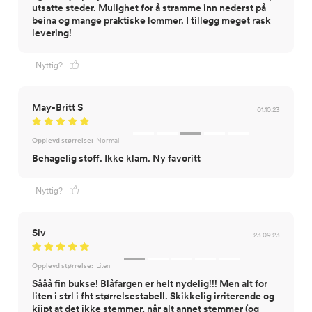
utsatte steder. Mulighet for å stramme inn nederst på
beina og mange praktiske lommer. I tillegg meget rask
levering!
Nyttig?
May-Britt S
01.10.23
Opplevd størrelse:
Normal
Behagelig stoff. Ikke klam. Ny favoritt
Nyttig?
Siv
23.09.23
Opplevd størrelse:
Liten
Sååå fin bukse! Blåfargen er helt nydelig!!! Men alt for
liten i strl i fht størrelsestabell. Skikkelig irriterende og
kjipt at det ikke stemmer, når alt annet stemmer (og