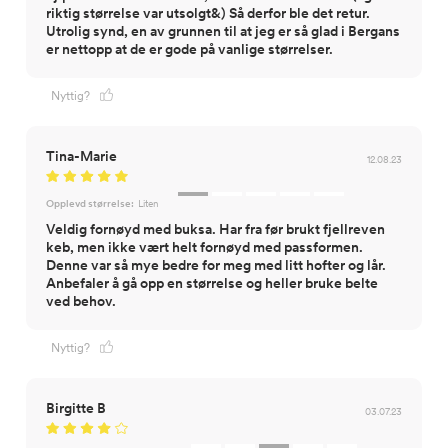
riktig størrelse var utsolgt&) Så derfor ble det retur.
Utrolig synd, en av grunnen til at jeg er så glad i Bergans
er nettopp at de er gode på vanlige størrelser.
Nyttig?
Tina-Marie
12.08.23
Opplevd størrelse:
Liten
Veldig fornøyd med buksa. Har fra før brukt fjellreven
keb, men ikke vært helt fornøyd med passformen.
Denne var så mye bedre for meg med litt hofter og lår.
Anbefaler å gå opp en størrelse og heller bruke belte
ved behov.
Nyttig?
Birgitte B
03.07.23