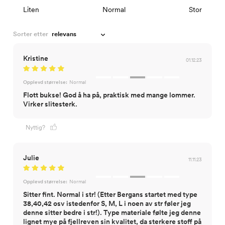
Liten
Normal
Stor
Sorter etter
Kristine
01.12.23
Opplevd størrelse:
Normal
Flott bukse! God å ha på, praktisk med mange lommer.
Virker slitesterk.
Nyttig?
Julie
11.11.23
Opplevd størrelse:
Normal
Sitter fint. Normal i str! (Etter Bergans startet med type
38,40,42 osv istedenfor S, M, L i noen av str føler jeg
denne sitter bedre i str!). Type materiale følte jeg denne
lignet mye på fjellreven sin kvalitet, da sterkere stoff på